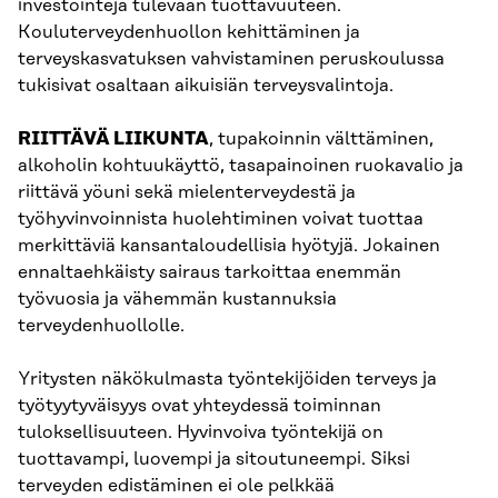
investointeja tulevaan tuottavuuteen.
Kouluterveydenhuollon kehittäminen ja
terveyskasvatuksen vahvistaminen peruskoulussa
tukisivat osaltaan aikuisiän terveysvalintoja.
RIITTÄVÄ LIIKUNTA
, tupakoinnin välttäminen,
alkoholin kohtuukäyttö, tasapainoinen ruokavalio ja
riittävä yöuni sekä mielenterveydestä ja
työhyvinvoinnista huolehtiminen voivat tuottaa
merkittäviä kansantaloudellisia hyötyjä. Jokainen
ennaltaehkäisty sairaus tarkoittaa enemmän
työvuosia ja vähemmän kustannuksia
terveydenhuollolle.
Yritysten näkökulmasta työntekijöiden terveys ja
työtyytyväisyys ovat yhteydessä toiminnan
tuloksellisuuteen. Hyvinvoiva työntekijä on
tuottavampi, luovempi ja sitoutuneempi. Siksi
terveyden edistäminen ei ole pelkkää