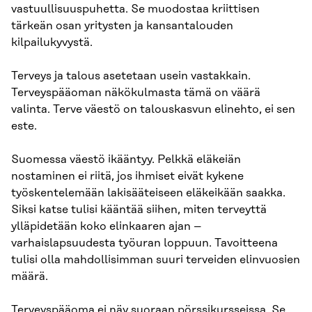
vastuullisuuspuhetta. Se muodostaa kriittisen
tärkeän osan yritysten ja kansantalouden
kilpailukyvystä.
Terveys ja talous asetetaan usein vastakkain.
Terveyspääoman näkökulmasta tämä on väärä
valinta. Terve väestö on talouskasvun elinehto, ei sen
este.
Suomessa väestö ikääntyy. Pelkkä eläkeiän
nostaminen ei riitä, jos ihmiset eivät kykene
työskentelemään lakisääteiseen eläkeikään saakka.
Siksi katse tulisi kääntää siihen, miten terveyttä
ylläpidetään koko elinkaaren ajan –
varhaislapsuudesta työuran loppuun. Tavoitteena
tulisi olla mahdollisimman suuri terveiden elinvuosien
määrä.
Terveyspääoma ei näy suoraan pörssikursseissa. Se