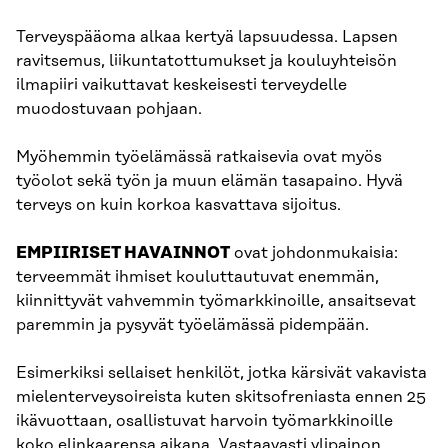
Terveyspääoma alkaa kertyä lapsuudessa. Lapsen
ravitsemus, liikuntatottumukset ja kouluyhteisön
ilmapiiri vaikuttavat keskeisesti terveydelle
muodostuvaan pohjaan.
Myöhemmin työelämässä ratkaisevia ovat myös
työolot sekä työn ja muun elämän tasapaino. Hyvä
terveys on kuin korkoa kasvattava sijoitus.
EMPIIRISET HAVAINNOT
ovat johdonmukaisia:
terveemmät ihmiset kouluttautuvat enemmän,
kiinnittyvät vahvemmin työmarkkinoille, ansaitsevat
paremmin ja pysyvät työelämässä pidempään.
Esimerkiksi sellaiset henkilöt, jotka kärsivät vakavista
mielenterveysoireista kuten skitsofreniasta ennen 25
ikävuottaan, osallistuvat harvoin työmarkkinoille
koko elinkaarensa aikana. Vastaavasti ylipainon