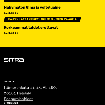
Näkymätön liima ja voiteluaine
24.3.2026
KASVUKATSAUKSET: INHIMILLINEN PÄÄOMA
Korkeammat taidot erottuvat
24.3.2026
Sitra
OSOITE
Itämerenkatu 11-13, PL 160,
00181 Helsinki
Saapumisohjeet
Y-TUNNUS