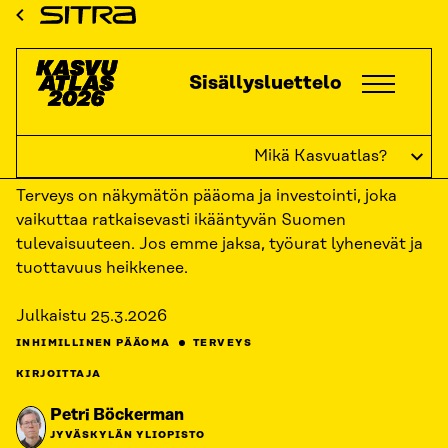
Siirry
ETUSIVU
KASVUATLAS
2026
KASVUKATSAUKSET: INHIMILLINEN
Sitra
PÄÄOMA
TERVE KESTÄÄ JA TIENAA
suoraan
sisältöön
Kasvuatlas
Sisällysluettelo
↓
TAKAISIN
Terve kestää ja tienaa
Mikä Kasvuatlas?
Terveys on näkymätön pääoma ja investointi, joka
vaikuttaa ratkaisevasti ikääntyvän Suomen
tulevaisuuteen. Jos emme jaksa, työurat lyhenevät ja
tuottavuus heikkenee.
Julkaistu
25.3.2026
INHIMILLINEN PÄÄOMA
TERVEYS
KIRJOITTAJA
Petri Böckerman
JYVÄSKYLÄN YLIOPISTO