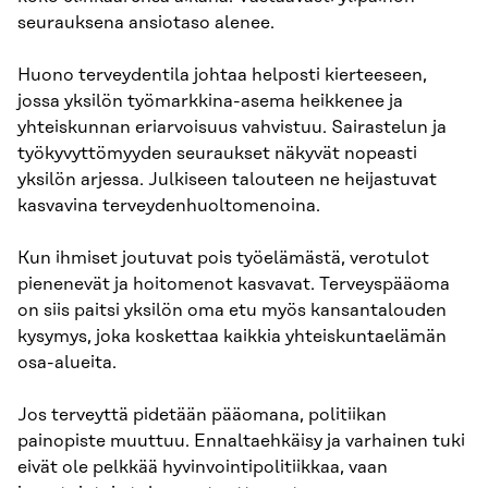
seurauksena ansiotaso alenee.
Huono terveydentila johtaa helposti kierteeseen,
jossa yksilön työmarkkina-asema heikkenee ja
yhteiskunnan eriarvoisuus vahvistuu. Sairastelun ja
työkyvyttömyyden seuraukset näkyvät nopeasti
yksilön arjessa. Julkiseen talouteen ne heijastuvat
kasvavina terveydenhuoltomenoina.
Kun ihmiset joutuvat pois työelämästä, verotulot
pienenevät ja hoitomenot kasvavat. Terveyspääoma
on siis paitsi yksilön oma etu myös kansantalouden
kysymys, joka koskettaa kaikkia yhteiskuntaelämän
osa-alueita.
Jos terveyttä pidetään pääomana, politiikan
painopiste muuttuu. Ennaltaehkäisy ja varhainen tuki
eivät ole pelkkää hyvinvointipolitiikkaa, vaan