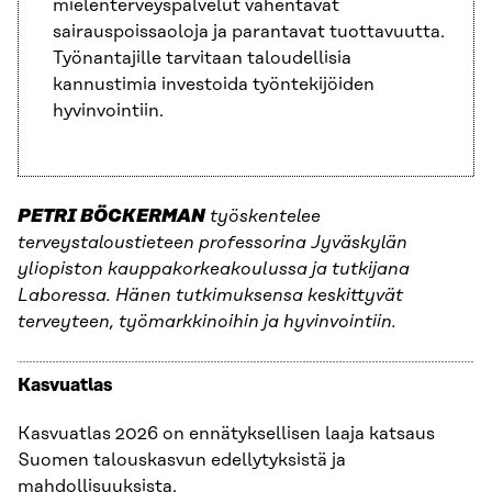
mielenterveyspalvelut vähentävät
sairauspoissaoloja ja parantavat tuottavuutta.
Työnantajille tarvitaan taloudellisia
kannustimia investoida työntekijöiden
hyvinvointiin.
PETRI BÖCKERMAN
työskentelee
terveystaloustieteen professorina Jyväskylän
yliopiston kauppakorkeakoulussa ja tutkijana
Laboressa. Hänen tutkimuksensa keskittyvät
terveyteen, työmarkkinoihin ja hyvinvointiin.
Kasvuatlas
Kasvuatlas 2026 on ennätyksellisen laaja katsaus
Suomen talouskasvun edellytyksistä ja
mahdollisuuksista.