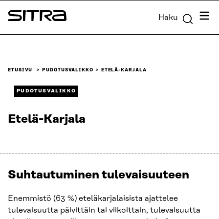
Siirry
Valik
Haku
suoraan
Sitra
sisältöön
↓
ETUSIVU
PUDOTUSVALIKKO
ETELÄ-KARJALA
PUDOTUSVALIKKO
Etelä-Karjala
Suhtautuminen tulevaisuuteen
Enemmistö (63 %) eteläkarjalaisista ajattelee
tulevaisuutta päivittäin tai viikoittain, tulevaisuutta