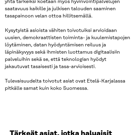
yhtä tärkeiksi koetaan myös hyvinvointipalvelujen
saatavuus kaikille ja julkisen talouden saaminen
tasapainoon velan ottoa hillitsemällä.
Kysytyistä asioista vähiten toivotuiksi arvioidaan
uusien, demokraattisten toiminta- ja kuulemistapojen
löytäminen, datan hyödyntämisen reiluus ja
läpinäkyvyys sekä ihmisten luottamus digitaalisiin
palveluihin sekä se, että teknologian hyödyt
jakautuvat tasaisesti ja tasa-arvioisesti.
Tulevaisuudelta toivotut asiat ovat Etelä-Karjalassa
pitkälle samat kuin koko Suomessa.
Tärkeät asiat, jotka haluaisit