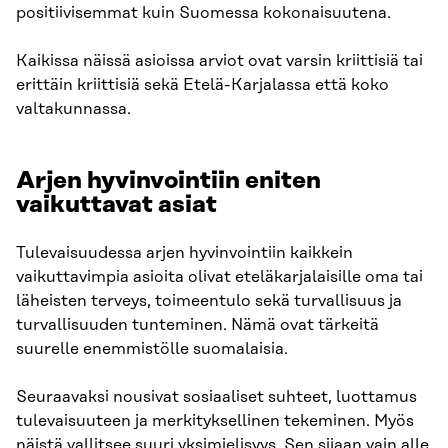
positiivisemmat kuin Suomessa kokonaisuutena.​
Kaikissa näissä asioissa arviot ovat varsin kriittisiä tai
erittäin kriittisiä sekä Etelä-Karjalassa että koko
valtakunnassa.
Arjen hyvinvointiin eniten
vaikuttavat asiat​
Tulevaisuudessa arjen hyvinvointiin kaikkein
vaikuttavimpia asioita olivat eteläkarjalaisille oma tai
läheisten terveys, toimeentulo sekä turvallisuus ja
turvallisuuden tunteminen. Nämä ovat tärkeitä
suurelle enemmistölle suomalaisia.
Seuraavaksi nousivat sosiaaliset suhteet, luottamus
tulevaisuuteen ja merkityksellinen tekeminen. Myös
näistä vallitsee suuri yksimielisyys. Sen sijaan vain alle