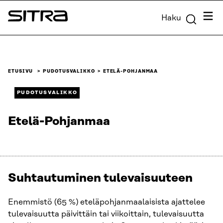
Siirry
Valik
Haku
suoraan
Sitra
sisältöön
↓
ETUSIVU
PUDOTUSVALIKKO
ETELÄ-POHJANMAA
PUDOTUSVALIKKO
Etelä-Pohjanmaa
Suhtautuminen tulevaisuuteen
Enemmistö (65 %) eteläpohjanmaalaisista ajattelee
tulevaisuutta päivittäin tai viikoittain, tulevaisuutta