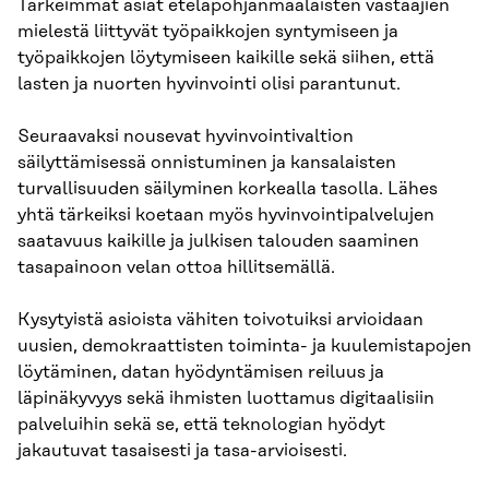
Tärkeimmät asiat eteläpohjanmaalaisten vastaajien
mielestä liittyvät työpaikkojen syntymiseen ja
työpaikkojen löytymiseen kaikille sekä siihen, että
lasten ja nuorten hyvinvointi olisi parantunut.
Seuraavaksi nousevat hyvinvointivaltion
säilyttämisessä onnistuminen ja kansalaisten
turvallisuuden säilyminen korkealla tasolla. Lähes
yhtä tärkeiksi koetaan myös hyvinvointipalvelujen
saatavuus kaikille ja julkisen talouden saaminen
tasapainoon velan ottoa hillitsemällä.
Kysytyistä asioista vähiten toivotuiksi arvioidaan
uusien, demokraattisten toiminta- ja kuulemistapojen
löytäminen, datan hyödyntämisen reiluus ja
läpinäkyvyys sekä ihmisten luottamus digitaalisiin
palveluihin sekä se, että teknologian hyödyt
jakautuvat tasaisesti ja tasa-arvioisesti.