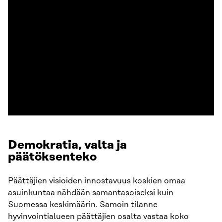
Lataa lähdeaineisto
Demokratia, valta ja
päätöksenteko
Päättäjien visioiden innostavuus koskien omaa
asuinkuntaa nähdään samantasoiseksi kuin
Suomessa keskimäärin. Samoin tilanne
hyvinvointialueen päättäjien osalta vastaa koko