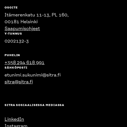
OSOITE
Itämerenkatu 11-13, PL 160,
00181 Helsinki
Saapumisohjeet
Y-TUNNUS
0202132-3
PUHELIN
+358 294 618 991
SÄHKÖPOSTI
etunimi.sukunimi@sitra.fi
sitra@sitra.fi
SITRA SOSIAALISESSA MEDIASSA
LinkedIn
Instagram