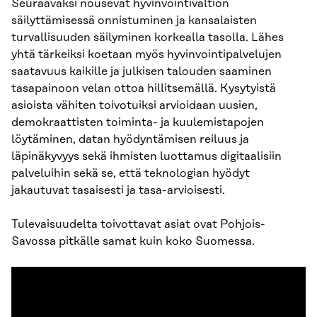
Seuraavaksi nousevat hyvinvointivaltion
säilyttämisessä onnistuminen ja kansalaisten
turvallisuuden säilyminen korkealla tasolla. Lähes
yhtä tärkeiksi koetaan myös hyvinvointipalvelujen
saatavuus kaikille ja julkisen talouden saaminen
tasapainoon velan ottoa hillitsemällä. Kysytyistä
asioista vähiten toivotuiksi arvioidaan uusien,
demokraattisten toiminta- ja kuulemistapojen
löytäminen, datan hyödyntämisen reiluus ja
läpinäkyvyys sekä ihmisten luottamus digitaalisiin
palveluihin sekä se, että teknologian hyödyt
jakautuvat tasaisesti ja tasa-arvioisesti.
Tulevaisuudelta toivottavat asiat ovat Pohjois-
Savossa pitkälle samat kuin koko Suomessa.