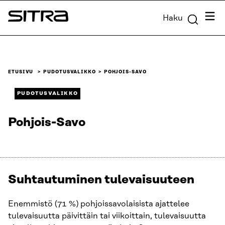
Siirry
Valik
Haku
suoraan
Sitra
sisältöön
↓
ETUSIVU
PUDOTUSVALIKKO
POHJOIS-SAVO
PUDOTUSVALIKKO
Pohjois-Savo
Suhtautuminen tulevaisuuteen
Enemmistö (71 %) pohjoissavolaisista ajattelee
tulevaisuutta päivittäin tai viikoittain, tulevaisuutta