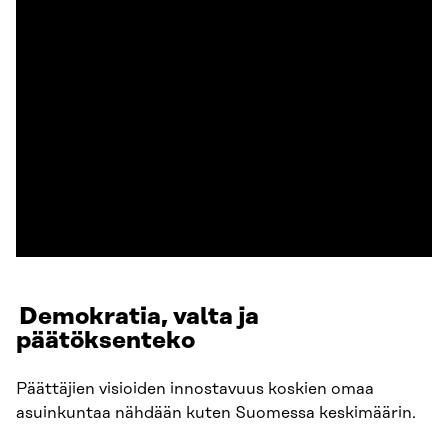
Lataa lähdeaineisto
Demokratia, valta ja
päätöksenteko
Päättäjien visioiden innostavuus koskien omaa
asuinkuntaa nähdään kuten Suomessa keskimäärin.