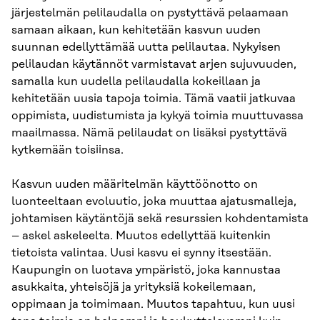
järjestelmän pelilaudalla on pystyttävä pelaamaan
samaan aikaan, kun kehitetään kasvun uuden
suunnan edellyttämää uutta pelilautaa. Nykyisen
pelilaudan käytännöt varmistavat arjen sujuvuuden,
samalla kun uudella pelilaudalla kokeillaan ja
kehitetään uusia tapoja toimia. Tämä vaatii jatkuvaa
oppimista, uudistumista ja kykyä toimia muuttuvassa
maailmassa. Nämä pelilaudat on lisäksi pystyttävä
kytkemään toisiinsa.
Kasvun uuden määritelmän käyttöönotto on
luonteeltaan evoluutio, joka muuttaa ajatusmalleja,
johtamisen käytäntöjä sekä resurssien kohdentamista
– askel askeleelta. Muutos edellyttää kuitenkin
tietoista valintaa. Uusi kasvu ei synny itsestään.
Kaupungin on luotava ympäristö, joka kannustaa
asukkaita, yhteisöjä ja yrityksiä kokeilemaan,
oppimaan ja toimimaan. Muutos tapahtuu, kun uusi