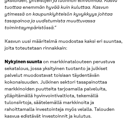
yksilöiden, yhteisöjen ja luonnon elinvoimaa. Kasvu
tuottaa enemmän hyvää kuin kuluttaa. Kasvun
ytimessä on kaupunkiyhteisön kyvykkyys johtaa
tasapainoa ja uudistumista muuttuvassa
toimintaympäristössä.”
Kasvun uusi määritelmä muodostaa kaksi eri suuntaa,
joita toteutetaan rinnakkain:
Nykyinen suunta
on markkinatalouteen perustuva
sekatalous, jossa yksityinen tuotanto ja julkiset
palvelut muodostavat toisiaan täydentävän
kokonaisuuden. Julkinen sektori tasapainottaa
markkinoiden puutteita tarjoamalla palveluita,
ylläpitämällä hyvinvointivaltiota, tekemällä
tulonsiirtoja, säätelemällä markkinoita ja
rahoittamalla investointeja myös velalla. Talouden
kasvua edistävät investoinnit ja kulutus.