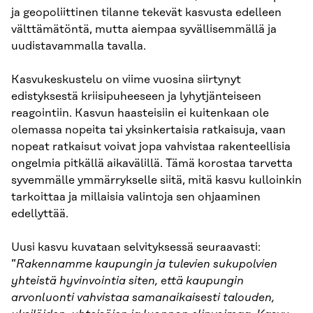
ja geopoliittinen tilanne tekevät kasvusta edelleen
välttämätöntä, mutta aiempaa syvällisemmällä ja
uudistavammalla tavalla.
Kasvukeskustelu on viime vuosina siirtynyt
edistyksestä kriisipuheeseen ja lyhytjänteiseen
reagointiin. Kasvun haasteisiin ei kuitenkaan ole
olemassa nopeita tai yksinkertaisia ratkaisuja, vaan
nopeat ratkaisut voivat jopa vahvistaa rakenteellisia
ongelmia pitkällä aikavälillä. Tämä korostaa tarvetta
syvemmälle ymmärrykselle siitä, mitä kasvu kulloinkin
tarkoittaa ja millaisia valintoja sen ohjaaminen
edellyttää.
Uusi kasvu kuvataan selvityksessä seuraavasti:
”
Rakennamme kaupungin ja tulevien sukupolvien
yhteistä hyvinvointia siten, että kaupungin
arvonluonti vahvistaa samanaikaisesti talouden,