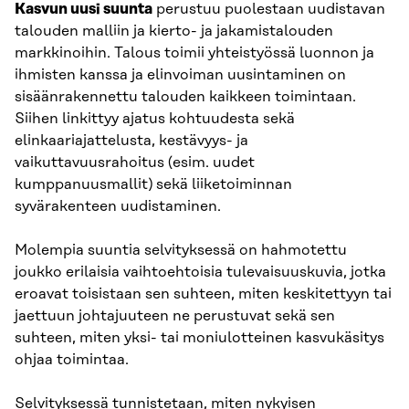
Kasvun uusi suunta
perustuu puolestaan uudistavan
talouden malliin ja kierto- ja jakamistalouden
markkinoihin. Talous toimii yhteistyössä luonnon ja
ihmisten kanssa ja elinvoiman uusintaminen on
sisäänrakennettu talouden kaikkeen toimintaan.
Siihen linkittyy ajatus kohtuudesta sekä
elinkaariajattelusta, kestävyys- ja
vaikuttavuusrahoitus (esim. uudet
kumppanuusmallit) sekä liiketoiminnan
syvärakenteen uudistaminen.
Molempia suuntia selvityksessä on hahmotettu
joukko erilaisia vaihtoehtoisia tulevaisuuskuvia, jotka
eroavat toisistaan sen suhteen, miten keskitettyyn tai
jaettuun johtajuuteen ne perustuvat sekä sen
suhteen, miten yksi- tai moniulotteinen kasvukäsitys
ohjaa toimintaa.
Selvityksessä tunnistetaan, miten nykyisen