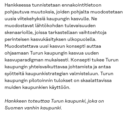
Hankkeessa tunnistetaan ennakointitietoon
pohjautuva muutoksia, joiden pohjalta muodostetaan
uusia viitekehyksiä kaupungin kasvulle. Ne
muodostavat lähtökohdan tulevaisuuden
skenaarioille, joissa tarkastellaan vaihtoehtoja
perinteisen kasvukäsityksen ulkopuolella.
Muodostettava uusi kasvun konsepti auttaa
ohjaamaan Turun kaupungin kasvua uuden
kasvuparadigman mukaisesti. Konsepti tukee Turun
kaupungin yhteisvaikuttavaa johtamista ja antaa
syötteitä kaupunkistrategian valmisteluun. Turun
kaupungin pilotoinnin tulokset on skaalattavissa
muiden kaupunkien käyttöön.
Hankkeen toteuttaa Turun kaupunki, joka on
Suomen vanhin kaupunki.