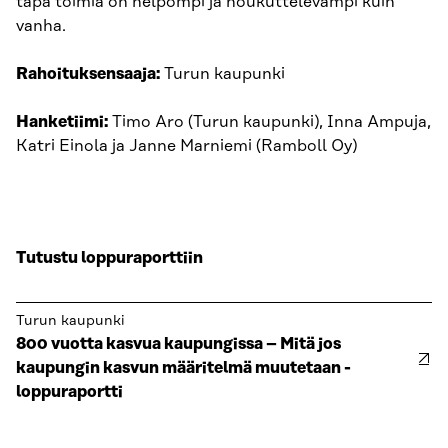
tapa toimia on helpompi ja houkuttelevampi kuin
vanha.
Rahoituksensaaja:
Turun kaupunki
Hanketiimi:
Timo Aro (Turun kaupunki), Inna Ampuja,
Katri Einola ja Janne Marniemi (Ramboll Oy)
Tutustu loppuraporttiin
Turun kaupunki
800 vuotta kasvua kaupungissa – Mitä jos
kaupungin kasvun määritelmä muutetaan -
loppuraportti