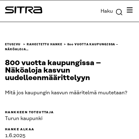
Siirry
Valik
Haku
suoraan
Sitra
sisältöön
↓
ETUSIVU
RAHOITETTU HANKE
800 VUOTTA KAUPUNGISSA –
NÄKÖALOJA…
800 vuotta kaupungissa –
Näköaloja kasvun
uudelleenmäärittelyyn
Mitä jos kaupungin kasvun määritelmä muutetaan?
HANKKEEN TOTEUTTAJA
Turun kaupunki
HANKE ALKAA
1.6.2025