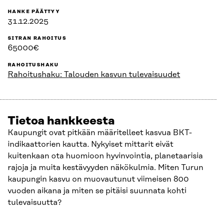
HANKE PÄÄTTYY
31.12.2025
SITRAN RAHOITUS
65000€
RAHOITUSHAKU
Rahoitushaku: Talouden kasvun tulevaisuudet
Tietoa hankkeesta
Kaupungit ovat pitkään määritelleet kasvua BKT-
indikaattorien kautta. Nykyiset mittarit eivät
kuitenkaan ota huomioon hyvinvointia, planetaarisia
rajoja ja muita kestävyyden näkökulmia. Miten Turun
kaupungin kasvu on muovautunut viimeisen 800
vuoden aikana ja miten se pitäisi suunnata kohti
tulevaisuutta?