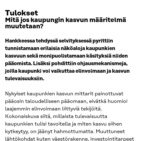
Tulokset
Mitä jos kaupungin kasvun määritelmä
muutetaan?
Hankkeessa tehdyssä selvityksessä pyrittiin
tunnistamaan erilaisia näköaloja kaupunkien
kasvuun sekä monipuolistamaan käsityksiä niiden
pääomista. Lisäksi pohdittiin ohjausmekanismeja,
joilla kaupunki voi vaikuttaa elinvoimaan ja kasvun
tulevaisuuksiin.
Nykyiset kaupunkien kasvun mittarit painottuvat
pääosin taloudelliseen pääomaan, eivätkä huomioi
laajemmin elinvoimaan liittyviä tekijöitä.
Kokonaiskuva siitä, millaista tulevaisuutta
kaupunkien tulisi tavoitella ja miten kasvu siihen
kytkeytyy, on jäänyt hahmottumatta. Muuttuneet
lähtökohdat kuten väestörakenne, investointitarpeet