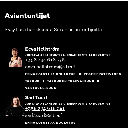
Asiantuntijat
Kysy lisää hankkeesta Sitran asiantuntijoilta.
Siirry
Eeva Hellström
henkilön
JOHTAVA ASIANTUNTIJA, ENNAKOINTI JA KOULUTUS
sivulle
+358 294 618 276
eeva.hellstrom@sitra.fi
ENNAKOINTI JA KOULUTUS
REGENERATIIVINEN
TALOUS
TALOUDEN TULEVAISUUS
VASTUULLISUUS
Siirry
Sari Tuori
henkilön
JOHTAVA ASIANTUNTIJA, ENNAKOINTI JA KOULUTUS
sivulle
+358 294 618 241
sari.tuori@sitra.fi
ENNAKOINTI JA KOULUTUS