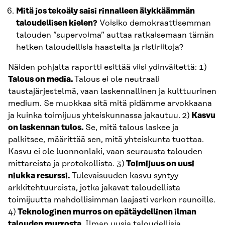
Mitä jos tekoäly saisi rinnalleen älykkäämmän
taloudellisen kielen?
Voisiko demokraattisemman
talouden ”supervoima” auttaa ratkaisemaan tämän
hetken taloudellisia haasteita ja ristiriitoja?
Näiden pohjalta raportti esittää viisi ydinväitettä: 1)
Talous on media.
Talous ei ole neutraali
taustajärjestelmä, vaan laskennallinen ja kulttuurinen
medium. Se muokkaa sitä mitä pidämme arvokkaana
ja kuinka toimijuus yhteiskunnassa jakautuu. 2)
Kasvu
on laskennan tulos.
Se, mitä talous laskee ja
palkitsee, määrittää sen, mitä yhteiskunta tuottaa.
Kasvu ei ole luonnonlaki, vaan seurausta talouden
mittareista ja protokollista. 3)
Toimijuus on uusi
niukka resurssi.
Tulevaisuuden kasvu syntyy
arkkitehtuureista, jotka jakavat taloudellista
toimijuutta mahdollisimman laajasti verkon reunoille.
4)
Teknologinen murros on epätäydellinen ilman
talouden murrosta.
Ilman uusia taloudellisia