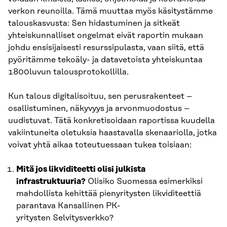
verkon reunoilla. Tämä muuttaa myös käsitystämme
talouskasvusta: Sen hidastuminen ja sitkeät
yhteiskunnalliset ongelmat eivät raportin mukaan
johdu ensisijaisesti resurssipulasta, vaan siitä, että
pyöritämme tekoäly- ja datavetoista yhteiskuntaa
1800luvun talousprotokollilla.
Kun talous digitalisoituu, sen perusrakenteet –
osallistuminen, näkyvyys ja arvonmuodostus –
uudistuvat. Tätä konkretisoidaan raportissa kuudella
vakiintuneita oletuksia haastavalla skenaariolla, jotka
voivat yhtä aikaa toteutuessaan tukea toisiaan:
Mitä jos likviditeetti olisi julkista
infrastruktuuria?
Olisiko Suomessa esimerkiksi
mahdollista kehittää pienyritysten likviditeettiä
parantava Kansallinen PK-
yritysten Selvitysverkko?