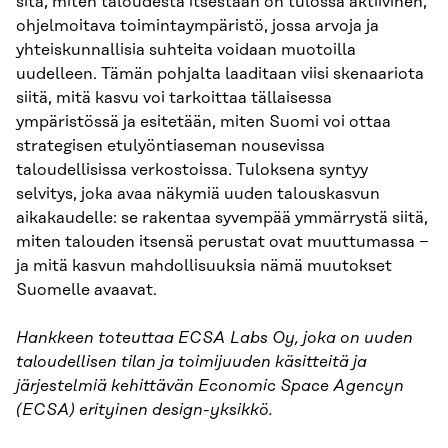
sitä, miten taloudesta itsestään on tulossa aktiivinen,
ohjelmoitava toimintaympäristö, jossa arvoja ja
yhteiskunnallisia suhteita voidaan muotoilla
uudelleen. Tämän pohjalta laaditaan viisi skenaariota
siitä, mitä kasvu voi tarkoittaa tällaisessa
ympäristössä ja esitetään, miten Suomi voi ottaa
strategisen etulyöntiaseman nousevissa
taloudellisissa verkostoissa. Tuloksena syntyy
selvitys, joka avaa näkymiä uuden talouskasvun
aikakaudelle: se rakentaa syvempää ymmärrystä siitä,
miten talouden itsensä perustat ovat muuttumassa −
ja mitä kasvun mahdollisuuksia nämä muutokset
Suomelle avaavat.
Hankkeen toteuttaa ECSA Labs Oy, joka on uuden
taloudellisen tilan ja toimijuuden käsitteitä ja
järjestelmiä kehittävän Economic Space Agencyn
(ECSA) erityinen design-yksikkö.