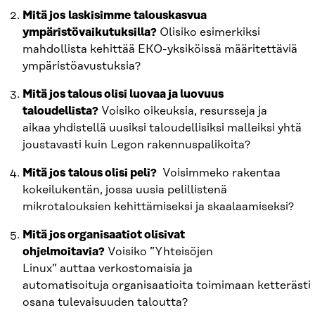
Mitä jos laskisimme talouskasvua
ympäristövaikutuksilla?
Olisiko esimerkiksi
mahdollista kehittää EKO-yksiköissä määritettäviä
ympäristöavustuksia?
Mitä jos talous olisi luovaa ja luovuus
taloudellista?
Voisiko oikeuksia, resursseja ja
aikaa yhdistellä uusiksi taloudellisiksi malleiksi yhtä
joustavasti kuin Legon rakennuspalikoita?
Mitä jos talous olisi peli?
Voisimmeko rakentaa
kokeilukentän, jossa uusia pelillistenä
mikrotalouksien kehittämiseksi ja skaalaamiseksi?
Mitä jos organisaatiot olisivat
ohjelmoitavia?
Voisiko ”Yhteisöjen
Linux” auttaa verkostomaisia ja
automatisoituja organisaatioita toimimaan ketterästi
osana tulevaisuuden taloutta?