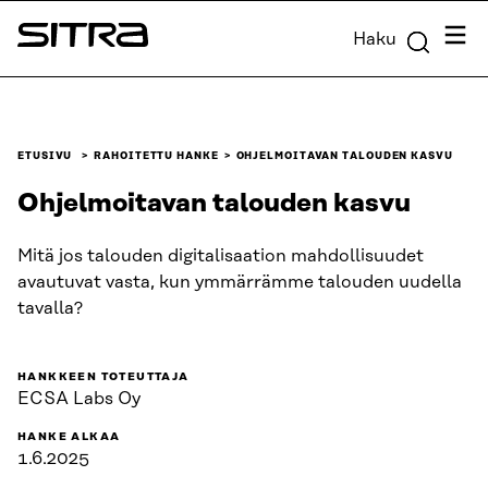
Siirry
Valik
Haku
suoraan
Sitra
sisältöön
↓
ETUSIVU
RAHOITETTU HANKE
OHJELMOITAVAN TALOUDEN KASVU
Ohjelmoitavan talouden kasvu
Mitä jos talouden digitalisaation mahdollisuudet
avautuvat vasta, kun ymmärrämme talouden uudella
tavalla?
HANKKEEN TOTEUTTAJA
ECSA Labs Oy
HANKE ALKAA
1.6.2025