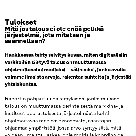
Tulokset
Mitä jos talous ei ole enää pelkkä
järjestelmä, jota mitataan ja
säännellään?
Hankkeessa tehty selvitys kuvaa, miten digitaalisiin
verkkoihin siirtyvä talous on muuttumassa
ohjelmoitavaksi mediaksi – välineeksi, jonka avulla
voimme ilmaista arvoja, rakentaa suhteita ja järjestää
yhteiskuntaa.
Raportin pohjautuu näkemykseen, jonka mukaan
talous on muuttumassa perinteisestä markkina- ja
instituutioperustaisesta järjestelmästä kohti
ohjelmoitavaa mediaa: dynaamista, sääntöjen
ohjaamaa ympäristöä, jossa arvo syntyy siitä, mitä
voidaan ilmaista, laskea, ohjelmoida ja koordinoida