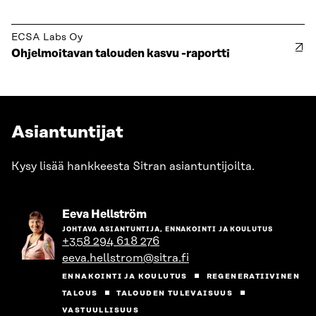
ECSA Labs Oy
Ohjelmoitavan talouden kasvu -raportti
Asiantuntijat
Kysy lisää hankkeesta Sitran asiantuntijoilta.
Siirry
Eeva Hellström
henkilön
JOHTAVA ASIANTUNTIJA, ENNAKOINTI JA KOULUTUS
sivulle
+358 294 618 276
eeva.hellstrom@sitra.fi
ENNAKOINTI JA KOULUTUS
REGENERATIIVINEN
TALOUS
TALOUDEN TULEVAISUUS
VASTUULLISUUS