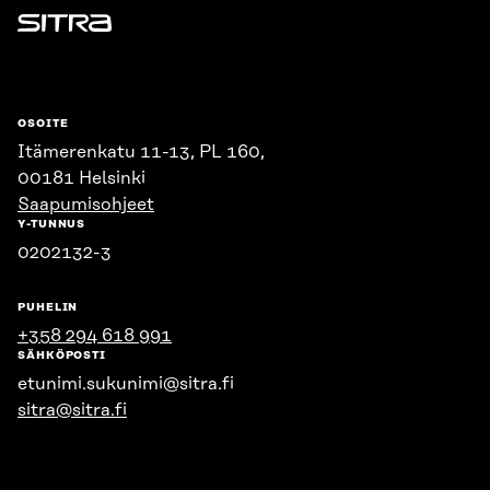
Sitra
OSOITE
Itämerenkatu 11-13, PL 160,
00181 Helsinki
Saapumisohjeet
Y-TUNNUS
0202132-3
PUHELIN
+358 294 618 991
SÄHKÖPOSTI
etunimi.sukunimi@sitra.fi
sitra@sitra.fi