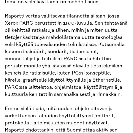
tämä on vielä käyttämätön mahdollisuus.
Raportti vertaa vallitsevaa tilannetta aikaan, jossa
Xerox PARC perustettiin 1970-luvulla. Sen tehtävänä
oli kehittää ratkaisuja siihen, mihin ja miten uutta
tietojenkäsittelyä mahdollistama uutta teknologiaa
voisi käyttää tulevaisuuden toimistoissa. Kutsumalla
kokoon insinöörit, koodarit, tiedemiehet,
suunnittelijat ja taiteilijat PARC:ssa kehitettiin
perusta monille yhä käytössä oleville tietotekniikan
keskeisille ratkaisuille, kuten PC:n konseptille,
hiirelle, graafiselle käyttöliittymälle ja Ethernetille.
PARC:ssa laitteistoa, ohjelmistoa, käyttöliittymiä ja
kulttuuria kehitettiin samanaikaisesti ja rinnakkain.
Emme vielä tiedä, mitä uuden, ohjelmoitavan ja
verkottuneen talouden käyttöliittymät, mittarit,
protokollat ja toimijuuden muodot näyttävät.
Raportti ehdottaakin, että Suomi ottaa aktiivisen