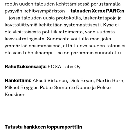
roolin uuden talouden kehittämisessä perustamalla
pysyvän kehitysympäristön –
talouden Xerox PARC:n
– jossa talouden uusia protokollia, laskentatapoja ja
käyttöliittymiä kehitetään systemaattisesti. Kyse ei
ole yksittäisestä politiikkatoimesta, vaan uudesta
kasvustrategiasta: Suomesta voi tulla maa, joka
ymmärtää ensimmäisenä, että tulevaisuuden talous ei
ole vain tehokkaampi – se on paremmin suunniteltu.
Rahoituksensaaja:
ECSA Labs Oy
Hanketiimi:
Akseli Virtanen, Dick Bryan, Martin Born,
Mikael Brygger, Pablo Somonte Ruano ja Pekko
Koskinen
Tutustu hankkeen loppuraporttiin