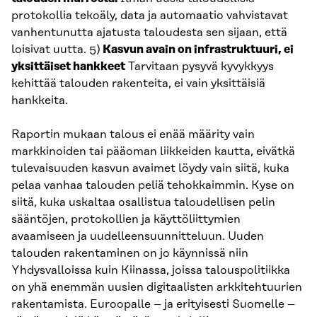
protokollia tekoäly, data ja automaatio vahvistavat
vanhentunutta ajatusta taloudesta sen sijaan, että
loisivat uutta. 5)
Kasvun avain on infrastruktuuri, ei
yksittäiset hankkeet
Tarvitaan pysyvä kyvykkyys
kehittää talouden rakenteita, ei vain yksittäisiä
hankkeita.
Raportin mukaan talous ei enää määrity vain
markkinoiden tai pääoman liikkeiden kautta, eivätkä
tulevaisuuden kasvun avaimet löydy vain siitä, kuka
pelaa vanhaa talouden peliä tehokkaimmin. Kyse on
siitä, kuka uskaltaa osallistua taloudellisen pelin
sääntöjen, protokollien ja käyttöliittymien
avaamiseen ja uudelleensuunnitteluun. Uuden
talouden rakentaminen on jo käynnissä niin
Yhdysvalloissa kuin Kiinassa, joissa talouspolitiikka
on yhä enemmän uusien digitaalisten arkkitehtuurien
rakentamista. Euroopalle – ja erityisesti Suomelle –