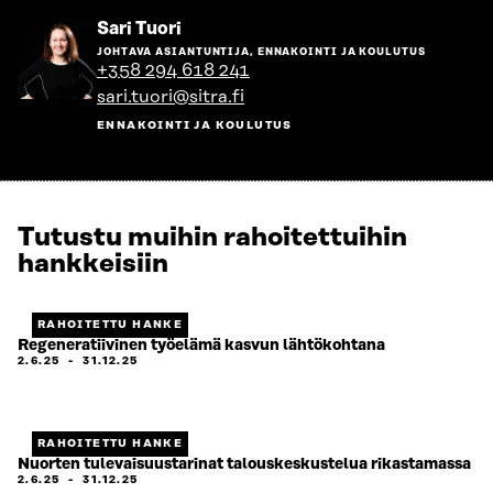
Siirry
Sari Tuori
henkilön
JOHTAVA ASIANTUNTIJA, ENNAKOINTI JA KOULUTUS
sivulle
+358 294 618 241
sari.tuori@sitra.fi
ENNAKOINTI JA KOULUTUS
Tutustu muihin rahoitettuihin
hankkeisiin
RAHOITETTU HANKE
Regeneratiivinen työelämä kasvun lähtökohtana
2.6.25
-
31.12.25
RAHOITETTU HANKE
Nuorten tulevaisuustarinat talouskeskustelua rikastamassa
2.6.25
-
31.12.25