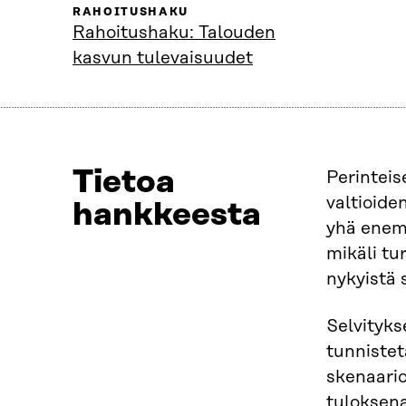
RAHOITUSHAKU
Rahoitushaku: Talouden
kasvun tulevaisuudet
Tietoa
Perinteis
valtioide
hankkeesta
yhä enemm
mikäli tu
nykyistä
Selvityks
tunnistet
skenaari
tuloksen