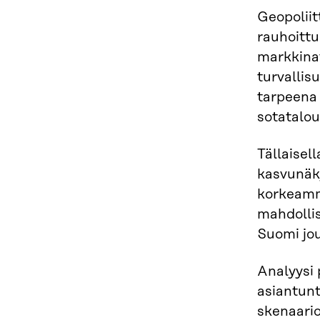
Geopoliit
rauhoitt
markkinat
turvallis
tarpeena 
sotatalou
Tällaisel
kasvunäky
korkeamm
mahdollis
Suomi jou
Analyysi 
asiantunt
skenaario