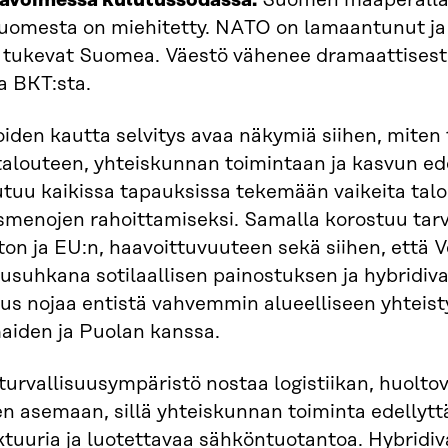
 avoimessa kulutussodassa.
Suomen maaperällä s
uomesta on miehitetty. NATO on lamaantunut ja 
a tukevat Suomea. Väestö vähenee dramaattises
a BKT:sta.
iden kautta selvitys avaa näkymiä siihen, miten t
louteen, yhteiskunnan toimintaan ja kasvun edel
tuu kaikissa tapauksissa tekemään vaikeita talou
menojen rahoittamiseksi. Samalla korostuu tarve
on ja EU:n, haavoittuvuuteen sekä siihen, että V
uusuhkana sotilaallisen painostuksen ja hybrid
uus nojaa entistä vahvemmin alueelliseen yhteist
aiden ja Puolan kanssa.
 turvallisuusympäristö nostaa logistiikan, huolt
n asemaan, sillä yhteiskunnan toiminta edellyttää
ktuuria ja luotettavaa sähköntuotantoa. Hybridi