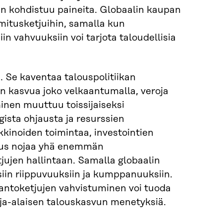
n kohdistuu paineita. Globaalin kaupan
tusketjuihin, samalla kun
n vahvuuksiin voi tarjota taloudellisia
. Se kaventaa talouspolitiikan
 kasvua joko velkaantumalla, veroja
inen muuttuu toissijaiseksi
gista ohjausta ja resurssien
kinoiden toimintaa, investointien
vuus nojaa yhä enemmän
jujen hallintaan. Samalla globaalin
n riippuvuuksiin ja kumppanuuksiin.
tantoketjujen vahvistuminen voi tuoda
aja-alaisen talouskasvun menetyksiä.