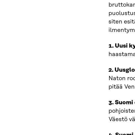
bruttokan
puolustus
siten esi
ilmentym
1. Uusi k
haastama
2. Uusgl
Naton roo
pitää Ven
3. Suomi 
pohjoiste
Väestö v