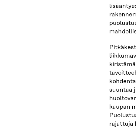
lisääntye
rakennem
puolustus
mahdolli
Pitkäkest
liikkumav
kiristämä
tavoittee
kohdentam
suuntaa j
huoltovar
kaupan m
Puolustus
rajattuja