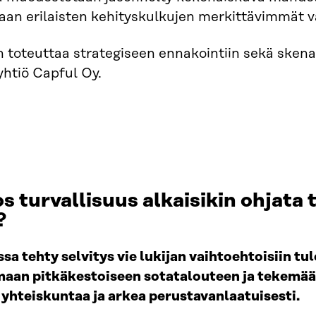
aan erilaisten kehityskulkujen merkittävimmät 
toteuttaa strategiseen ennakointiin sekä skenaa
yhtiö Capful Oy.
os turvallisuus alkaisikin ohjat
?
a tehty selvitys vie lukijan vaihtoehtoisiin tu
aan pitkäkestoiseen sotatalouteen ja tekemää
 yhteiskuntaa ja arkea perustavanlaatuisesti.