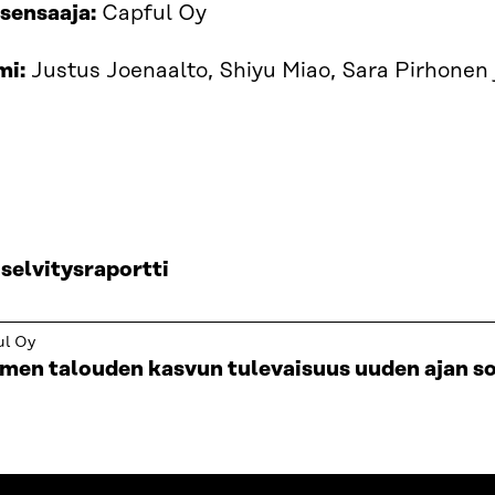
sensaaja:
Capful Oy
mi:
Justus Joenaalto, Shiyu Miao, Sara Pirhonen
 selvitysraportti
ul Oy
men talouden kasvun tulevaisuus uuden ajan s