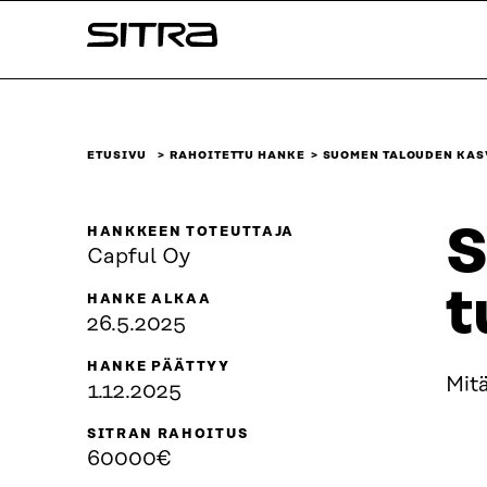
Siirry
Sitra
suoraan
sisältöön
↓
ETUSIVU
RAHOITETTU HANKE
SUOMEN TALOUDEN KAS
S
HANKKEEN TOTEUTTAJA
Capful Oy
t
HANKE ALKAA
26.5.2025
HANKE PÄÄTTYY
Mitä
1.12.2025
SITRAN RAHOITUS
60000€