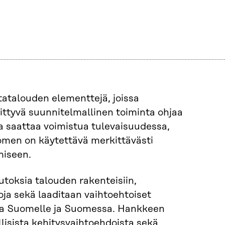
atalouden elementtejä, joissa
iittyvä suunnitelmallinen toiminta ohjaa
 saattaa voimistua tulevaisuudessa,
omen on käytettävä merkittävästi
miseen.
toksia talouden rakenteisiin,
oja sekä laaditaan vaihtoehtoiset
sta Suomelle ja Suomessa. Hankkeen
isista kehitysvaihtoehdoista sekä