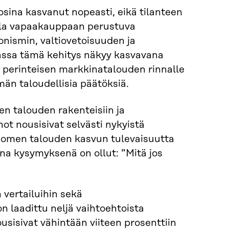
sina kasvanut nopeasti, eikä tilanteen
lla vapaakauppaan perustuva
nismin, valtiovetoisuuden ja
passa tämä kehitys näkyy kasvavana
 perinteisen markkinatalouden rinnalle
män taloudellisia päätöksiä.
en talouden rakenteisiin ja
ot nousisivat selvästi nykyistä
uomen talouden kasvun tulevaisuutta
na kysymyksenä on ollut: ”Mitä jos
 vertailuihin sekä
on laadittu neljä vaihtoehtoista
sisivat vähintään viiteen prosenttiin