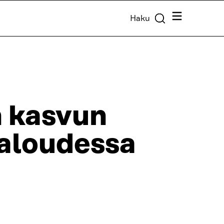
Valikko
Haku
 kasvun
taloudessa