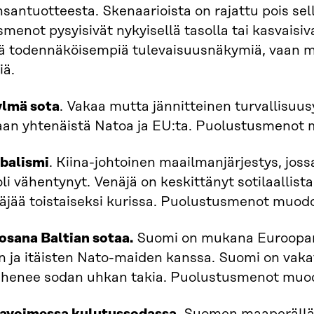
santuotteesta. Skenaarioista on rajattu pois sel
menot pysyisivät nykyisellä tasolla tai kasvaisiva
tä todennäköisempiä tulevaisuusnäkymiä, vaan ma
iä.
ylmä sota
. Vakaa mutta jännitteinen turvallisuus
an yhtenäistä Natoa ja EU:ta. Puolustusmenot m
obalismi
. Kiina-johtoinen maailmanjärjestys, joss
li vähentynyt. Venäjä on keskittänyt sotilaallist
äjää toistaiseksi kurissa. Puolustusmenot muodo
osana Baltian sotaa.
Suomi on mukana Euroopan 
n ja itäisten Nato-maiden kanssa. Suomi on vak
ähenee sodan uhkan takia. Puolustusmenot muod