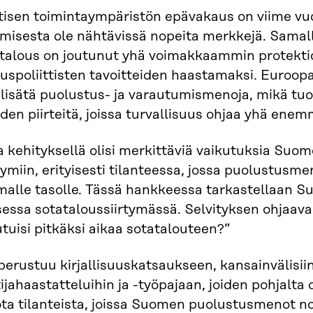
tisen toimintaympäristön epävakaus on viime vuo
umisesta ole nähtävissä nopeita merkkejä. Sama
alous on joutunut yhä voimakkaammin protektio
uuspoliittisten tavoitteiden haastamaksi. Euroo
lisätä puolustus- ja varautumismenoja, mikä tuo
den piirteitä, joissa turvallisuus ohjaa yhä enem
la kehityksellä olisi merkittäviä vaikutuksia Suom
miin, erityisesti tilanteessa, jossa puolustusmen
alle tasolle. Tässä hankkeessa tarkastellaan S
essa sotataloussiirtymässä. Selvityksen ohjaava
tuisi pitkäksi aikaa sotatalouteen?”
perustuu kirjallisuuskatsaukseen, kansainvälisiin
ijahaastatteluihin ja -työpajaan, joiden pohjalta 
ta tilanteista, joissa Suomen puolustusmenot nou