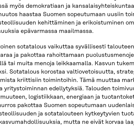
ssä myös demokratiaan ja kansalaisyhteiskuntaa
uutos haastaa Suomen sopeutumaan uusiin toimi
teollisuuden kehittäminen ja erikoistuminen omii
suuksia epävarmassa maailmassa.
oinen sotatalous vaikuttaa syvällisesti talouteen
araa ja pakottaa rahoittamaan puolustusmenojen
llä tai muita menoja leikkaamalla. Kasvun tukem
ksi. Sotatalous korostaa valtiovetoisuutta, strate
ista kriittisiin toimintoihin. Tämä muuttaa mark
a yritystoiminnan edellytyksiä. Talouden toimi
muuteen, logistiikkaan, energiaan ja tuotantoket
urros pakottaa Suomen sopeutumaan uudenlaisii
teollisuuden ja sotatalouteen kytkeytyvien tuo
 kasvumahdollisuuksia, mutta ne eivät korvaa la