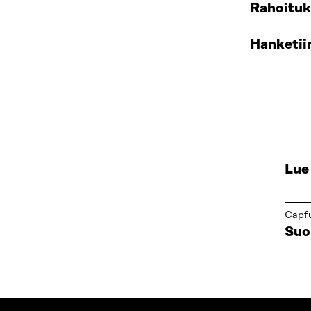
Rahoituk
Hanketii
Lue
Capf
Suo