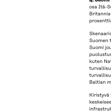
4. Suomi
osa Itä-S
Britanni
prosentti
Skenaario
Suomen ta
Suomi jou
puolustus
kuten Nat
turvallis
turvallis
Baltian m
Kiristyvä
keskeisee
infrastru