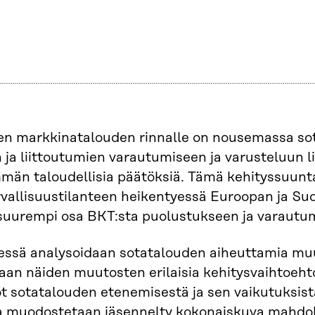
en markkinatalouden rinnalle on nousemassa sot
n ja liittoutumien varautumiseen ja varusteluun l
än taloudellisia päätöksiä. Tämä kehityssuunta
rvallisuustilanteen heikentyessä Euroopan ja Su
 suurempi osa BKT:sta puolustukseen ja varautu
essä analysoidaan sotatalouden aiheuttamia muu
aan näiden muutosten erilaisia kehitysvaihtoeht
ot sotatalouden etenemisestä ja sen vaikutuksi
a muodostetaan jäsennelty kokonaiskuva mahdoll