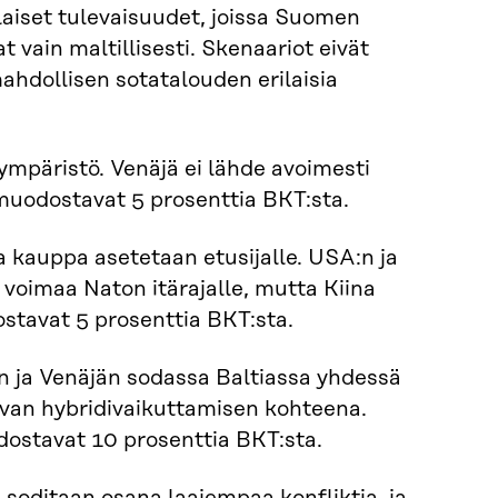
laiset tulevaisuudet, joissa Suomen
t vain maltillisesti. Skenaariot eivät
hdollisen sotatalouden erilaisia
ympäristö. Venäjä ei lähde avoimesti
uodostavat 5 prosenttia BKT:sta.
a kauppa asetetaan etusijalle. USA:n ja
a voimaa Naton itärajalle, mutta Kiina
stavat 5 prosenttia BKT:sta.
ja Venäjän sodassa Baltiassa yhdessä
avan hybridivaikuttamisen kohteena.
ostavat 10 prosenttia BKT:sta.