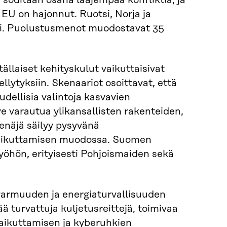
oditaan osana laajempaa konfliktia, ja
EU on hajonnut. Ruotsi, Norja ja
ti. Puolustusmenot muodostavat 35
ällaiset kehityskulut vaikuttaisivat
lytyksiin. Skenaariot osoittavat, että
dellisia valintoja kasvavien
 varautua ylikansallisten rakenteiden,
enäjä säilyy pysyvänä
ivaikuttamisen muodossa. Suomen
yöhön, erityisesti Pohjoismaiden sekä
ovarmuuden ja energiaturvallisuuden
 turvattuja kuljetusreittejä, toimivaa
vaikuttamisen ja kyberuhkien