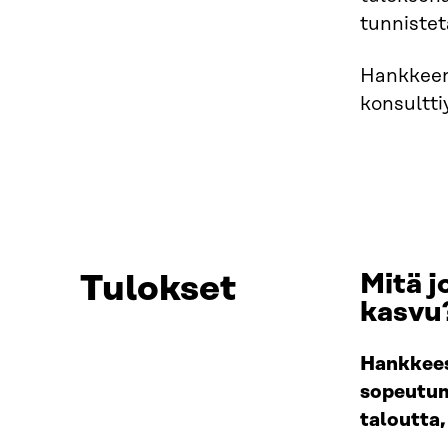
tunnistet
Hankkeen 
konsultti
Tulokset
Mitä j
kasvu
Hankkeess
sopeutum
taloutta,