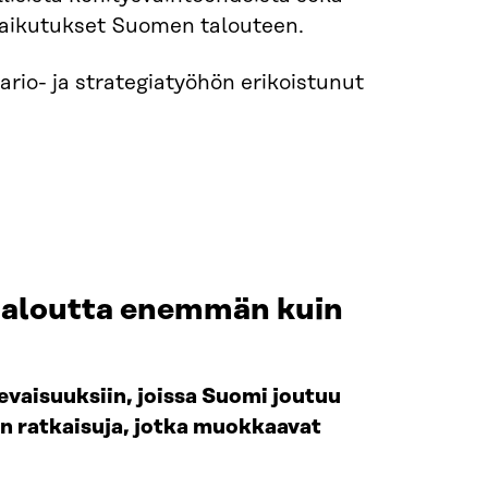
vaikutukset Suomen talouteen.
rio- ja strategiatyöhön erikoistunut
a taloutta enemmän kuin
levaisuuksiin, joissa Suomi joutuu
n ratkaisuja, jotka muokkaavat