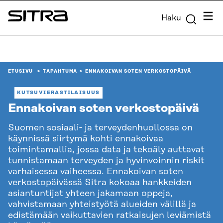
Siirry
Valik
Haku
suoraan
Sitra
sisältöön
↓
ETUSIVU
TAPAHTUMA
ENNAKOIVAN SOTEN VERKOSTOPÄIVÄ
KUTSUVIERASTILAISUUS
Ennakoivan soten verkostopäivä
Suomen sosiaali‑ ja terveydenhuollossa on
käynnissä siirtymä kohti ennakoivaa
toimintamallia, jossa data ja tekoäly auttavat
tunnistamaan terveyden ja hyvinvoinnin riskit
varhaisessa vaiheessa. Ennakoivan soten
verkostopäivässä Sitra kokoaa hankkeiden
asiantuntijat yhteen jakamaan oppeja,
vahvistamaan yhteistyötä alueiden välillä ja
edistämään vaikuttavien ratkaisujen leviämistä