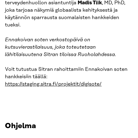
terveydenhuollon asiantuntija
Madis Tiik
,
MD, PhD,
joka tarjoaa näkymiä globaalista kehityksestä ja
käytännön sparrausta suomalaisten hankkeiden
tueksi.
Ennakoivan soten verkostopäivä on
kutsuvierastilaisuus, joka toteutetaan
lähitilaisuutena Sitran tiloissa Ruoholahdessa.
Voit tutustua Sitran rahoittamiin Ennakoivan soten
hankkeisiin täällä:
https://staging.sitra.fi/projektit/digisote/
Ohjelma