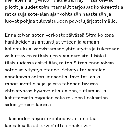
menetelmiä hyvinvointialueilla. Käynnissä olevat
pilotit ja uudet toimintamallit tarjoavat konkreettisia
ratkaisuja sote‑alan ajankohtaisiin haasteisiin ja
luovat pohjaa tulevaisuuden palvelujärjestelmälle.
Ennakoivan soten verkostopäivässä Sitra kokoaa
hankkeiden asiantuntijat yhteen jakamaan
kokemuksia, vahvistamaan yhteistyötä ja tukemaan
vaikuttavien ratkaisujen skaalaamista. Lisäksi
tilaisuudessa esitellään, miten Sitran ennakoivan
soten selvitystyö etenee. Selvitys tarkastelee
ennakoivan soten konseptia, tavoitetilaa ja
rahoitusratkaisuja, ja sitä tehdään tiiviissä
yhteistyössä hyvinvointialueiden, tutkimus‑ ja
kehittämistoimijoiden sekä muiden keskeisten
sidosryhmien kanssa.
Tilaisuuden keynote‑puheenvuoron pitää
kansainvälisesti arvostettu ennakoivan