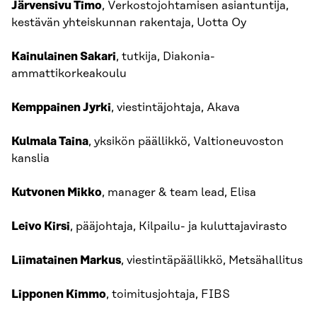
Järvensivu Timo
, Verkostojohtamisen asiantuntija,
kestävän yhteiskunnan rakentaja, Uotta Oy
Kainulainen Sakari
, tutkija, Diakonia-
ammattikorkeakoulu
Kemppainen Jyrki
, viestintäjohtaja, Akava
Kulmala Taina
, yksikön päällikkö, Valtioneuvoston
kanslia
Kutvonen Mikko
, manager & team lead, Elisa
Leivo Kirsi
, pääjohtaja, Kilpailu- ja kuluttajavirasto
Liimatainen Markus
, viestintäpäällikkö, Metsähallitus
Lipponen Kimmo
, toimitusjohtaja, FIBS