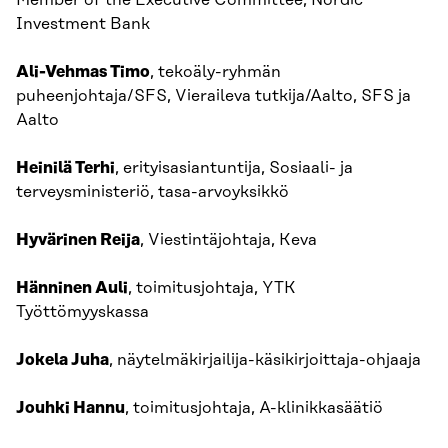
Member of the Executive Committee, Nordic
Investment Bank
Ali-Vehmas Timo
, tekoäly-ryhmän
puheenjohtaja/SFS, Vieraileva tutkija/Aalto, SFS ja
Aalto
Heinilä Terhi
, erityisasiantuntija, Sosiaali- ja
terveysministeriö, tasa-arvoyksikkö
Hyvärinen Reija
, Viestintäjohtaja, Keva
Hänninen Auli
, toimitusjohtaja, YTK
Työttömyyskassa
Jokela Juha
, näytelmäkirjailija-käsikirjoittaja-ohjaaja
Jouhki Hannu
, toimitusjohtaja, A-klinikkasäätiö