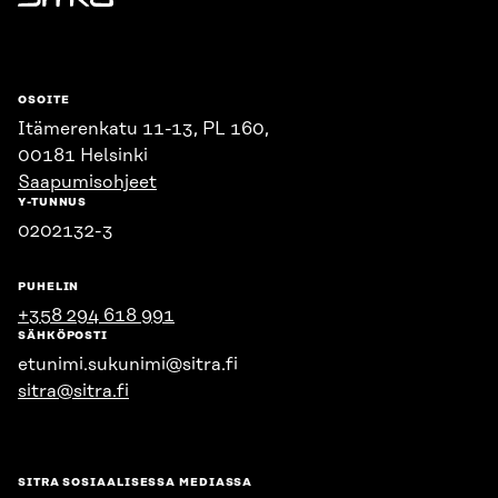
Sitra
OSOITE
Itämerenkatu 11-13, PL 160,
00181 Helsinki
Saapumisohjeet
Y-TUNNUS
0202132-3
PUHELIN
+358 294 618 991
SÄHKÖPOSTI
etunimi.sukunimi@sitra.fi
sitra@sitra.fi
SITRA SOSIAALISESSA MEDIASSA