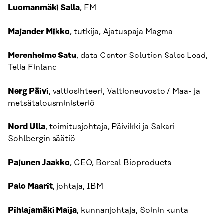
Luomanmäki Salla
, FM
Majander Mikko
, tutkija, Ajatuspaja Magma
Merenheimo Satu
, data Center Solution Sales Lead,
Telia Finland
Nerg Päivi
, valtiosihteeri, Valtioneuvosto / Maa- ja
metsätalousministeriö
Nord Ulla
, toimitusjohtaja, Päivikki ja Sakari
Sohlbergin säätiö
Pajunen Jaakko
, CEO, Boreal Bioproducts
Palo Maarit
, johtaja, IBM
Pihlajamäki Maija
, kunnanjohtaja, Soinin kunta