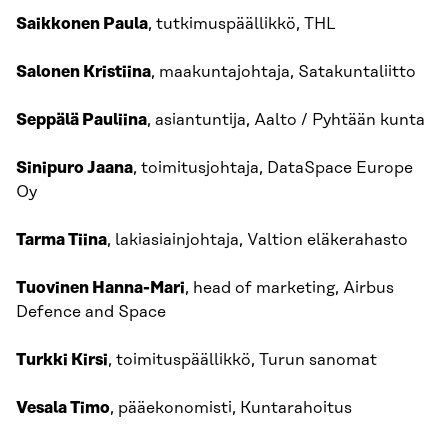
Saikkonen Paula
, tutkimuspäällikkö, THL
Salonen Kristiina
, maakuntajohtaja, Satakuntaliitto
Seppälä Pauliina
, asiantuntija, Aalto / Pyhtään kunta
Sinipuro Jaana
, toimitusjohtaja, DataSpace Europe
Oy
Tarma Tiina
, lakiasiainjohtaja, Valtion eläkerahasto
Tuovinen Hanna-Mari
, head of marketing, Airbus
Defence and Space
Turkki Kirsi
, toimituspäällikkö, Turun sanomat
Vesala Timo
, pääekonomisti, Kuntarahoitus