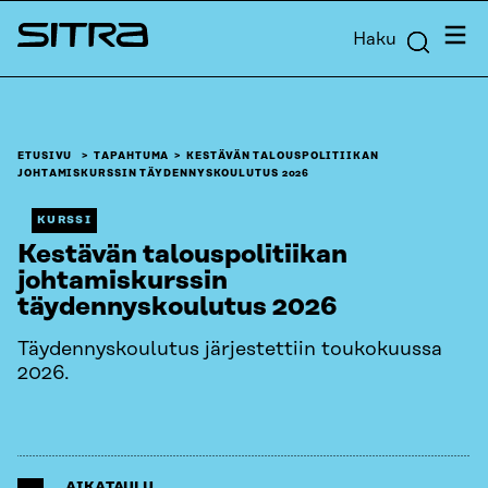
Siirry
Valik
Haku
suoraan
Sitra
sisältöön
↓
ETUSIVU
TAPAHTUMA
KESTÄVÄN TALOUSPOLITIIKAN
JOHTAMISKURSSIN TÄYDENNYSKOULUTUS 2026
KURSSI
Kestävän talouspolitiikan
johtamiskurssin
täydennyskoulutus 2026
Täydennyskoulutus järjestettiin toukokuussa
2026.
AIKATAULU