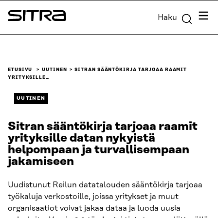
Siirry
Valik
Haku
suoraan
Sitra
sisältöön
↓
ETUSIVU
UUTINEN
SITRAN SÄÄNTÖKIRJA TARJOAA RAAMIT
YRITYKSILLE…
UUTINEN
Sitran sääntökirja tarjoaa raamit
yrityksille datan nykyistä
helpompaan ja turvallisempaan
jakamiseen
Uudistunut Reilun datatalouden sääntökirja tarjoaa
työkaluja verkostoille, joissa yritykset ja muut
organisaatiot voivat jakaa dataa ja luoda uusia