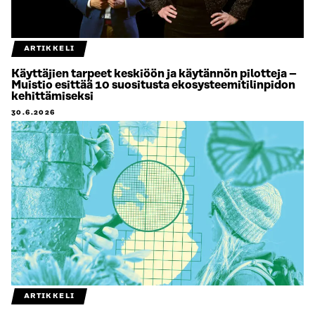
ARTIKKELI
Käyttäjien tarpeet keskiöön ja käytännön pilotteja –
Muistio esittää 10 suositusta ekosysteemitilinpidon
kehittämiseksi
30.6.2026
ARTIKKELI