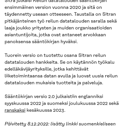
Sitra julkaisi Reilun datatalouden sääntökirjan
ensimmäinen version vuonna 2020 ja sitä on
täydennetty useaan otteeseen. Taustalla on Sitran
pitkäjänteinen työ reilun datatalouden saralla sekä
laaja joukko yritysten ja muiden organisaatioiden
asiantuntijoita, jotka ovat antaneet arvokkaan
panoksensa sääntökirjan hyväksi.
Tuorein versio on tuotettu osana Sitran reilun
datatalouden hankkeita. Se on käytännön työkalu
edelläkävijäyrityksille, jotka kehittävät
liiketoimintaansa datan avulla ja luovat uusia reilun
datatalouden mukaisia tuotteita ja palveluja.
Sääntökirjan versio 2.0 julkaistiin englanniksi
syyskuussa 2022 ja suomeksi joulukuussa 2022 sekä
ranskaksi
kesäkuussa 2023.
Päivitetty 8.12.2022: lisätty linkki suomenkieliseen