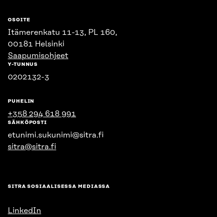
OSOITE
Itämerenkatu 11-13, PL 160,
00181 Helsinki
Saapumisohjeet
Y-TUNNUS
0202132-3
PUHELIN
+358 294 618 991
SÄHKÖPOSTI
etunimi.sukunimi@sitra.fi
sitra@sitra.fi
SITRA SOSIAALISESSA MEDIASSA
LinkedIn