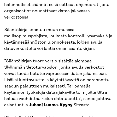
hallinnolliset säännöt sekä eettiset ohjenuorat, joita
organisaatiot noudattavat dataa jakavassa
verkostossa.
Sääntökirja koostuu muun muassa
mallisopimuspohjista, joukosta kontrollikysymyksiä ja
käytännesäännöstön luonnoksesta, joiden avulla
dataverkostolle voi laatia oman sääntökirjan.
”
Sääntökirjan tuore versio
sisältää aiempaa
tiiviimmän tietoturvaosion, jonka avulla verkostot
voivat luoda tietoturvaprosessin datan jakamiseen.
Lisäksi luettavuutta ja käytettävyyttä on parannettu
saadun palautteen mukaisesti. Tarjoamalla
käytännön työkaluja dataa jakaville toimijoille Sitra
haluaa vauhdittaa reilua datataloutta”, sanoo johtava
asiantuntija
Juhani Luoma-Kyyny
Sitrasta.