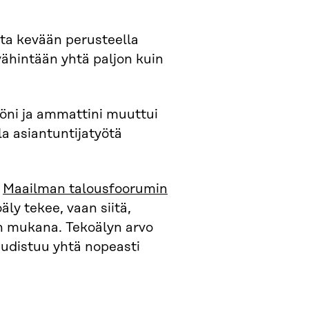
tta kevään perusteella
ähintään yhtä paljon kuin
öni ja ammattini muuttui
a asiantuntijatyötä
ä
Maailman talousfoorumin
ly tekee, vaan siitä,
 mukana. Tekoälyn arvo
uudistuu yhtä nopeasti