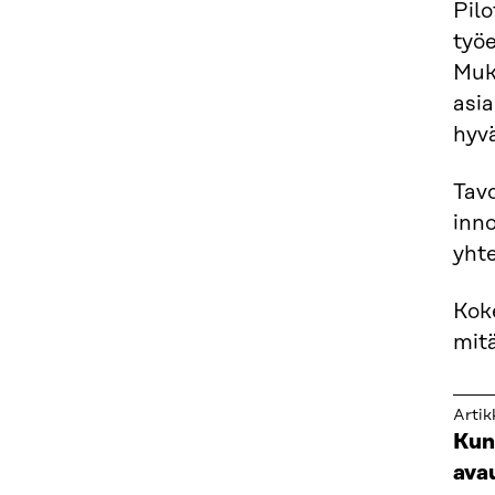
Pilo
työe
Muka
asia
hyv
Tavo
inno
yhte
Koke
mitä
Artik
Kun 
ava