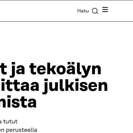
Valikko
Haku
t ja tekoälyn
ittaa julkisen
mista
a tutut
en perusteella