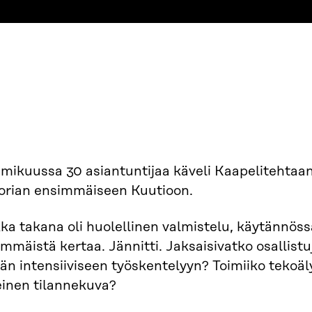
ikuussa 30 asiantuntijaa käveli Kaapelitehtaan 
torian ensimmäiseen Kuutioon.
ka takana oli huolellinen valmistelu, käytännössä
mmäistä kertaa. Jännitti. Jaksaisivatko osallist
än intensiiviseen työskentelyyn? Toimiiko tekoä
einen tilannekuva?