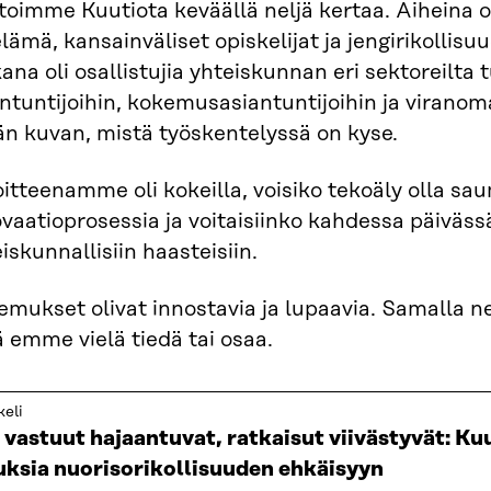
toimme Kuutiota keväällä neljä kertaa. Aiheina o
lämä, kansainväliset opiskelijat ja jengirikollis
na oli osallistujia yhteiskunnan eri sektoreilta tu
ntuntijoihin, kokemusasiantuntijoihin ja viranoma
än kuvan, mistä työskentelyssä on kyse.
itteenamme oli kokeilla, voisiko tekoäly olla sa
vaatioprosessia ja voitaisiinko kahdessa päivässä
iskunnallisiin haasteisiin.
mukset olivat innostavia ja lupaavia. Samalla ne
 emme vielä tiedä tai osaa.
keli
vastuut hajaantuvat, ratkaisut viivästyvät: Kuu
uksia nuorisorikollisuuden ehkäisyyn