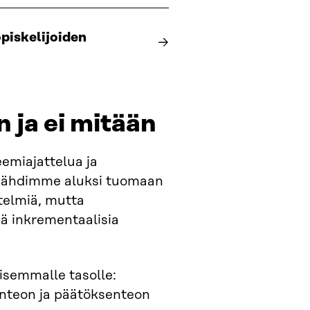
piskelijoiden
 ja ei mitään
eemiajattelua ja
 Lähdimme aluksi tuomaan
etelmiä, mutta
ä inkrementaalisia
semmalle tasolle:
yönteon ja päätöksenteon