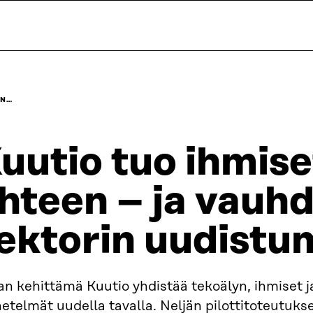
YN…
uutio tuo ihmise
hteen – ja vauhd
ektorin uudistu
an kehittämä Kuutio yhdistää tekoälyn, ihmiset j
telmät uudella tavalla. Neljän pilottitoteutuks