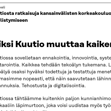
keli
tiosta ratkaisuja kansainvälisten korkeakouluo
llistymiseen
ksi Kuutio muuttaa kaiken
iossa sovelletaan ennakointia, innovointia, syst
tarointia. Kaikkea tehdään tekoälyn tukemana.
älyä osaksi hyväksi todettuja ja testattuja men
masimme nopeasti, että näin saavutetaan lähinn
nnuksia. Tehostusta ja digitalisointia.
tiossa tähtäämme kuitenkin paljon kunnianhimoi
kaaliin läpimurtoon, joka voisi uudistaa myös t