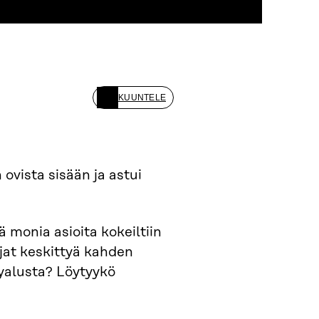
KUUNTELE
ovista sisään ja astui
 monia asioita kokeiltiin
ujat keskittyä kahden
lyalusta? Löytyykö