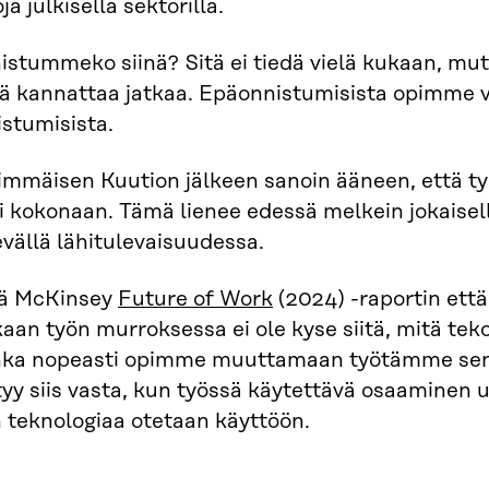
ja julkisella sektorilla.
istummeko siinä? Sitä ei tiedä vielä kukaan, mu
tä kannattaa jatkaa. Epäonnistumisista opimme v
stumisista.
immäisen Kuution jälkeen sanoin ääneen, että ty
i kokonaan. Tämä lienee edessä melkein jokaisell
vällä lähitulevaisuudessa.
ä McKinsey
Future of Work
(2024) -raportin ett
an työn murroksessa ei ole kyse siitä, mitä tekoä
nka nopeasti opimme muuttamaan työtämme sen
yy siis vasta, kun työssä käytettävä osaaminen 
 teknologiaa otetaan käyttöön.