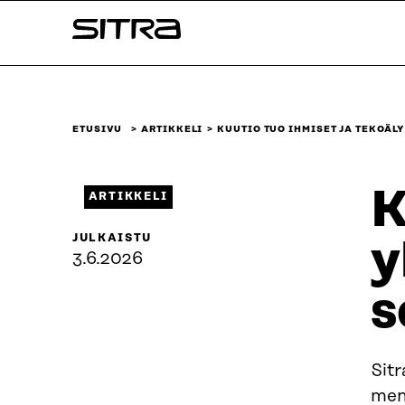
Siirry
Sitra
suoraan
sisältöön
↓
ETUSIVU
ARTIKKELI
KUUTIO TUO IHMISET JA TEKOÄL
K
ARTIKKELI
JULKAISTU
y
3.6.2026
s
Sitr
mene