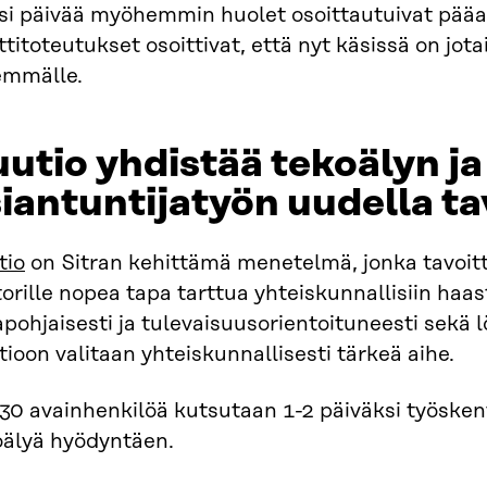
si päivää myöhemmin huolet osoittautuivat pääas
ttitoteutukset osoittivat, että nyt käsissä on jot
emmälle.
utio yhdistää tekoälyn ja
iantuntijatyön uudella ta
tio
on Sitran kehittämä menetelmä, jonka tavoitte
orille nopea tapa tarttua yhteiskunnallisiin haaste
pohjaisesti ja tulevaisuusorientoituneesti sekä l
ioon valitaan yhteiskunnallisesti tärkeä aihe.
30 avainhenkilöä kutsutaan 1-2 päiväksi työske
oälyä hyödyntäen.