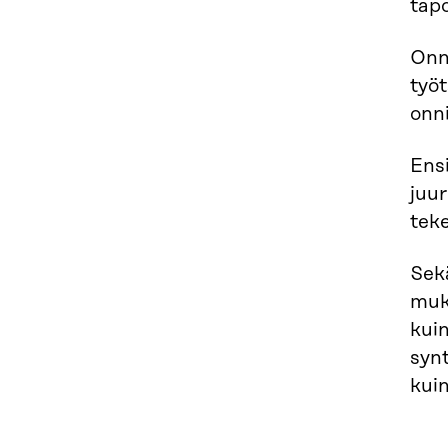
tapo
Onn
työ
onni
Ens
juur
teke
Sek
muka
kui
synt
kuin