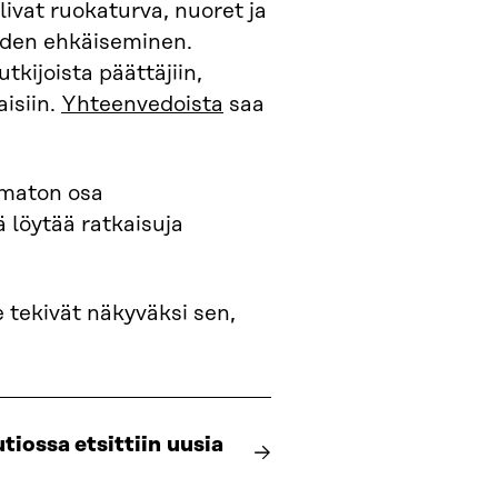
livat ruokaturva, nuoret ja
uuden ehkäiseminen.
tkijoista päättäjiin,
isiin.
Yhteenvedoista
saa
umaton osa
 löytää ratkaisuja
 tekivät näkyväksi sen,
tiossa etsittiin uusia