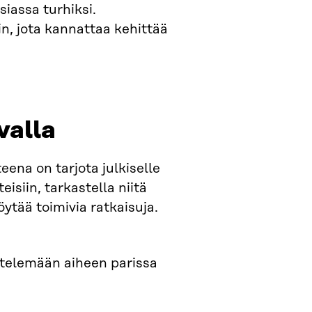
iassa turhiksi.
ain, jota kannattaa kehittää
valla
ena on tarjota julkiselle
isiin, tarkastella niitä
öytää toimivia ratkaisuja.
ntelemään aiheen parissa