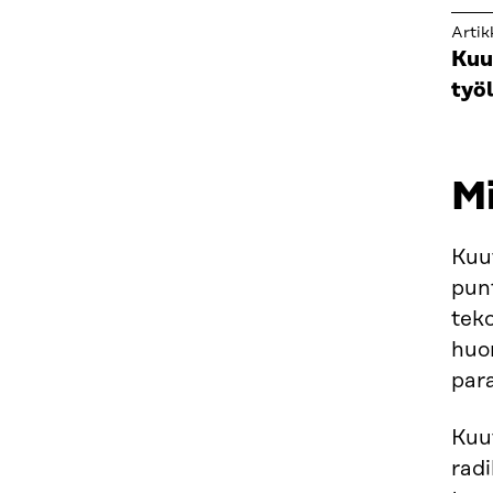
Artik
Kuu
työ
Mi
Kuut
pun
teko
huo
para
Kuu
radi