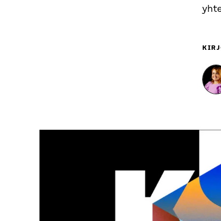
yhte
KIRJ