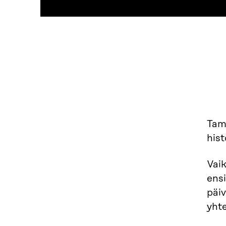
Tamm
his
Vaik
ensi
päiv
yht