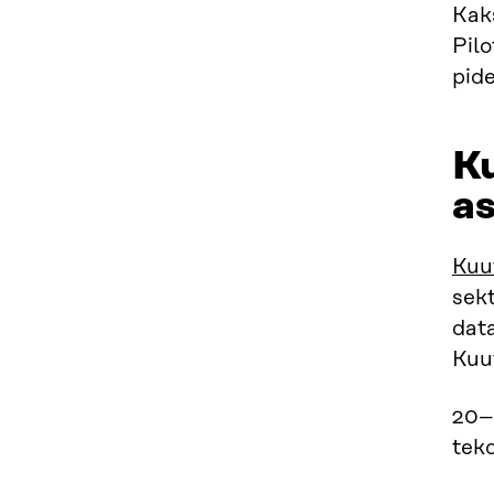
Kak
Pilo
pid
Ku
as
Kuu
sekt
data
Kuut
20–
tek