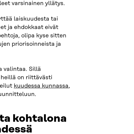
leet varsinainen yllätys.
yttää laiskuudesta tai
et ja ehdokkaat eivät
ehtoja, olipa kyse sitten
jen priorisoinneista ja
 valintaa. Sillä
heillä on riittävästi
eilut
kuudessa kunnassa
,
uunnitteluun.
ta kohtalona
hdessä