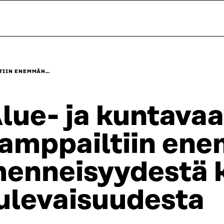
LTIIN ENEMMÄN…
lue- ja kuntavaa
amppailtiin en
enneisyydestä 
ulevaisuudesta