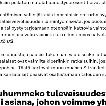
ksiin peilaten matalat äänestysprosentit eivät ol
stämisen väliin jättäviä kansalaisia on turha sy
alaisvelvollisuuden laiminlyömisestä, jos puolue
a tai pysty tarjoamaan eteenpäin katsovia vaihto
mmän aikavälin visioista tai reilusti myös palvelu
töistä.
öin äänestäjä pääsisi tekemään vaaleissakin aitoa
alaiset ovat valmiita kiperiinkin ratkaisuihin, jos 
topohjaa. Tästä kertovat muun muassa Sitran kok
a kansalaiset pääsivät osallistumaan talouden s
uhummeko tulevaisuudes
i asiana, johon voimme y