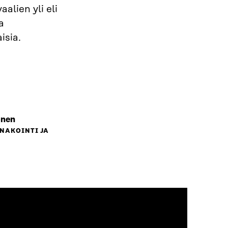
alien yli eli
a
isia.
onen
NNAKOINTI JA