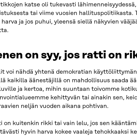
itikkojen katse oli tukevasti lähimenneisyydessä, 
stuksesta tai viime vuosien hallituspolitiikasta
 harva ja jos puhui, yleensä siellä näkyvien vää
ta.
nen on syy, jos ratti on ri
it voi nähdä yhtenä demokratian käyttöliittymänä
lä kaikilla äänestäjillä on mahdollisuus saada 
luville ja kertoa, mihin suuntaan toivomme koti
invointialueemme kehittyvän tai ainakin sen, kei
raavien neljän vuoden aikana pohtivan.
i on kuitenkin rikki tai vain lelu, jos sen käänt
ävästi hyvin harva kokee vaaleja tehokkaaksi kei