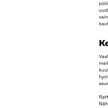
poli
uudi
vain
kaut
Ke
Vaal
meil
kuu
hyv
seu
Ratt
Näht