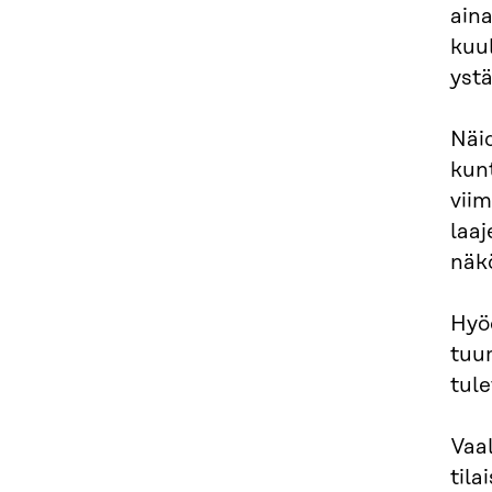
aina
kuul
ystä
Näid
kun
viim
laa
näk
Hyö
tuu
tul
Vaal
tila