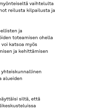
myönteiseltä vaihtelulta
t reilusta kilpailusta ja
llisten ja
öiden toteamisen ohella
– voi katsoa myös
misen ja kehittämisen
 yhteiskunnallinen
a alueiden
äyttäisi siltä, että
likeskusteluissa