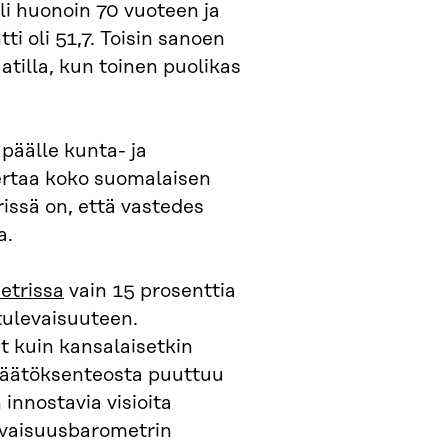
oli huonoin 70 vuoteen ja
ti oli 51,7. Toisin sanoen
tilla, kun toinen puolikas
 päälle kunta- ja
kertaa koko suomalaisen
issä on, että vastedes
a.
etrissa
vain 15 prosenttia
tulevaisuuteen.
t kuin kansalaisetkin
a päätöksenteosta puuttuu
 innostavia visioita
levaisuusbarometrin