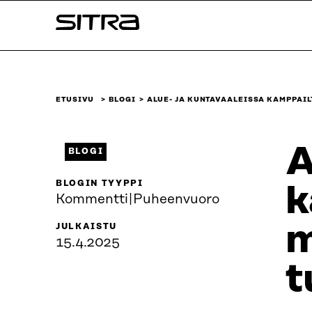
Siirry
Sitra
suoraan
sisältöön
↓
ETUSIVU
BLOGI
ALUE- JA KUNTAVAALEISSA KAMPPAI
A
BLOGI
BLOGIN TYYPPI
k
Kommentti|Puheenvuoro
m
JULKAISTU
15.4.2025
t