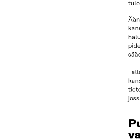
tulo
Ääne
kans
halu
pide
sääs
Täll
kans
tie
joss
P
va