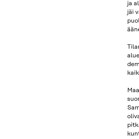
ja a
jäi 
puo
ääne
Tila
alue
demo
kaik
Maa
suom
Sama
oliv
pitk
kunt