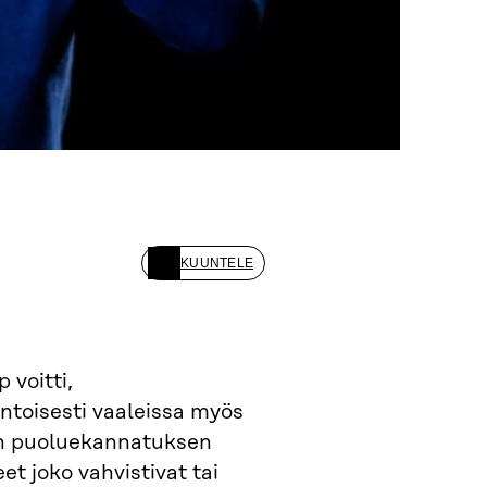
KUUNTELE
 voitti,
ntoisesti vaaleissa myös
äin puoluekannatuksen
t joko vahvistivat tai