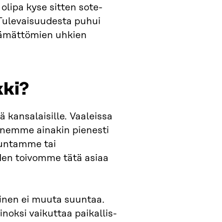
olipa kyse sitten sote-
. Tulevaisuudesta puhui
jäämättömien uhkien
kki?
 kansalaisille. Vaaleissa
äänemme ainakin pienesti
kuntamme tai
den toivomme tätä asiaa
äminen ei muuta suuntaa.
noksi vaikuttaa paikallis-