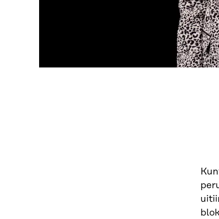
Kunt
per
uiti
blok