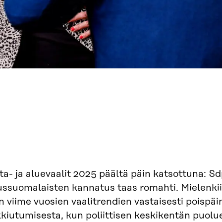
a- ja aluevaalit 2025 päältä päin katsottuna: Sdp
ussuomalaisten kannatus taas romahti. Mielenkii
in viime vuosien vaalitrendien vastaisesti poisp
kiutumisesta, kun poliittisen keskikentän puoluee