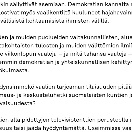
kin säilyttivät asemiaan. Demokratian kannalta 
ostivat myös vaalikentiltä kuuluneet hajahavainno
vällisistä kohtaamisista ihmisten välillä.
en ja muiden puolueiden valtakunnallisten, aluee
takohtaisten tulosten ja muiden välittömien ilmi
e viikonlopun vaaleja – ja mitä tahansa vaaleja 
jemmin demokratian ja yhteiskunnallisen kehitty
ökulmasta.
dynsimmekö vaalien tarjoaman tilaisuuden pitää
maus- ja keskusteluhetki suomalaisten kuntien j
evaisuudesta?
ien alla pidettyjen televisiotenttien perusteella n
isuus taisi jäädä hyödyntämättä. Useimmissa vaa