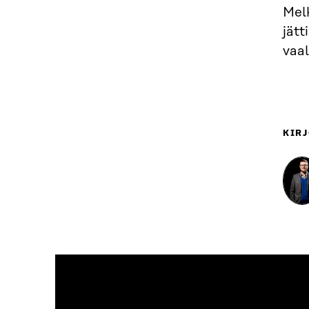
Melk
jätt
vaal
KIRJ