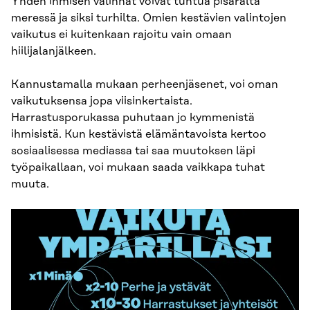
Yhden ihmisen valinnat voivat tuntua pisaralta
meressä ja siksi turhilta. Omien kestävien valintojen
vaikutus ei kuitenkaan rajoitu vain omaan
hiilijalanjälkeen.
Kannustamalla mukaan perheenjäsenet, voi oman
vaikutuksensa jopa viisinkertaista.
Harrastusporukassa puhutaan jo kymmenistä
ihmisistä. Kun kestävistä elämäntavoista kertoo
sosiaalisessa mediassa tai saa muutoksen läpi
työpaikallaan, voi mukaan saada vaikkapa tuhat
muuta.