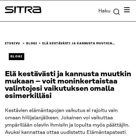
Siirry
Valik
Haku
suoraan
Sitra
sisältöön
↓
ETUSIVU
BLOGI
ELÄ KESTÄVÄSTI JA KANNUSTA MUUTKIN…
BLOGI
Elä kestävästi ja kannusta muutkin
mukaan – voit moninkertaistaa
valintojesi vaikutuksen omalla
esimerkilläsi
Kestävien elämäntapojen vaikutus ei rajoitu vain
omaan hiilijalanjälkeen. Jokainen voi vaikuttaa
ympärillään oleviin ihmisiin ja lopulta myös päättäjiin.
Avuksi kannattaa ottaa uudistettu Elämäntapatesti.