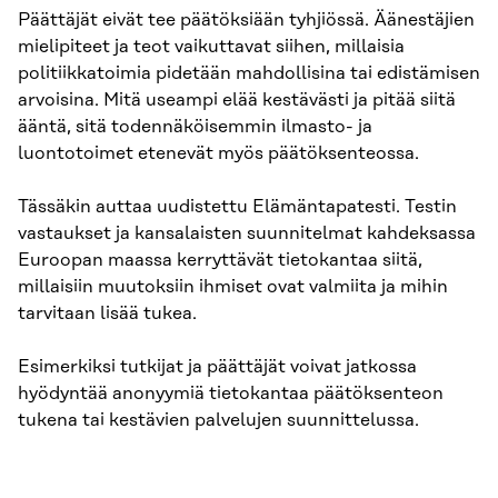
Päättäjät eivät tee päätöksiään tyhjiössä. Äänestäjien
mielipiteet ja teot vaikuttavat siihen, millaisia
politiikkatoimia pidetään mahdollisina tai edistämisen
arvoisina. Mitä useampi elää kestävästi ja pitää siitä
ääntä, sitä todennäköisemmin ilmasto- ja
luontotoimet etenevät myös päätöksenteossa.
Tässäkin auttaa uudistettu Elämäntapatesti. Testin
vastaukset ja kansalaisten suunnitelmat kahdeksassa
Euroopan maassa kerryttävät tietokantaa siitä,
millaisiin muutoksiin ihmiset ovat valmiita ja mihin
tarvitaan lisää tukea.
Esimerkiksi tutkijat ja päättäjät voivat jatkossa
hyödyntää anonyymiä tietokantaa päätöksenteon
tukena tai kestävien palvelujen suunnittelussa.