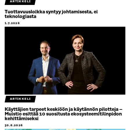
ARTIKKELI
Tuottavuusloikka syntyy johtamisesta, ei
teknologiasta
1.7.2026
ARTIKKELI
Käyttäjien tarpeet keskiöön ja käytännön pilotteja –
Muistio esittää 10 suositusta ekosysteemitilinpidon
kehittämiseksi
30.6.2026