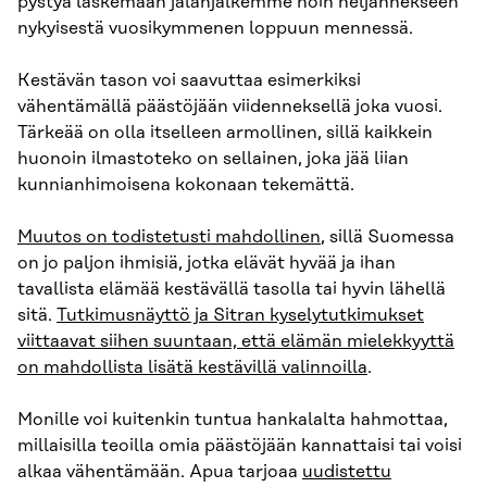
pystyä laskemaan jalanjälkemme noin neljännekseen
nykyisestä vuosikymmenen loppuun mennessä.
Kestävän tason voi saavuttaa esimerkiksi
vähentämällä päästöjään viidenneksellä joka vuosi.
Tärkeää on olla itselleen armollinen, sillä kaikkein
huonoin ilmastoteko on sellainen, joka jää liian
kunnianhimoisena kokonaan tekemättä.
Muutos on todistetusti mahdollinen
, sillä Suomessa
on jo paljon ihmisiä, jotka elävät hyvää ja ihan
tavallista elämää kestävällä tasolla tai hyvin lähellä
sitä.
Tutkimusnäyttö
ja Sitran kyselytutkimukset
viittaavat siihen suuntaan, että elämän mielekkyyttä
on mahdollista lisätä kestävillä valinnoilla
.
Monille voi kuitenkin tuntua hankalalta hahmottaa,
millaisilla teoilla omia päästöjään kannattaisi tai voisi
alkaa vähentämään. Apua tarjoaa
uudistettu