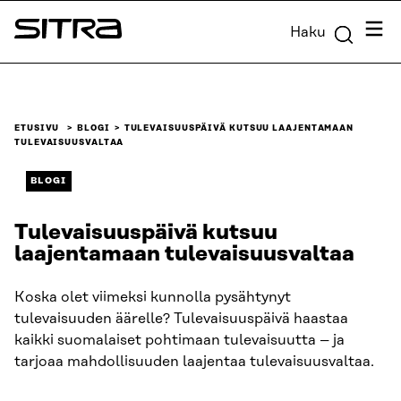
Siirry
Valik
Haku
suoraan
Sitra
sisältöön
↓
ETUSIVU
BLOGI
TULEVAISUUSPÄIVÄ KUTSUU LAAJENTAMAAN
TULEVAISUUSVALTAA
BLOGI
Tulevaisuuspäivä kutsuu
laajentamaan tulevaisuusvaltaa
Koska olet viimeksi kunnolla pysähtynyt
tulevaisuuden äärelle? Tulevaisuuspäivä haastaa
kaikki suomalaiset pohtimaan tulevaisuutta – ja
tarjoaa mahdollisuuden laajentaa tulevaisuusvaltaa.