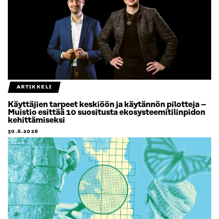
ARTIKKELI
Käyttäjien tarpeet keskiöön ja käytännön pilotteja –
Muistio esittää 10 suositusta ekosysteemitilinpidon
kehittämiseksi
30.6.2026