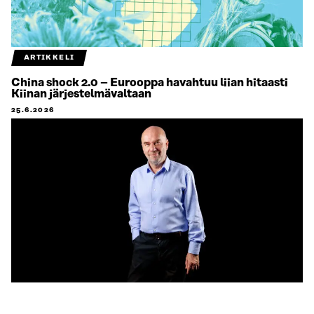
ARTIKKELI
China shock 2.0 – Eurooppa havahtuu liian hitaasti
Kiinan järjestelmävaltaan
25.6.2026