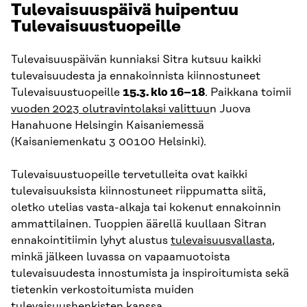
Tulevaisuuspäivä huipentuu
Tulevaisuustuopeille
Tulevaisuuspäivän kunniaksi Sitra kutsuu kaikki
tulevaisuudesta ja ennakoinnista kiinnostuneet
Tulevaisuustuopeille
15.3. klo 16–18
. Paikkana toimii
vuoden 2023 olutravintolaksi valittuu
n Juova
Hanahuone Helsingin Kaisaniemessä
(Kaisaniemenkatu 3 00100 Helsinki).
Tulevaisuustuopeille tervetulleita ovat kaikki
tulevaisuuksista kiinnostuneet riippumatta siitä,
oletko utelias vasta-alkaja tai kokenut ennakoinnin
ammattilainen. Tuoppien äärellä kuullaan Sitran
ennakointitiimin lyhyt alustus
tulevaisuusvallasta
,
minkä jälkeen luvassa on vapaamuotoista
tulevaisuudesta innostumista ja inspiroitumista sekä
tietenkin verkostoitumista muiden
tulevaisuushenkisten kanssa.