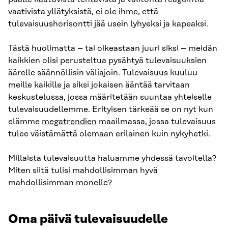
vaativista yllätyksistä, ei ole ihme, että
tulevaisuushorisontti jää usein lyhyeksi ja kapeaksi.
Tästä huolimatta – tai oikeastaan juuri siksi – meidän
kaikkien olisi perusteltua pysähtyä tulevaisuuksien
äärelle säännöllisin väliajoin. Tulevaisuus kuuluu
meille kaikille ja siksi jokaisen ääntää tarvitaan
keskustelussa, jossa määritetään suuntaa yhteiselle
tulevaisuudellemme. Erityisen tärkeää se on nyt kun
elämme
megatrendien
maailmassa, jossa tulevaisuus
tulee väistämättä olemaan erilainen kuin nykyhetki.
Millaista tulevaisuutta haluamme yhdessä tavoitella?
Miten siitä tulisi mahdollisimman hyvä
mahdollisimman monelle?
Oma päivä tulevaisuudelle