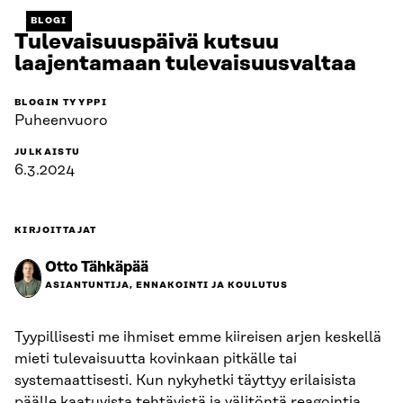
BLOGI
Tulevaisuuspäivä kutsuu
laajentamaan tulevaisuusvaltaa
BLOGIN TYYPPI
Puheenvuoro
JULKAISTU
6.3.2024
KIRJOITTAJAT
Otto Tähkäpää
ASIANTUNTIJA, ENNAKOINTI JA KOULUTUS
Tyypillisesti me ihmiset emme kiireisen arjen keskellä
mieti tulevaisuutta kovinkaan pitkälle tai
systemaattisesti. Kun nykyhetki täyttyy erilaisista
päälle kaatuvista tehtävistä ja välitöntä reagointia