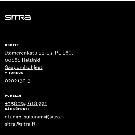
Sitra
OSOITE
Itämerenkatu 11-13, PL 160,
00181 Helsinki
Saapumisohjeet
Y-TUNNUS
0202132-3
PUHELIN
+358 294 618 991
SÄHKÖPOSTI
etunimi.sukunimi@sitra.fi
sitra@sitra.fi