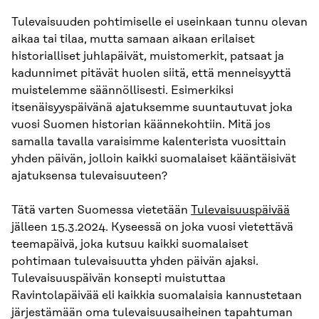
Tulevaisuuden pohtimiselle ei useinkaan tunnu olevan
aikaa tai tilaa, mutta samaan aikaan erilaiset
historialliset juhlapäivät, muistomerkit, patsaat ja
kadunnimet pitävät huolen siitä, että menneisyyttä
muistelemme säännöllisesti. Esimerkiksi
itsenäisyyspäivänä ajatuksemme suuntautuvat joka
vuosi Suomen historian käännekohtiin. Mitä jos
samalla tavalla varaisimme kalenterista vuosittain
yhden päivän, jolloin kaikki suomalaiset kääntäisivät
ajatuksensa tulevaisuuteen?
Tätä varten Suomessa vietetään
Tulevaisuuspäivää
jälleen 15.3.2024. Kyseessä on joka vuosi vietettävä
teemapäivä, joka kutsuu kaikki suomalaiset
pohtimaan tulevaisuutta yhden päivän ajaksi.
Tulevaisuuspäivän konsepti muistuttaa
Ravintolapäivää eli kaikkia suomalaisia kannustetaan
järjestämään oma tulevaisuusaiheinen tapahtuman