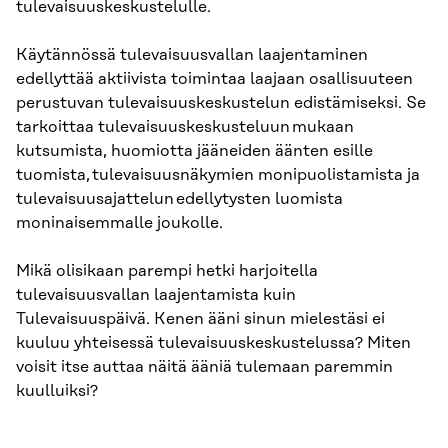
tulevaisuuskeskustelulle.
Käytännössä tulevaisuusvallan laajentaminen
edellyttää aktiivista toimintaa laajaan osallisuuteen
perustuvan tulevaisuuskeskustelun edistämiseksi. Se
tarkoittaa tulevaisuuskeskusteluun mukaan
kutsumista, huomiotta jääneiden äänten esille
tuomista, tulevaisuusnäkymien monipuolistamista ja
tulevaisuusajattelun edellytysten luomista
moninaisemmalle joukolle.
Mikä olisikaan parempi hetki harjoitella
tulevaisuusvallan laajentamista kuin
Tulevaisuuspäivä. Kenen ääni sinun mielestäsi ei
kuuluu yhteisessä tulevaisuuskeskustelussa? Miten
voisit itse auttaa näitä ääniä tulemaan paremmin
kuulluiksi?