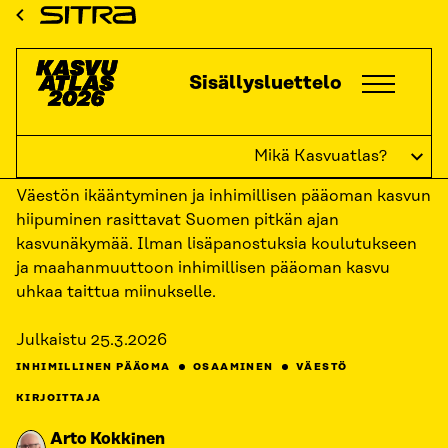
Siirry
ETUSIVU
KASVUATLAS
2026
KASVUKATSAUKSET: INHIMILLINEN
Sitra
PÄÄOMA
KASVATA KYKYJÄ JA TAITOJA
suoraan
sisältöön
Kasvuatlas
Sisällysluettelo
↓
TAKAISIN
Kasvata kykyjä ja taitoja
Mikä Kasvuatlas?
Väestön ikääntyminen ja inhimillisen pääoman kasvun
hiipuminen rasittavat Suomen pitkän ajan
kasvunäkymää. Ilman lisäpanostuksia koulutukseen
ja maahanmuuttoon inhimillisen pääoman kasvu
uhkaa taittua miinukselle.
Julkaistu
25.3.2026
INHIMILLINEN PÄÄOMA
OSAAMINEN
VÄESTÖ
KIRJOITTAJA
Arto Kokkinen