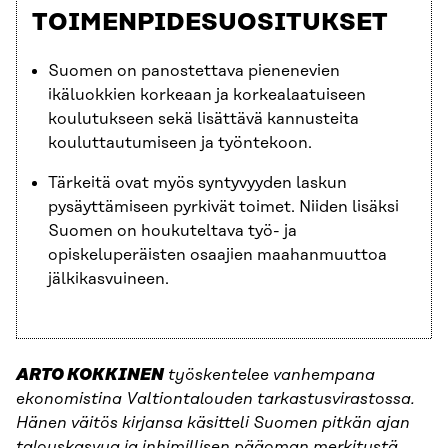
TOIMENPIDESUOSITUKSET
Suomen on panostettava pienenevien
ikäluokkien korkeaan ja korkealaatuiseen
koulutukseen sekä lisättävä kannusteita
kouluttautumiseen ja työntekoon.
Tärkeitä ovat myös syntyvyyden laskun
pysäyttämiseen pyrkivät toimet. Niiden lisäksi
Suomen on houkuteltava työ- ja
opiskeluperäisten osaajien maahanmuuttoa
jälkikasvuineen.
ARTO KOKKINEN
työskentelee vanhempana
ekonomistina Valtiontalouden tarkastusvirastossa.
Hänen väitös kirjansa käsitteli Suomen pitkän ajan
talouskasvua ja inhimillisen pääoman merkitystä.