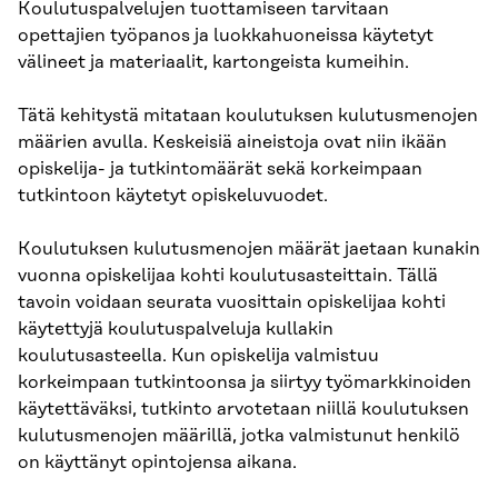
Koulutuspalvelujen tuottamiseen tarvitaan
opettajien työpanos ja luokkahuoneissa käytetyt
välineet ja materiaalit, kartongeista kumeihin.
Tätä kehitystä mitataan koulutuksen kulutusmenojen
määrien avulla. Keskeisiä aineistoja ovat niin ikään
opiskelija- ja tutkintomäärät sekä korkeimpaan
tutkintoon käytetyt opiskeluvuodet.
Koulutuksen kulutusmenojen määrät jaetaan kunakin
vuonna opiskelijaa kohti koulutusasteittain. Tällä
tavoin voidaan seurata vuosittain opiskelijaa kohti
käytettyjä koulutuspalveluja kullakin
koulutusasteella. Kun opiskelija valmistuu
korkeimpaan tutkintoonsa ja siirtyy työmarkkinoiden
käytettäväksi, tutkinto arvotetaan niillä koulutuksen
kulutusmenojen määrillä, jotka valmistunut henkilö
on käyttänyt opintojensa aikana.