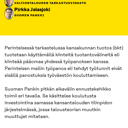
VALTIONTALOUDEN TARKASTUSVIRASTO
Pirkka Jalasjoki
SUOMEN PANKKI
Perinteisessä tarkastelussa kansakunnan tuotos (bkt)
tuotetaan käyttämällä kiinteitä tuotantovälineitä eli
kiinteää pääomaa yhdessä työpanoksen kanssa.
Perinteisen mallin työpanos eli tehdyt työtunnit eivät
sisällä panostuksia työväestön kouluttamiseen.
Suomen Pankin pitkän aikavälin ennustekehikko
toimii eri tavalla. Se käsittelee koulutusta
investointina samassa kansantalouden tilinpidon
järjestelmässä, jossa talousteorian muutkin
muuttujat mitataan.