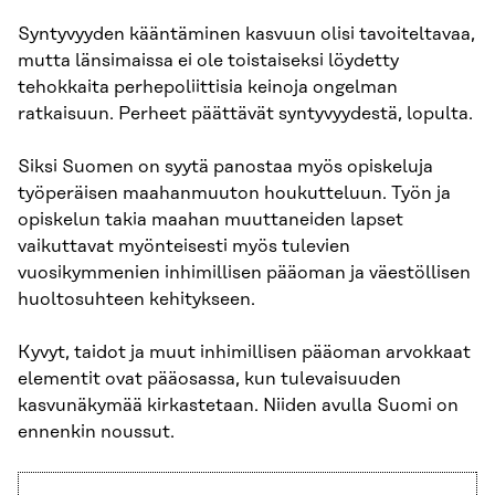
Syntyvyyden kääntäminen kasvuun olisi tavoiteltavaa,
mutta länsimaissa ei ole toistaiseksi löydetty
tehokkaita perhepoliittisia keinoja ongelman
ratkaisuun. Perheet päättävät syntyvyydestä, lopulta.
Siksi Suomen on syytä panostaa myös opiskeluja
työperäisen maahanmuuton houkutteluun. Työn ja
opiskelun takia maahan muuttaneiden lapset
vaikuttavat myönteisesti myös tulevien
vuosikymmenien inhimillisen pääoman ja väestöllisen
huoltosuhteen kehitykseen.
Kyvyt, taidot ja muut inhimillisen pääoman arvokkaat
elementit ovat pääosassa, kun tulevaisuuden
kasvunäkymää kirkastetaan. Niiden avulla Suomi on
ennenkin noussut.