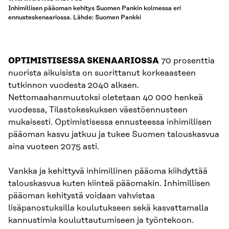
Inhimillisen pääoman kehitys Suomen Pankin kolmessa eri
ennusteskenaariossa. Lähde: Suomen Pankki
OPTIMISTISESSA SKENAARIOSSA
70 prosenttia
nuorista aikuisista on suorittanut korkeaasteen
tutkinnon vuodesta 2040 alkaen.
Nettomaahanmuutoksi oletetaan 40 000 henkeä
vuodessa, Tilastokeskuksen väestöennusteen
mukaisesti. Optimistisessa ennusteessa inhimillisen
pääoman kasvu jatkuu ja tukee Suomen talouskasvua
aina vuoteen 2075 asti.
Vankka ja kehittyvä inhimillinen pääoma kiihdyttää
talouskasvua kuten kiinteä pääomakin. Inhimillisen
pääoman kehitystä voidaan vahvistaa
lisäpanostuksilla koulutukseen sekä kasvattamalla
kannustimia kouluttautumiseen ja työntekoon.