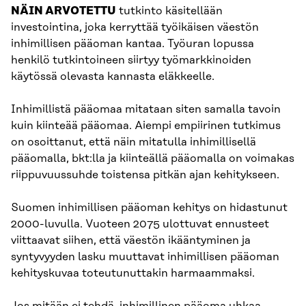
NÄIN ARVOTETTU
tutkinto käsitellään
investointina, joka kerryttää työikäisen väestön
inhimillisen pääoman kantaa. Työuran lopussa
henkilö tutkintoineen siirtyy työmarkkinoiden
käytössä olevasta kannasta eläkkeelle.
Inhimillistä pääomaa mitataan siten samalla tavoin
kuin kiinteää pääomaa. Aiempi empiirinen tutkimus
on osoittanut, että näin mitatulla inhimillisellä
pääomalla, bkt:lla ja kiinteällä pääomalla on voimakas
riippuvuussuhde toistensa pitkän ajan kehitykseen.
Suomen inhimillisen pääoman kehitys on hidastunut
2000-luvulla. Vuoteen 2075 ulottuvat ennusteet
viittaavat siihen, että väestön ikääntyminen ja
syntyvyyden lasku muuttavat inhimillisen pääoman
kehityskuvaa toteutunuttakin harmaammaksi.
Jos mitään ei tehdä, inhimillinen pääoma uhkaa