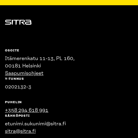
Sitra
OSOITE
Itämerenkatu 11-13, PL 160,
00181 Helsinki
Saapumisohjeet
Y-TUNNUS
0202132-3
PUHELIN
+358 294 618 991
SÄHKÖPOSTI
etunimi.sukunimi@sitra.fi
sitra@sitra.fi