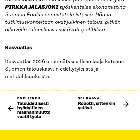
PIRKKA JALASJOKI
työskentelee ekonomistina
Suomen Pankin ennustetoimistossa. Hänen
tutkimuskohteitaan ovat julkinen talous, pitkän
aikavälin talouskasvu sekä rahapolitiikka.
Kasvuatlas
Kasvuatlas 2026 on ennätyksellisen laaja katsaus
Suomen talouskasvun edellytyksistä ja
mahdollisuuksista.
EDELLINEN
SEURAAVA
Taloudellisesti
Robotti, sittenkin
hyödyllinen
ystävä
maahanmuutto
vaatii työtä