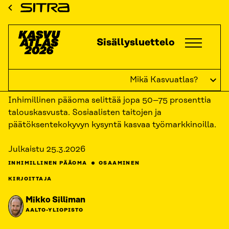
Siirry
ETUSIVU
KASVUATLAS
2026
KASVUKATSAUKSET: INHIMILLINEN
Sitra
PÄÄOMA
KORKEAMMAT TAIDOT EROTTUVAT
suoraan
sisältöön
Kasvuatlas
Sisällysluettelo
↓
TAKAISIN
Korkeammat taidot erottuvat
Mikä Kasvuatlas?
Inhimillinen pääoma selittää jopa 50–75 prosenttia
talouskasvusta. Sosiaalisten taitojen ja
päätöksentekokyvyn kysyntä kasvaa työmarkkinoilla.
Julkaistu
25.3.2026
INHIMILLINEN PÄÄOMA
OSAAMINEN
KIRJOITTAJA
Mikko Silliman
AALTO-YLIOPISTO