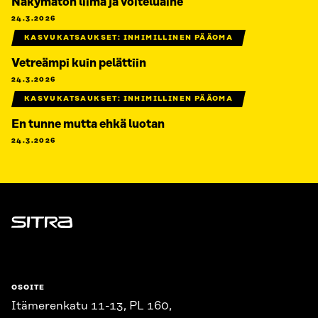
Näkymätön liima ja voiteluaine
24.3.2026
KASVUKATSAUKSET: INHIMILLINEN PÄÄOMA
Vetreämpi kuin pelättiin
24.3.2026
KASVUKATSAUKSET: INHIMILLINEN PÄÄOMA
En tunne mutta ehkä luotan
24.3.2026
Sitra
OSOITE
Itämerenkatu 11-13, PL 160,