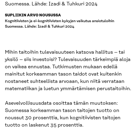
SUPLIIKIN ARVO NOUSUSSA
Kognitiivisten ja ei-kognitiivisten kykyjen vaikutus ansiotuloihin
Suomessa. Lähde: Izadi & Tuhkuri 2024
Mihin taitoihin tulevaisuuteen katsova hallitus – tai
yksilö – siis investoisi? Tulevaisuuden tärkeimpiä aloja
on vaikea ennustaa. Tutkimusten mukaan edellä
mainitut korkeamman tason taidot ovat kuitenkin
nostaneet suhteellista arvoaan, kun niitä verrataan
matematiikan ja luetun ymmärtämisen perustaitoihin.
Asevelvollisuusdata osoittaa tämän muutoksen:
Suomessa korkeamman tason taitojen tuotto on
noussut 30 prosenttia, kun kognitiivisten taitojen
tuotto on laskenut 35 prosenttia.