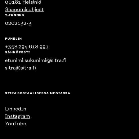
00181 Helsinki
Saapumisohjeet
Y-TUNNUS
0202132-3
PUHELIN
+358 294 618 991
SÄHKÖPOSTI
etunimi.sukunimi@sitra.fi
sitra@sitra.fi
SITRA SOSIAALISESSA MEDIASSA
LinkedIn
Instagram
YouTube