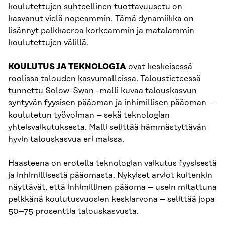
koulutettujen suhteellinen tuottavuusetu on
kasvanut vielä nopeammin. Tämä dynamiikka on
lisännyt palkkaeroa korkeammin ja matalammin
koulutettujen välillä.
KOULUTUS JA TEKNOLOGIA
ovat keskeisessä
roolissa talouden kasvumalleissa. Taloustieteessä
tunnettu Solow-Swan -malli kuvaa talouskasvun
syntyvän fyysisen pääoman ja inhimillisen pääoman –
koulutetun työvoiman – sekä teknologian
yhteisvaikutuksesta. Malli selittää hämmästyttävän
hyvin talouskasvua eri maissa.
Haasteena on erotella teknologian vaikutus fyysisestä
ja inhimillisestä pääomasta. Nykyiset arviot kuitenkin
näyttävät, että inhimillinen pääoma – usein mitattuna
pelkkänä koulutusvuosien keskiarvona – selittää jopa
50–75 prosenttia talouskasvusta.