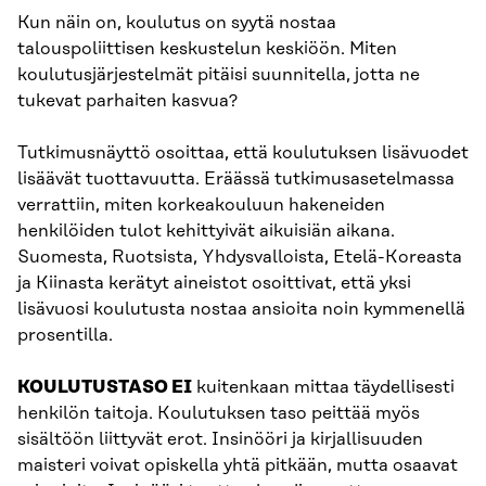
Kun näin on, koulutus on syytä nostaa
talouspoliittisen keskustelun keskiöön. Miten
koulutusjärjestelmät pitäisi suunnitella, jotta ne
tukevat parhaiten kasvua?
Tutkimusnäyttö osoittaa, että koulutuksen lisävuodet
lisäävät tuottavuutta. Eräässä tutkimusasetelmassa
verrattiin, miten korkeakouluun hakeneiden
henkilöiden tulot kehittyivät aikuisiän aikana.
Suomesta, Ruotsista, Yhdysvalloista, Etelä-Koreasta
ja Kiinasta kerätyt aineistot osoittivat, että yksi
lisävuosi koulutusta nostaa ansioita noin kymmenellä
prosentilla.
KOULUTUSTASO EI
kuitenkaan mittaa täydellisesti
henkilön taitoja. Koulutuksen taso peittää myös
sisältöön liittyvät erot. Insinööri ja kirjallisuuden
maisteri voivat opiskella yhtä pitkään, mutta osaavat