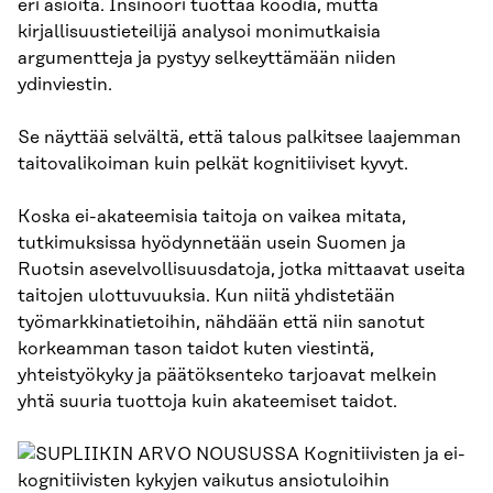
eri asioita. Insinööri tuottaa koodia, mutta
kirjallisuustieteilijä analysoi monimutkaisia
argumentteja ja pystyy selkeyttämään niiden
ydinviestin.
Se näyttää selvältä, että talous palkitsee laajemman
taitovalikoiman kuin pelkät kognitiiviset kyvyt.
Koska ei-akateemisia taitoja on vaikea mitata,
tutkimuksissa hyödynnetään usein Suomen ja
Ruotsin asevelvollisuusdatoja, jotka mittaavat useita
taitojen ulottuvuuksia. Kun niitä yhdistetään
työmarkkinatietoihin, nähdään että niin sanotut
korkeamman tason taidot kuten viestintä,
yhteistyökyky ja päätöksenteko tarjoavat melkein
yhtä suuria tuottoja kuin akateemiset taidot.