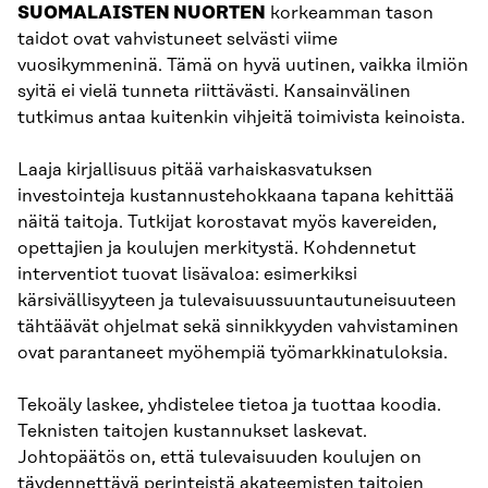
SUOMALAISTEN NUORTEN
korkeamman tason
taidot ovat vahvistuneet selvästi viime
vuosikymmeninä. Tämä on hyvä uutinen, vaikka ilmiön
syitä ei vielä tunneta riittävästi. Kansainvälinen
tutkimus antaa kuitenkin vihjeitä toimivista keinoista.
Laaja kirjallisuus pitää varhaiskasvatuksen
investointeja kustannustehokkaana tapana kehittää
näitä taitoja. Tutkijat korostavat myös kavereiden,
opettajien ja koulujen merkitystä. Kohdennetut
interventiot tuovat lisävaloa: esimerkiksi
kärsivällisyyteen ja tulevaisuussuuntautuneisuuteen
tähtäävät ohjelmat sekä sinnikkyyden vahvistaminen
ovat parantaneet myöhempiä työmarkkinatuloksia.
Tekoäly laskee, yhdistelee tietoa ja tuottaa koodia.
Teknisten taitojen kustannukset laskevat.
Johtopäätös on, että tulevaisuuden koulujen on
täydennettävä perinteistä akateemisten taitojen