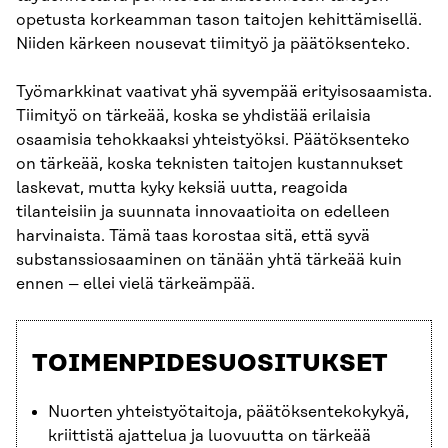
opetusta korkeamman tason taitojen kehittämisellä.
Niiden kärkeen nousevat tiimityö ja päätöksenteko.
Työmarkkinat vaativat yhä syvempää erityisosaamista.
Tiimityö on tärkeää, koska se yhdistää erilaisia
osaamisia tehokkaaksi yhteistyöksi. Päätöksenteko
on tärkeää, koska teknisten taitojen kustannukset
laskevat, mutta kyky keksiä uutta, reagoida
tilanteisiin ja suunnata innovaatioita on edelleen
harvinaista. Tämä taas korostaa sitä, että syvä
substanssiosaaminen on tänään yhtä tärkeää kuin
ennen – ellei vielä tärkeämpää.
TOIMENPIDESUOSITUKSET
Nuorten yhteistyötaitoja, päätöksentekokykyä,
kriittistä ajattelua ja luovuutta on tärkeää