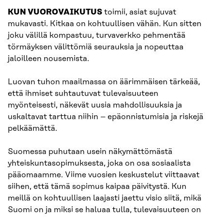
KUN VUOROVAIKUTUS
toimii, asiat sujuvat
mukavasti. Kitkaa on kohtuullisen vähän. Kun sitten
joku välillä kompastuu, turvaverkko pehmentää
törmäyksen välittömiä seurauksia ja nopeuttaa
jaloilleen nousemista.
Luovan tuhon maailmassa on äärimmäisen tärkeää,
että ihmiset suhtautuvat tulevaisuuteen
myönteisesti, näkevät uusia mahdollisuuksia ja
uskaltavat tarttua niihin – epäonnistumisia ja riskejä
pelkäämättä.
Suomessa puhutaan usein näkymättömästä
yhteiskuntasopimuksesta, joka on osa sosiaalista
pääomaamme. Viime vuosien keskustelut viittaavat
siihen, että tämä sopimus kaipaa päivitystä. Kun
meillä on kohtuullisen laajasti jaettu visio siitä, mikä
Suomi on ja miksi se haluaa tulla, tulevaisuuteen on