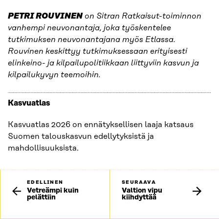
PETRI ROUVINEN
on Sitran Ratkaisut-toiminnon
vanhempi neuvonantaja, joka työskentelee
tutkimuksen neuvonantajana myös Etlassa.
Rouvinen keskittyy tutkimuksessaan erityisesti
elinkeino- ja kilpailupolitiikkaan liittyviin kasvun ja
kilpailukyvyn teemoihin.
Kasvuatlas
Kasvuatlas 2026 on ennätyksellisen laaja katsaus
Suomen talouskasvun edellytyksistä ja
mahdollisuuksista.
EDELLINEN
SEURAAVA
Vetreämpi kuin
Valtion vipu
pelättiin
kiihdyttää