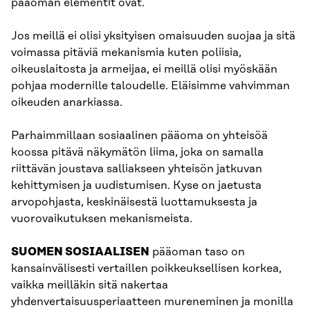
pääoman elementit ovat.
Jos meillä ei olisi yksityisen omaisuuden suojaa ja sitä
voimassa pitäviä mekanismia kuten poliisia,
oikeuslaitosta ja armeijaa, ei meillä olisi myöskään
pohjaa modernille taloudelle. Eläisimme vahvimman
oikeuden anarkiassa.
Parhaimmillaan sosiaalinen pääoma on yhteisöä
koossa pitävä näkymätön liima, joka on samalla
riittävän joustava salliakseen yhteisön jatkuvan
kehittymisen ja uudistumisen. Kyse on jaetusta
arvopohjasta, keskinäisestä luottamuksesta ja
vuorovaikutuksen mekanismeista.
SUOMEN SOSIAALISEN
pääoman taso on
kansainvälisesti vertaillen poikkeuksellisen korkea,
vaikka meilläkin sitä nakertaa
yhdenvertaisuusperiaatteen mureneminen ja monilla