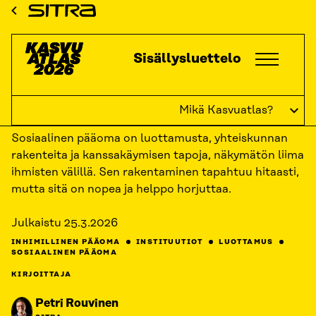
Siirry
ETUSIVU
KASVUATLAS
2026
KASVUKATSAUKSET: INHIMILLINEN
Sitra
PÄÄOMA
NÄKYMÄTÖN LIIMA JA VOITELUAINE
suoraan
sisältöön
Kasvuatlas
Sisällysluettelo
↓
TAKAISIN
Näkymätön liima ja voiteluaine
Mikä Kasvuatlas?
Sosiaalinen pääoma on luottamusta, yhteiskunnan
rakenteita ja kanssakäymisen tapoja, näkymätön liima
ihmisten välillä. Sen rakentaminen tapahtuu hitaasti,
mutta sitä on nopea ja helppo horjuttaa.
Julkaistu
25.3.2026
INHIMILLINEN PÄÄOMA
INSTITUUTIOT
LUOTTAMUS
SOSIAALINEN PÄÄOMA
KIRJOITTAJA
Petri Rouvinen