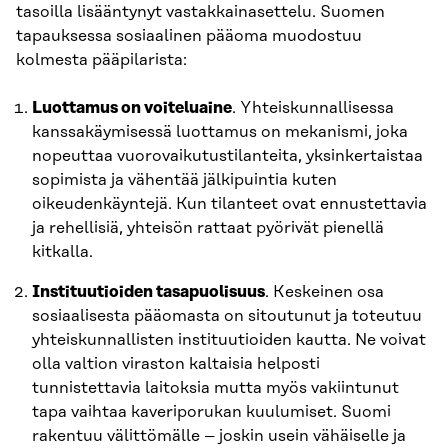
tasoilla lisääntynyt vastakkainasettelu. Suomen
tapauksessa sosiaalinen pääoma muodostuu
kolmesta pääpilarista:
Luottamus on voiteluaine
. Yhteiskunnallisessa
kanssakäymisessä luottamus on mekanismi, joka
nopeuttaa vuorovaikutustilanteita, yksinkertaistaa
sopimista ja vähentää jälkipuintia kuten
oikeudenkäyntejä. Kun tilanteet ovat ennustettavia
ja rehellisiä, yhteisön rattaat pyörivät pienellä
kitkalla.
Instituutioiden tasapuolisuus
. Keskeinen osa
sosiaalisesta pääomasta on sitoutunut ja toteutuu
yhteiskunnallisten instituutioiden kautta. Ne voivat
olla valtion viraston kaltaisia helposti
tunnistettavia laitoksia mutta myös vakiintunut
tapa vaihtaa kaveriporukan kuulumiset. Suomi
rakentuu välittömälle – joskin usein vähäiselle ja