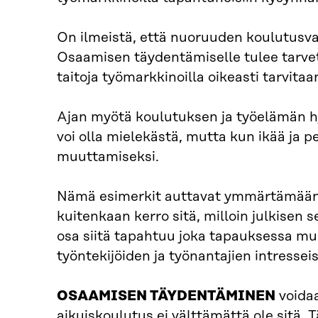
On ilmeistä, että nuoruuden koulutusva
Osaamisen täydentämiselle tulee tarvett
taitoja työmarkkinoilla oikeasti tarvitaa
Ajan myötä koulutuksen ja työelämän hy
voi olla mielekästä, mutta kun ikää ja 
muuttamiseksi.
Nämä esimerkit auttavat ymmärtämään, 
kuitenkaan kerro sitä, milloin julkisen s
osa siitä tapahtuu joka tapauksessa mu
työntekijöiden ja työnantajien intresseis
OSAAMISEN TÄYDENTÄMINEN
voidaa
aikuiskoulutus ei välttämättä ole sitä