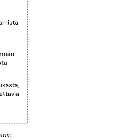
aamista
emmän
sta
ukasta,
ettavia
mmin