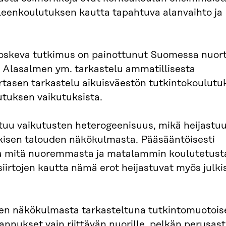
lleenkoulutuksen kautta tapahtuva alanvaihto ja
 koskeva tutkimus on painottunut Suomessa nuor
 Alasalmen ym. tarkastelu ammatillisesta
tasen tarkastelu aikuisväestön tutkintokoulutuk
uksen vaikutuksista.
tuu vaikutusten heterogeenisuus, mikä heijastu
kisen talouden näkökulmasta. Pääsääntöisesti
ia mitä nuoremmasta ja matalammin koulutetust
siirtojen kautta nämä erot heijastuvat myös julk
uden näkökulmasta tarkasteltuna tutkintomuotois
annukset vain riittävän nuorille, pelkän perusas