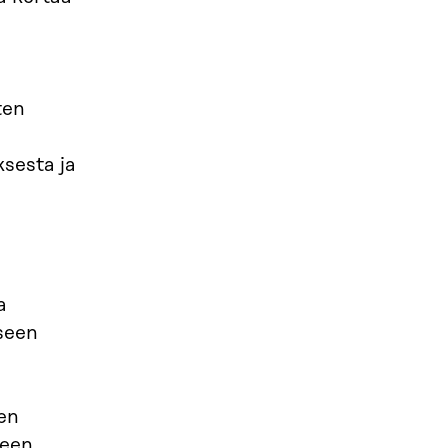
ten
sesta ja
u
a
iseen
en
teen