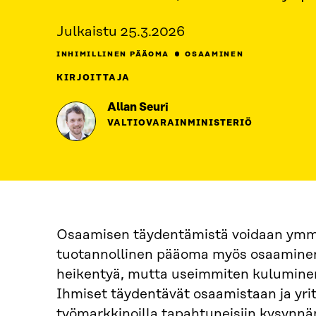
Julkaistu
25.3.2026
INHIMILLINEN PÄÄOMA
OSAAMINEN
KIRJOITTAJA
Allan Seuri
VALTIOVARAINMINISTERIÖ
Osaamisen täydentämistä voidaan ymmä
tuotannollinen pääoma myös osaaminen
heikentyä, mutta useimmiten kuluminen 
Ihmiset täydentävät osaamistaan ja yri
työmarkkinoilla tapahtuneisiin kysynnä