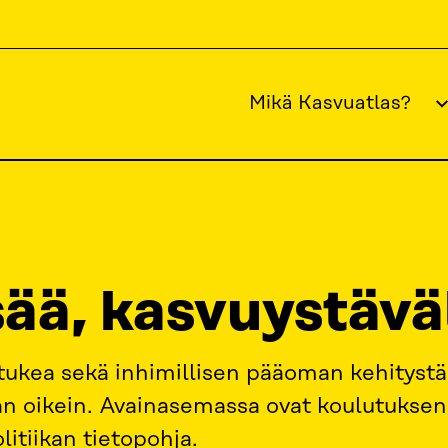
Mikä Kasvuatlas?
HIMILLINEN PÄÄOMA
OSAAMISTA LISÄÄ, KASVUYSTÄVÄLLISESTI
ää, kasvuystäväl
ukea sekä inhimillisen pääoman kehitystä
an oikein. Avainasemassa ovat koulutuksen
itiikan tietopohja.