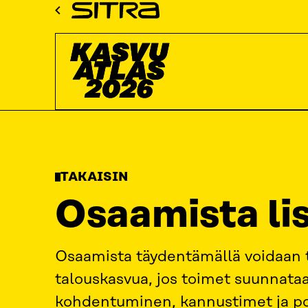
Siirry
Sitra
suoraan
Kasvuatlas
sisältöön
↓
ETUSIVU
KASVUATLAS
2026
KASVUKATSAUKSET: IN
TAKAISIN
Osaamista lis
Osaamista täydentämällä voidaan t
talouskasvua, jos toimet suunnata
kohdentuminen, kannustimet ja pol