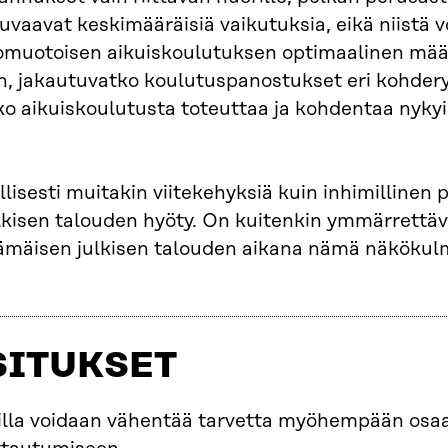
 kuvaavat keskimääräisiä vaikutuksia, eikä niistä 
omuotoisen aikuiskoulutuksen optimaalinen määr
n, jakautuvatko koulutuspanostukset eri kohder
iko aikuiskoulutusta toteuttaa ja kohdentaa nyky
lisesti muitakin viitekehyksiä kuin inhimillinen
ulkisen talouden hyöty. On kuitenkin ymmärrettäv
jäämäisen julkisen talouden aikana nämä näkökul
SITUKSET
oilla voidaan vähentää tarvetta myöhempään os