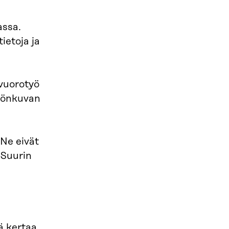
assa.
ietoja ja
 vuorotyö
työnkuvan
Ne eivät
 Suurin
ä kertaa