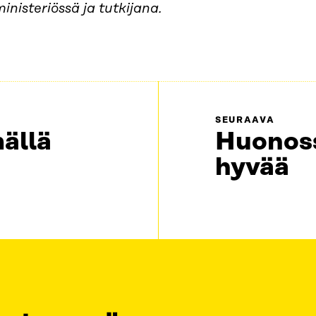
nisteriössä ja tutkijana.
SEURAAVA
ällä
Huonoss
hyvää