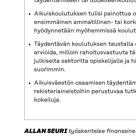
täydentämiseen tai uudelleenkoulu
Aikuiskoulutuksen tulisi painottu
ensimmäinen ammatillinen- tai kork
hyödynnetään myöhemmissä koulutu
Täydentävän koulutuksen taustalla 
arvioida, milloin rahoitusvastuuta t
julkiselta sektorilta opiskelijalle j
suorimmin.
Aikuisväestön osaamisen täydentämis
rekisteriaineistoihin perustuvaa tut
kokeiluja.
ALLAN SEURI
työskentelee finanssine