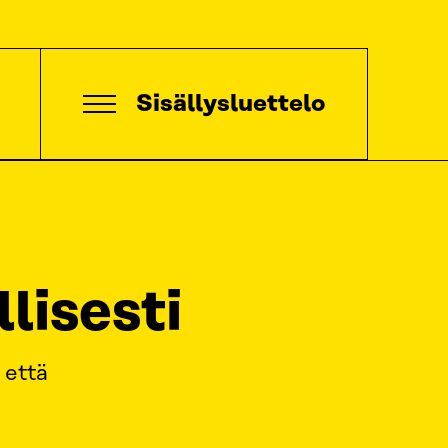
Sisällysluettelo
lisesti
 että