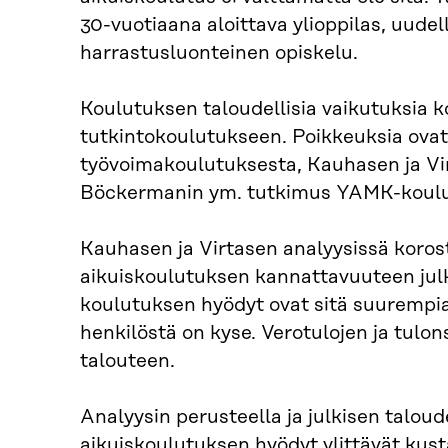
30-vuotiaana aloittava ylioppilas, uude
harrastusluonteinen opiskelu.
Koulutuksen taloudellisia vaikutuksia
tutkintokoulutukseen. Poikkeuksia ovat
työvoimakoulutuksesta, Kauhasen ja Vir
Böckermanin ym. tutkimus YAMK-koulut
Kauhasen ja Virtasen analyysissä koros
aikuiskoulutuksen kannattavuuteen jul
koulutuksen hyödyt ovat sitä suuremp
henkilöstä on kyse. Verotulojen ja tulon
talouteen.
Analyysin perusteella ja julkisen talo
aikuiskoulutuksen hyödyt ylittävät kust