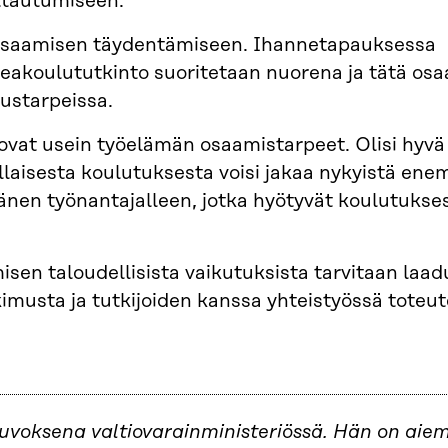
ttautumiseen.
a osaamisen täydentämiseen. Ihannetapauksessa
eakoulututkinto suoritetaan nuorena ja tätä os
starpeissa.
ovat usein työelämän osaamistarpeet. Olisi hyvä
ällaisesta koulutuksesta voisi jakaa nykyistä en
a hänen työnantajalleen, jotka hyötyvät koulutukse
en taloudellisista vaikutuksista tarvitaan laad
kimusta ja tutkijoiden kanssa yhteistyössä toteut
uvoksena valtiovarainministeriössä. Hän on aie