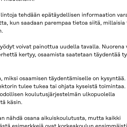
lintoja tehdään epätäydellisen informaation var
a, kun saadaan parempaa tietoa siitä, millaisia t
n.
ödyt voivat painottua uudella tavalla. Nuorena
perhettä kertyy, osaamista saatetaan täydentää 
miksi osaamisen täydentämiselle on kysyntää. 
ektorin tulee tukea tai ohjata kyseistä toimintaa.
odollisen koulutusjärjestelmän ulkopuolella
tä käsin.
n nähdä osana aikuiskoulutusta, mutta kaikki
. Tästä esimerkkejä ovat korkeakoulun ensimmäist