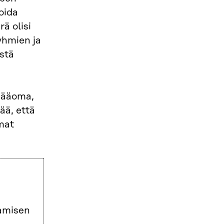
voida
ä olisi
yhmien ja
istä
 pääoma,
ää, että
mat
aamisen