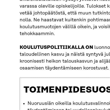
varassa oleville opiskelijoille. Tulokset
vetää johtopäätöstä, että muun tutkint
nolla. Ne haastavat kuitenkin pohtimaa
koulutusmuotojen välillä oikein, ja vois
tehokkaammin.
KOULUTUSPOLITIIKALLA ON
luonnol
taloudellinen kasvu ja näistä syntyvä j
kroonisesti heikon talouskasvun ja ali
osaamisen täydentämiseen korostuvat.
TOIMENPIDESUO
Nuoruusiän oikeilla koulutusvalinn