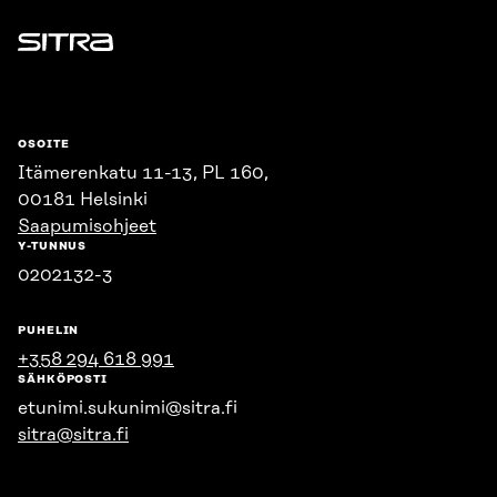
Sitra
OSOITE
Itämerenkatu 11-13, PL 160,
00181 Helsinki
Saapumisohjeet
Y-TUNNUS
0202132-3
PUHELIN
+358 294 618 991
SÄHKÖPOSTI
etunimi.sukunimi@sitra.fi
sitra@sitra.fi