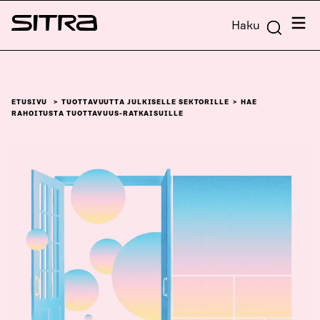
Siirry
Valik
Haku
suoraan
Sitra
sisältöön
↓
ETUSIVU
TUOTTAVUUTTA JULKISELLE SEKTORILLE
HAE
RAHOITUSTA TUOTTAVUUS-RATKAISUILLE