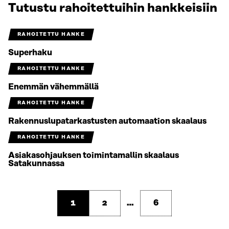
Tutustu rahoitettuihin hankkeisiin
RAHOITETTU HANKE
Superhaku
RAHOITETTU HANKE
Enemmän vähemmällä
RAHOITETTU HANKE
Rakennuslupatarkastusten automaation skaalaus
RAHOITETTU HANKE
Asiakasohjauksen toimintamallin skaalaus
Satakunnassa
1
2
…
6