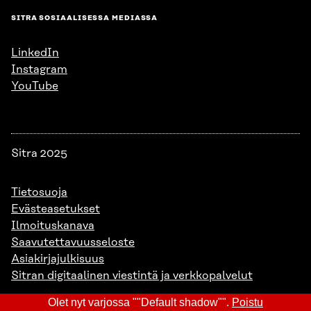
SITRA SOSIAALISESSA MEDIASSA
LinkedIn
Instagram
YouTube
Sitra 2025
Tietosuoja
Evästeasetukset
Ilmoituskanava
Saavutettavuusseloste
Asiakirjajulkisuus
Sitran digitaalinen viestintä ja verkkopalvelut
Olet nyt varjossa ""Default shadow"".
Poistu