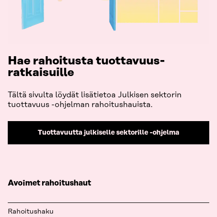
Hae rahoitusta tuottavuus-
ratkaisuille
Tältä sivulta löydät lisätietoa Julkisen sektorin
tuottavuus -ohjelman rahoitushauista.
Tuottavuutta julkiselle sektorille -ohjelma
Avoimet rahoitushaut
Rahoitushaku