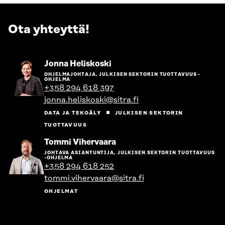
Ota yhteyttä!
Siirry
Jonna Heliskoski
henkilön
OHJELMAJOHTAJA, JULKISEN SEKTORIN TUOTTAVUUS -
sivulle
OHJELMA
+358 294 618 397
jonna.heliskoski@sitra.fi
DATA JA TEKOÄLY
JULKISEN SEKTORIN
TUOTTAVUUS
Siirry
Tommi Vihervaara
henkilön
JOHTAVA ASIANTUNTIJA, JULKISEN SEKTORIN TUOTTAVUUS
sivulle
-OHJELMA
+358 294 618 252
tommi.vihervaara@sitra.fi
OHJELMAT