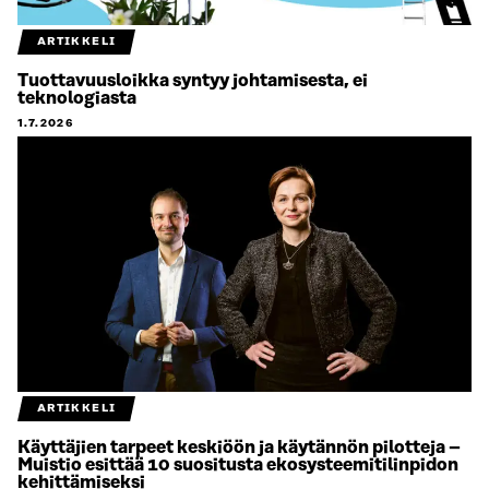
ARTIKKELI
Tuottavuusloikka syntyy johtamisesta, ei
teknologiasta
1.7.2026
ARTIKKELI
Käyttäjien tarpeet keskiöön ja käytännön pilotteja –
Muistio esittää 10 suositusta ekosysteemitilinpidon
kehittämiseksi