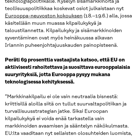
teknologiapolitiikalle. Kyselyn sisämarkkinoita ja
teollisuuspolitiikkaa koskevat osiot julkaistaan nyt
Eurooppa-neuvoston kokouksen
(18.–19.6.) alla, jossa
käsitellään muun muassa kilpailukykyä ja
taloustilannetta. Kilpailukyky ja sisämarkkinoiden
syventäminen ovat myös heinäkuussa alkavan
Irlannin puheenjohtajuuskauden painopisteenä.
Peräti 69 prosenttia vastaajista katsoo, että EU on
aktiivisesti rahoitettava ja suosittava eurooppalaisia
suuryrityksiä, jotta Eurooppa pysyy mukana
teknologisessa kehityksessä.
”Markkinakilpailu ei ole vain neutraalia bisnestä:
kriittisillä aloilla siitä on tullut suurvaltapolitiikan ja
turvallisuusstrategian jatke. Siksi Euroopan
kilpailukykyä ei voida enää tarkastella vain
markkinoiden avaamisen ja sääntelyn näkökulmasta.
EU:lta vaaditaan nyt sellaisten olosuhteiden luomista,