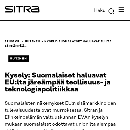
Siirry
Valik
Haku
suoraan
Sitra
sisältöön
↓
ETUSIVU
UUTINEN
KYSELY: SUOMALAISET HALUAVAT EU:LTA
JÄREÄMPÄÄ…
UUTINEN
Kysely: Suomalaiset haluavat
EU:lta järeämpää teollisuus- ja
teknologiapolitiikkaa
Suomalaisten näkemykset EU:n sisämarkkinoiden
tulevaisuudesta ovat murroksessa. Sitran ja
Elinkeinoelämän valtuuskunnan EVAn kyselyn
mukaan suomalaiset odottavat unionilta aiempaa