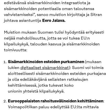
edistävänsä sisämarkkinoiden integraatiota ja
sisämarkkinoiden potentiaalia oman taloutensa
vahvistamiseksi”, sanoo muistion kirjoittaja ja Sitran
johtava asiantuntija
Eero Jalava.
Muistion mukaan Suomen tulisi hyödyntää erityisesti
neljää mahdollisuutta, jotta se voi tukea EU:n
kilpailukykyä, talouden kasvua ja sisämarkkinoiden
toimivuutta:
Sisämarkkinoiden esteiden purkaminen
(mukaan
lukien
digitaaliset sisämarkkinat
): Suomi voi toimia
aloitteellisesti sisämarkkinoiden esteiden purkajana
ja olla edelläkävijänä sellaisten ratkaisujen
kehittämisessä, jotka tukevat koko
unionin yhteistä kilpailukykyä.
Eurooppalaisten rahoitusvälineiden kehittäminen
:
Voimapolitiikan paluu edellyttää EU:lta mittavia