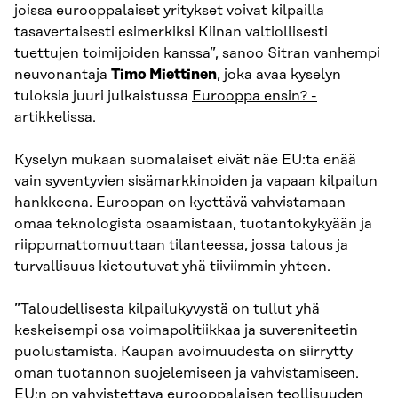
joissa eurooppalaiset yritykset voivat kilpailla
tasavertaisesti esimerkiksi Kiinan valtiollisesti
tuettujen toimijoiden kanssa”, sanoo Sitran vanhempi
neuvonantaja
Timo Miettinen
, joka avaa kyselyn
tuloksia juuri julkaistussa
Eurooppa ensin? -
artikkelissa
.
Kyselyn mukaan suomalaiset eivät näe EU:ta enää
vain syventyvien sisämarkkinoiden ja vapaan kilpailun
hankkeena. Euroopan on kyettävä vahvistamaan
omaa teknologista osaamistaan, tuotantokykyään ja
riippumattomuuttaan tilanteessa, jossa talous ja
turvallisuus kietoutuvat yhä tiiviimmin yhteen.
”Taloudellisesta kilpailukyvystä on tullut yhä
keskeisempi osa voimapolitiikkaa ja suvereniteetin
puolustamista. Kaupan avoimuudesta on siirrytty
oman tuotannon suojelemiseen ja vahvistamiseen.
EU:n on vahvistettava eurooppalaisen teollisuuden