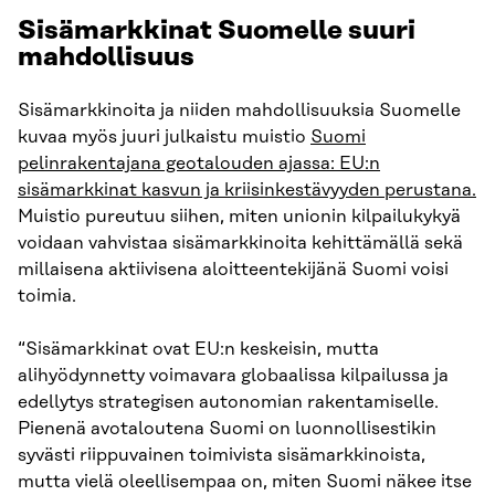
Sisämarkkinat Suomelle suuri
mahdollisuus
Sisämarkkinoita ja niiden mahdollisuuksia Suomelle
kuvaa myös juuri julkaistu muistio
Suomi
pelinrakentajana geotalouden ajassa: EU:n
sisämarkkinat kasvun ja kriisinkestävyyden perustana.
Muistio pureutuu siihen, miten unionin kilpailukykyä
voidaan vahvistaa sisämarkkinoita kehittämällä sekä
millaisena aktiivisena aloitteentekijänä Suomi voisi
toimia.
“Sisämarkkinat ovat EU:n keskeisin, mutta
alihyödynnetty voimavara globaalissa kilpailussa ja
edellytys strategisen autonomian rakentamiselle.
Pienenä avotaloutena Suomi on luonnollisestikin
syvästi riippuvainen toimivista sisämarkkinoista,
mutta vielä oleellisempaa on, miten Suomi näkee itse