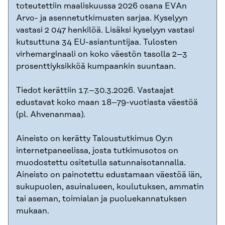
toteutettiin maaliskuussa 2026 osana EVAn
Arvo- ja asennetutkimusten sarjaa. Kyselyyn
vastasi 2 047 henkilöä. Lisäksi kyselyyn vastasi
kutsuttuna 34 EU-asiantuntijaa. Tulosten
virhemarginaali on koko väestön tasolla 2–3
prosenttiyksikköä kumpaankin suuntaan.
Tiedot kerättiin 17.–30.3.2026. Vastaajat
edustavat koko maan 18–79-vuotiasta väestöä
(pl. Ahvenanmaa).
Aineisto on kerätty Taloustutkimus Oy:n
internetpaneelissa, josta tutkimusotos on
muodostettu ositetulla satunnaisotannalla.
Aineisto on painotettu edustamaan väestöä iän,
sukupuolen, asuinalueen, koulutuksen, ammatin
tai aseman, toimialan ja puoluekannatuksen
mukaan.