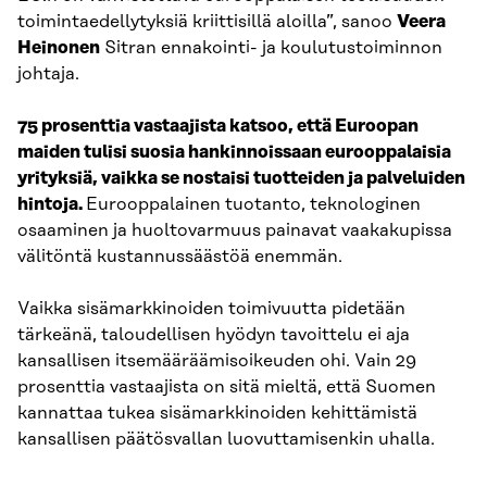
toimintaedellytyksiä kriittisillä aloilla”, sanoo
Veera
Heinonen
Sitran ennakointi- ja koulutustoiminnon
johtaja.
75 prosenttia vastaajista katsoo, että Euroopan
maiden tulisi suosia hankinnoissaan eurooppalaisia
yrityksiä, vaikka se nostaisi tuotteiden ja palveluiden
hintoja.
Eurooppalainen tuotanto, teknologinen
osaaminen ja huoltovarmuus painavat vaakakupissa
välitöntä kustannussäästöä enemmän.
Vaikka sisämarkkinoiden toimivuutta pidetään
tärkeänä, taloudellisen hyödyn tavoittelu ei aja
kansallisen itsemääräämisoikeuden ohi. Vain 29
prosenttia vastaajista on sitä mieltä, että Suomen
kannattaa tukea sisämarkkinoiden kehittämistä
kansallisen päätösvallan luovuttamisenkin uhalla.