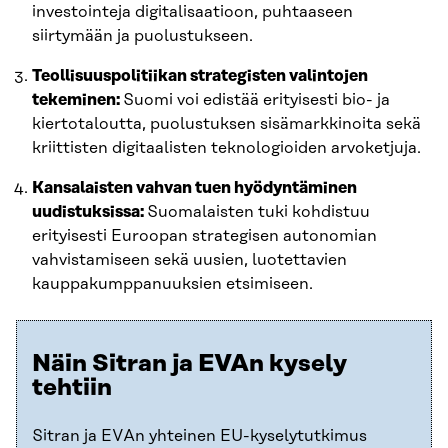
investointeja digitalisaatioon, puhtaaseen
siirtymään ja puolustukseen.
Teollisuuspolitiikan strategisten valintojen
tekeminen:
Suomi voi edistää erityisesti bio- ja
kiertotaloutta, puolustuksen sisämarkkinoita sekä
kriittisten digitaalisten teknologioiden arvoketjuja.
Kansalaisten vahvan tuen hyödyntäminen
uudistuksissa:
Suomalaisten tuki kohdistuu
erityisesti Euroopan strategisen autonomian
vahvistamiseen sekä uusien, luotettavien
kauppakumppanuuksien etsimiseen.
Näin Sitran ja EVAn kysely
tehtiin
Sitran ja EVAn yhteinen EU-kyselytutkimus