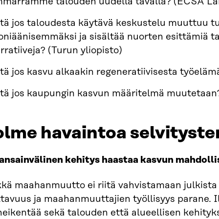
märrämme talouden uudella tavalla? (ECSA La
tä jos taloudesta käytävä keskustelu muuttuu t
niäänisemmäksi ja sisältää nuorten esittämiä t
rratiiveja? (Turun yliopisto)
tä jos kasvu alkaakin regeneratiivisesta työelä
tä jos kaupungin kasvun määritelmä muutetaan
lme havaintoa selvityste
Kansainvälinen kehitys haastaa kasvun mahdolli
kä maahanmuutto ei riitä vahvistamaan julkista t
ttavuus ja maahanmuuttajien työllisyys parane. 
heikentää sekä talouden että alueellisen kehityk