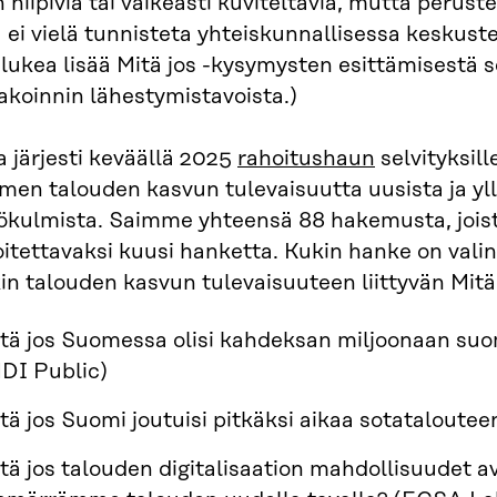
n hiipiviä tai vaikeasti kuviteltavia, mutta perust
a ei vielä tunnisteta yhteiskunnallisessa keskuste
 lukea lisää Mitä jos -kysymysten esittämisestä
akoinnin lähestymistavoista.)
a järjesti keväällä 2025
rahoitushaun
selvityksill
en talouden kasvun tulevaisuutta uusista ja yll
ökulmista. Saimme yhteensä 88 hakemusta, jois
oitettavaksi kuusi hanketta. Kukin hanke on val
in talouden kasvun tulevaisuuteen liittyvän Mit
tä jos Suomessa olisi kahdeksan miljoonaan su
DI Public)
tä jos Suomi joutuisi pitkäksi aikaa sotataloutee
tä jos talouden digitalisaation mahdollisuudet a