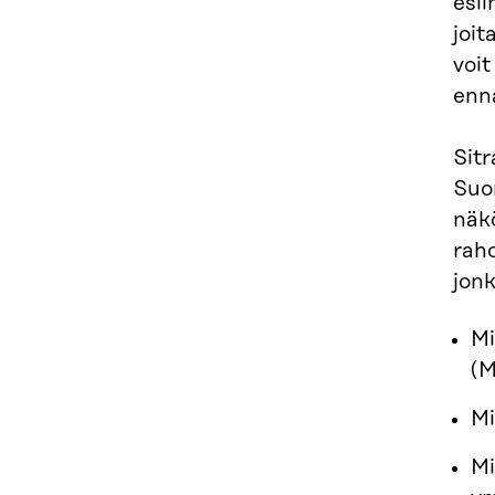
esii
joit
voit
enn
Sitr
Suom
näk
rah
jonk
Mi
(M
Mi
Mi