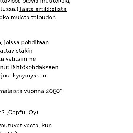
eltavissa olevia muutoksia,
lussa.(
Tästä artikkelista
 sekä muista talouden
e, joissa pohditaan
ättävistäkin
ta valitsimme
innut lähtökohdakseen
ä jos -kysymyksen:
omalaista vuonna 2050?
n? (Capful Oy)
vautuvat vasta, kun