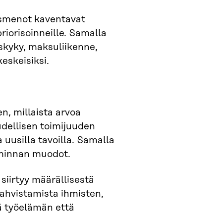
usmenot kaventavat
riorisoinneille. Samalla
uskyky, maksuliikenne,
eskeisiksi.
en, millaista arvoa
udellisen toimijuuden
a uusilla tavoilla. Samalla
iminnan muodot.
siirtyy määrällisestä
vahvistamista ihmisten,
ä työelämän että