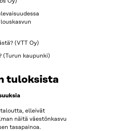
bs Oy)
ulevaisuudessa
alouskasvun
mästä? (VTT Oy)
? (Turun kaupunki)
n tuloksista
suuksia
aloutta, elleivät
Ilman näitä väestönkasvu
sen tasapainoa.