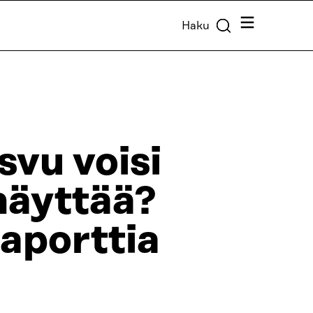
Valikko
Haku
svu voisi
näyttää?
raporttia