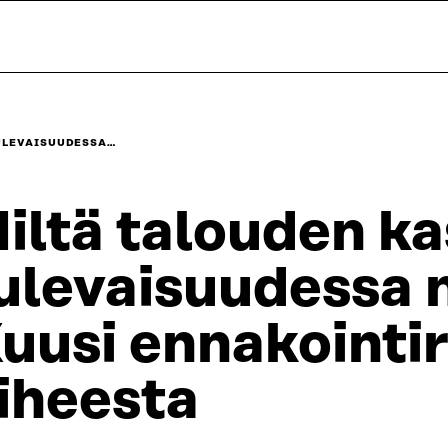
TULEVAISUUDESSA…
iltä talouden ka
ulevaisuudessa 
uusi ennakointi
iheesta