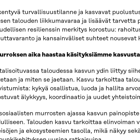
kentyvä turvallisuustilanne ja kasvavat puolust
isen talouden liikkumavaraa ja lisäävät tarvetta p
udellisen resilienssin merkitys korostuu: rahoit
uttavaranto ja kansainväliset suhteet nousevat k
Murroksen aika haastaa käsityksiämme kasvusta
talisoituvassa taloudessa kasvun ydin liittyy siih
etaan ja miten se jaetaan. Kasvu tarkoittaa talo
istumista: kykyä osallistua, luoda ja hallita arvo
ostuvat älykkyys, koordinaatio ja uudet yhteisto
osiaalisten murrosten ajassa kasvun painopiste 
ulliseen. Talouden kasvu tarkoittaa elinvoiman 
isöjen ja ekosysteemien tasolla, mikä näkyy sek
punkikehityksen uusina ratkaisuina.