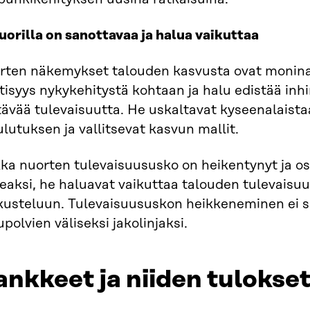
uorilla on sanottavaa ja halua vaikuttaa
rten näkemykset talouden kasvusta ovat moninai
ttisyys nykykehitystä kohtaan ja halu edistää inhim
tävää tulevaisuutta. He uskaltavat kyseenalaist
ulutuksen ja vallitsevat kasvun mallit.
kka nuorten tulevaisuususko on heikentynyt ja o
keaksi, he haluavat vaikuttaa talouden tulevaisu
kusteluun. Tulevaisuususkon heikkeneminen ei 
polvien väliseksi jakolinjaksi.
nkkeet ja niiden tulokse