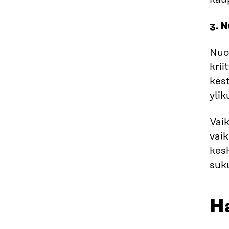
3. N
Nuo
krii
kes
ylik
Vai
vai
kes
suku
Ha