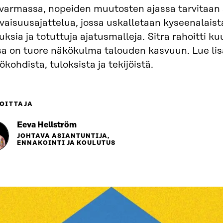
varmassa, nopeiden muutosten ajassa tarvitaan s
vaisuusajattelua, jossa uskalletaan kyseenalaista
uksia ja totuttuja ajatusmalleja. Sitra rahoitti kuu
sa on tuore näkökulma talouden kasvuun. Lue lis
ökohdista, tuloksista ja tekijöistä.
OITTAJA
Eeva Hellström
JOHTAVA ASIANTUNTIJA,
ENNAKOINTI JA KOULUTUS