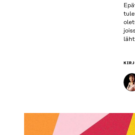
Epä
tule
olet
jois
läht
KIRJ