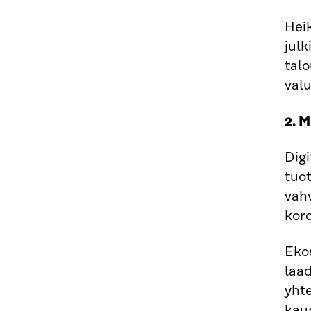
Hei
julk
talo
valu
2. 
Digi
tuot
vahv
kor
Ekos
laad
yhte
kau