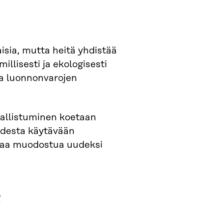
sia, mutta heitä yhdistää
illisesti ja ekologisesti
aa luonnonvarojen
sallistuminen koetaan
udesta käytävään
saa muodostua uudeksi
t