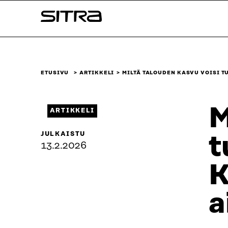
Siirry
Sitra
suoraan
sisältöön
↓
ETUSIVU
ARTIKKELI
MILTÄ TALOUDEN KASVU VOISI 
M
ARTIKKELI
JULKAISTU
t
13.2.2026
K
a