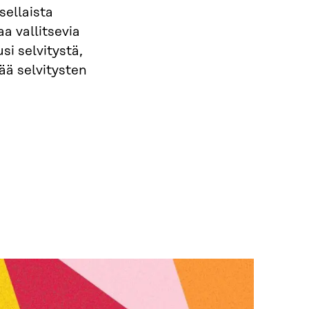
ellaista
a vallitsevia
si selvitystä,
ää selvitysten