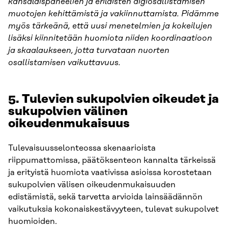
kansalaispaneelien ja erilaisten digiosallistamisen
muotojen kehittämistä ja vakiinnuttamista. Pidämme
myös tärkeänä, että uusi menetelmien ja kokeilujen
lisäksi kiinnitetään huomiota niiden koordinaatioon
ja skaalaukseen, jotta turvataan nuorten
osallistamisen vaikuttavuus.
5.
Tulevien sukupolvien oikeudet ja
sukupolvien välinen
oikeudenmukaisuus
Tulevaisuusselonteossa skenaarioista
riippumattomissa, päätöksenteon kannalta tärkeissä
ja erityistä huomiota vaativissa asioissa korostetaan
sukupolvien välisen oikeudenmukaisuuden
edistämistä, sekä tarvetta arvioida lainsäädännön
vaikutuksia kokonaiskestävyyteen, tulevat sukupolvet
huomioiden.