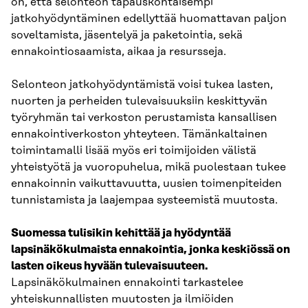
on, että selonteon tapauskohtaisempi
jatkohyödyntäminen edellyttää huomattavan paljon
soveltamista, jäsentelyä ja paketointia, sekä
ennakointiosaamista, aikaa ja resursseja.
Selonteon jatkohyödyntämistä voisi tukea lasten,
nuorten ja perheiden tulevaisuuksiin keskittyvän
työryhmän tai verkoston perustamista kansallisen
ennakointiverkoston yhteyteen. Tämänkaltainen
toimintamalli lisää myös eri toimijoiden välistä
yhteistyötä ja vuoropuhelua, mikä puolestaan tukee
ennakoinnin vaikuttavuutta, uusien toimenpiteiden
tunnistamista ja laajempaa systeemistä muutosta.
Suomessa tulisikin kehittää ja hyödyntää
lapsinäkökulmaista ennakointia, jonka keskiössä on
lasten oikeus hyvään tulevaisuuteen.
Lapsinäkökulmainen ennakointi tarkastelee
yhteiskunnallisten muutosten ja ilmiöiden