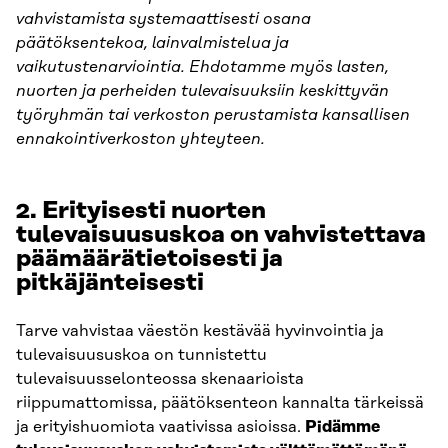
vahvistamista systemaattisesti osana
päätöksentekoa, lainvalmistelua ja
vaikutustenarviointia. Ehdotamme myös lasten,
nuorten ja perheiden tulevaisuuksiin keskittyvän
työryhmän tai verkoston perustamista kansallisen
ennakointiverkoston yhteyteen.
2.
Erityisesti nuorten
tulevaisuususkoa on vahvistettava
päämäärätietoisesti ja
pitkäjänteisesti
Tarve vahvistaa väestön kestävää hyvinvointia ja
tulevaisuususkoa on tunnistettu
tulevaisuusselonteossa skenaarioista
riippumattomissa, päätöksenteon kannalta tärkeissä
ja erityishuomiota vaativissa asioissa.
Pidämme