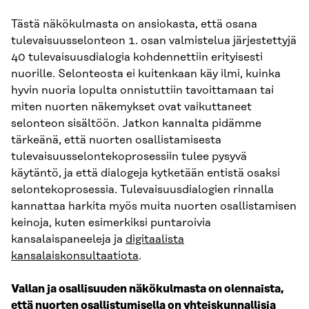
Tästä näkökulmasta on ansiokasta, että osana
tulevaisuusselonteon 1. osan valmistelua järjestettyjä
40 tulevaisuusdialogia kohdennettiin erityisesti
nuorille. Selonteosta ei kuitenkaan käy ilmi, kuinka
hyvin nuoria lopulta onnistuttiin tavoittamaan tai
miten nuorten näkemykset ovat vaikuttaneet
selonteon sisältöön. Jatkon kannalta pidämme
tärkeänä, että nuorten osallistamisesta
tulevaisuusselontekoprosessiin tulee pysyvä
käytäntö, ja että dialogeja kytketään entistä osaksi
selontekoprosessia. Tulevaisuusdialogien rinnalla
kannattaa harkita myös muita nuorten osallistamisen
keinoja, kuten esimerkiksi puntaroivia
kansalaispaneeleja ja
digitaalista
kansalaiskonsultaatiota
.
Vallan ja osallisuuden näkökulmasta on olennaista,
että nuorten osallistumisella on yhteiskunnallisia