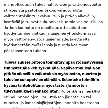
mahdollisuuden tukea hallituksen ja valtioneuvoston
strategista päätöksentekoa, varautumista
vaihtoehtoisiin tulevaisuuksiin ja pitkän aikavälin,
kestävää ja tulevat sukupolvet huomioivaa politiikkaa.
Jatkon kannalta on oleellista, että selonteon
hyödyntäminen jatkuu ja laajenee yhteiskunnassa
myös valtioneuvostoa laajemmalle, ja että sitä
hyödynnetään myös lapsia ja nuoria koskevan
päätöksenteon tukena.
Tulevaisuusselonteon toimintaympäristöanalyysissä
tunnistetuilla kehityskuluilla ja epävarmuuksilla on
pitkän aikavälin vaikutuksia myös lasten, nuorten ja
tulevien sukupolvien elämään. Selonteko toimiikin
hyvänä lähtökohtana myös lasten ja nuorten
tulevaisuuksien ennakointiin.
Kuitenkin esimerkiksi
eri hallinnonalojen, koulutuksen järjestäjien tai
nuoriso- ja kansalaisjärjestöjen kannalta haasteena