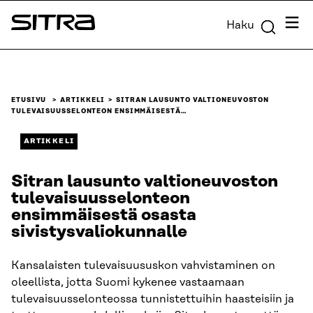
Siirry
Valik
Haku
suoraan
Sitra
sisältöön
↓
ETUSIVU
ARTIKKELI
SITRAN LAUSUNTO VALTIONEUVOSTON
TULEVAISUUSSELONTEON ENSIMMÄISESTÄ…
ARTIKKELI
Sitran lausunto valtioneuvoston
tulevaisuusselonteon
ensimmäisestä osasta
sivistysvaliokunnalle
Kansalaisten tulevaisuususkon vahvistaminen on
oleellista, jotta Suomi kykenee vastaamaan
tulevaisuusselonteossa tunnistettuihin haasteisiin ja