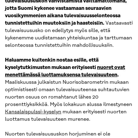
tulevaisuususkon vahvistamista välttämättömänä,
jotta Suomi kykenee vastaamaan seuraavien
vuosikymmenien aikana tulevaisuusselonteossa
tunnistettuihin muutoksiin ja haasteisiin.
Vastaavasti
tulevaisuususko on edellytys myös sille, että
kykenemme uudistamaan yhteiskuntaa ja tarttumaan
selonteossa tunnistettuihin mahdollisuuksiin.
Haluamme kuitenkin nostaa esille, että
kyselytutkimusten mukaan erityisesti
nuoret ovat
menettämässä luottamuksensa tulevaisuuteen
.
Maaliskuussa julkaistun Nuorisobarometrin mukaan
optimistisesti omaan tulevaisuuteensa suhtautuvien
nuorten osuus on romahtanut lähes 20
prosenttiyksikköä. Myös lokakuun alussa ilmestyneen
Kansalaispulssi-kyselyn
mukaan erityisesti nuorten
luottamus tulevaisuuteen murenee.
Nuorten tulevaisuususkon horjuminen ei ole