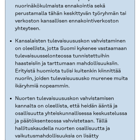
nuorinäkökulmaista ennakointia sekä
perustamalla tähän keskittyvän työryhmän tai
verkoston kansallisen ennakointiverkoston
yhteyteen.
Kansalaisten tulevaisuususkon vahvistaminen
on oleellista, jotta Suomi kykenee vastaamaan
tulevaisuusselonteossa tunnistettuihin
haasteisiin ja tarttumaan mahdollisuuksiin.
Erityistä huomiota tulisi kuitenkin kiinnittää
nuoriin, joiden tulevaisuususko murenee muita
ikäryhmiä nopeammin.
Nuorten tulevaisuususkon vahvistamisen
kannalta on oleellista, että heidän ääntä ja
osallisuutta yhteiskunnallisessa keskustelussa
ja päätöksenteossa vahvistetaan. Tällä
hallituskaudella nuorten osallisuutta ja
vaikutusmahdollisuuksia on lisätty