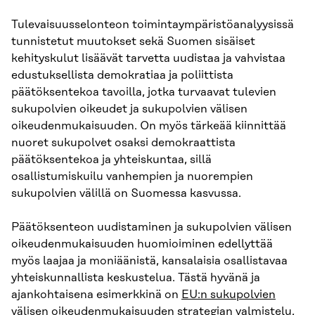
Tulevaisuusselonteon toimintaympäristöanalyysissä
tunnistetut muutokset sekä Suomen sisäiset
kehityskulut lisäävät tarvetta uudistaa ja vahvistaa
edustuksellista demokratiaa ja poliittista
päätöksentekoa tavoilla, jotka turvaavat tulevien
sukupolvien oikeudet ja sukupolvien välisen
oikeudenmukaisuuden. On myös tärkeää kiinnittää
nuoret sukupolvet osaksi demokraattista
päätöksentekoa ja yhteiskuntaa, sillä
osallistumiskuilu vanhempien ja nuorempien
sukupolvien välillä on Suomessa kasvussa.
Päätöksenteon uudistaminen ja sukupolvien välisen
oikeudenmukaisuuden huomioiminen edellyttää
myös laajaa ja moniäänistä, kansalaisia osallistavaa
yhteiskunnallista keskustelua. Tästä hyvänä ja
ajankohtaisena esimerkkinä on
EU:n sukupolvien
välisen oikeudenmukaisuuden strategian
valmistelu,