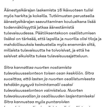
Äänestysikärajan laskemista 16 ikävuoteen tulisi
myös harkita ja kokeilla. Tutkimusten perusteella
äänestysikärajan saavuttaminen kouluaikana lisää
todennäköisyyttä jatkaa äänestämistä
tulevaisuudessa. Päätöksentekoon osallistumisen
lisäksi on tärkeää, että lapsilla ja nuorilla olisi tiloja ja
mahdollisuuksia keskustella myös enemmän siitä,
millaista tulevaisuutta he toivoisivat, ja että he
saisivat aikuisilta tukea tulevaisuusajatteluun.
Sitra kannattaa nuorten nostamista
tulevaisuusselonteon toisen osan keskiöön. Sitra
suosittaa, että lasten ja nuorten osallistumisesta
tehdään pysyvä toimintamalli osaksi
tulevaisuusselonteon valmistelua. Nuorten
tulevaisuusvallan ja osallisuuden laajentamiseksi
Sitra kannustaa myös
puntaroivien