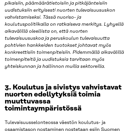
pikaisiin, päämäärätietoisiin ja pitkäjänteisiin
uudistuksiin erityisesti nuorten tulevaisuususkon
vahvistamiseksi. Tässä nuoriso- ja
koulutuspolitiikalla on ratkaiseva merkitys. Lyhyellä
aikavälillä oleellista on, että nuorten
tulevaisuususkoa ja peruskoulun tulevaisuutta
pohtivien hankkeiden tuotokset johtavat myös
konkreettisiin toimenpiteisiin. Pidemmällä aikavälillä
toimenpiteitä ja uudistuksia tarvitaan myös
yhteiskunnan ja hallinnon muilla sektoreilla.
3.
Koulutus ja sivistys vahvistavat
nuorten edellytyksiä toimia
muuttuvassa
toimintaympäristössä
Tulevaisuusselonteossa väestön koulutus- ja
osaamistason nostaminen nostetaan esiin Suomen