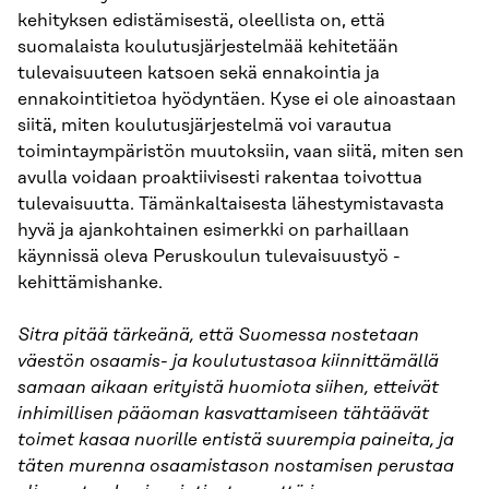
kehityksen edistämisestä, oleellista on, että
suomalaista koulutusjärjestelmää kehitetään
tulevaisuuteen katsoen sekä ennakointia ja
ennakointitietoa hyödyntäen. Kyse ei ole ainoastaan
siitä, miten koulutusjärjestelmä voi varautua
toimintaympäristön muutoksiin, vaan siitä, miten sen
avulla voidaan proaktiivisesti rakentaa toivottua
tulevaisuutta. Tämänkaltaisesta lähestymistavasta
hyvä ja ajankohtainen esimerkki on parhaillaan
käynnissä oleva Peruskoulun tulevaisuustyö -
kehittämishanke.
Sitra pitää tärkeänä, että Suomessa nostetaan
väestön osaamis- ja koulutustasoa kiinnittämällä
samaan aikaan erityistä huomiota siihen, etteivät
inhimillisen pääoman kasvattamiseen tähtäävät
toimet kasaa nuorille entistä suurempia paineita, ja
täten murenna osaamistason nostamisen perustaa