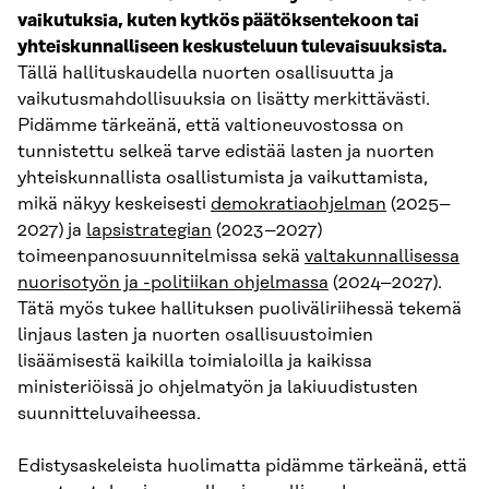
vaikutuksia, kuten kytkös päätöksentekoon tai
yhteiskunnalliseen keskusteluun tulevaisuuksista.
Tällä hallituskaudella nuorten osallisuutta ja
vaikutusmahdollisuuksia on lisätty merkittävästi.
Pidämme tärkeänä, että valtioneuvostossa on
tunnistettu selkeä tarve edistää lasten ja nuorten
yhteiskunnallista osallistumista ja vaikuttamista,
mikä näkyy keskeisesti
demokratiaohjelman
(2025–
2027) ja
lapsistrategian
(2023–2027)
toimeenpanosuunnitelmissa sekä
valtakunnallisessa
nuorisotyön ja -politiikan ohjelmassa
(2024–2027).
Tätä myös tukee hallituksen puoliväliriihessä tekemä
linjaus lasten ja nuorten osallisuustoimien
lisäämisestä kaikilla toimialoilla ja kaikissa
ministeriöissä jo ohjelmatyön ja lakiuudistusten
suunnitteluvaiheessa.
Edistysaskeleista huolimatta pidämme tärkeänä, että