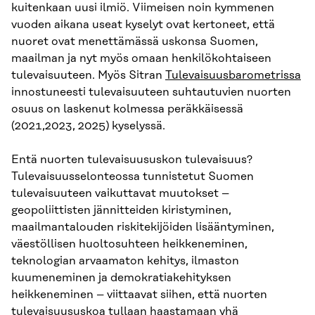
kuitenkaan uusi ilmiö. Viimeisen noin kymmenen
vuoden aikana useat kyselyt ovat kertoneet, että
nuoret ovat menettämässä uskonsa Suomen,
maailman ja nyt myös omaan henkilökohtaiseen
tulevaisuuteen. Myös Sitran
Tulevaisuusbarometrissa
innostuneesti tulevaisuuteen suhtautuvien nuorten
osuus on laskenut kolmessa peräkkäisessä
(2021,2023, 2025) kyselyssä.
Entä nuorten tulevaisuususkon tulevaisuus?
Tulevaisuusselonteossa tunnistetut Suomen
tulevaisuuteen vaikuttavat muutokset –
geopoliittisten jännitteiden kiristyminen,
maailmantalouden riskitekijöiden lisääntyminen,
väestöllisen huoltosuhteen heikkeneminen,
teknologian arvaamaton kehitys, ilmaston
kuumeneminen ja demokratiakehityksen
heikkeneminen – viittaavat siihen, että nuorten
tulevaisuususkoa tullaan haastamaan yhä