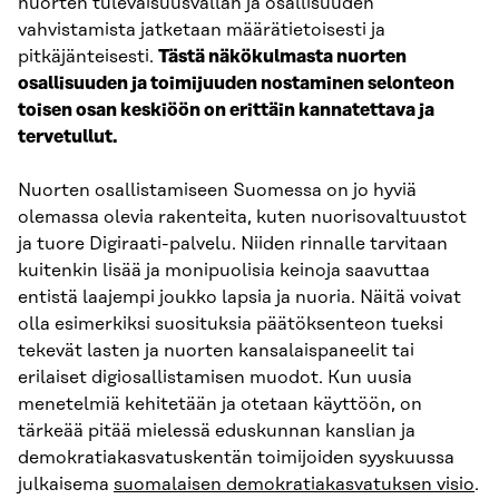
nuorten tulevaisuusvallan ja osallisuuden
vahvistamista jatketaan määrätietoisesti ja
pitkäjänteisesti.
Tästä näkökulmasta
nuorten
osallisuuden ja toimijuuden nostaminen selonteon
toisen osan keskiöön on erittäin kannatettava ja
tervetullut.
Nuorten osallistamiseen Suomessa on jo hyviä
olemassa olevia rakenteita, kuten nuorisovaltuustot
ja tuore Digiraati-palvelu. Niiden rinnalle tarvitaan
kuitenkin lisää ja monipuolisia keinoja saavuttaa
entistä laajempi joukko lapsia ja nuoria. Näitä voivat
olla esimerkiksi suosituksia päätöksenteon tueksi
tekevät lasten ja nuorten kansalaispaneelit tai
erilaiset digiosallistamisen muodot. Kun uusia
menetelmiä kehitetään ja otetaan käyttöön, on
tärkeää pitää mielessä eduskunnan kanslian ja
demokratiakasvatuskentän toimijoiden syyskuussa
julkaisema
suomalaisen demokratiakasvatuksen visio
.