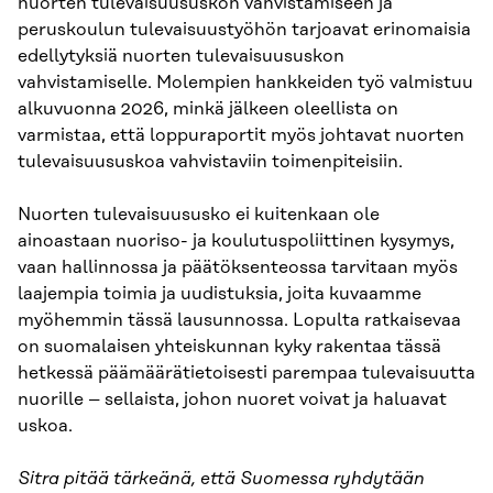
nuorten tulevaisuususkon vahvistamiseen ja
peruskoulun tulevaisuustyöhön tarjoavat erinomaisia
edellytyksiä nuorten tulevaisuususkon
vahvistamiselle. Molempien hankkeiden työ valmistuu
alkuvuonna 2026, minkä jälkeen oleellista on
varmistaa, että loppuraportit myös johtavat nuorten
tulevaisuususkoa vahvistaviin toimenpiteisiin.
Nuorten tulevaisuususko ei kuitenkaan ole
ainoastaan nuoriso- ja koulutuspoliittinen kysymys,
vaan hallinnossa ja päätöksenteossa tarvitaan myös
laajempia toimia ja uudistuksia, joita kuvaamme
myöhemmin tässä lausunnossa. Lopulta ratkaisevaa
on suomalaisen yhteiskunnan kyky rakentaa tässä
hetkessä päämäärätietoisesti parempaa tulevaisuutta
nuorille – sellaista, johon nuoret voivat ja haluavat
uskoa.
Sitra pitää tärkeänä, että Suomessa ryhdytään