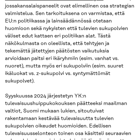
jossakansalaispaneelit ovat elimellinen osa strategian
valmistelua. Sen tarkoituksena on varmistaa, että
EU:n politiikassa ja lainsäädännössä otetaan
huomioon sekä nykyisten että tulevien sukupolvien
väliset edut kattaen eri politiikan alat. Tästä
näkökulmasta on oleellista, että tehtyjen ja
tekemättä jätettyjen päätösten vaikutuksia
arvioidaan paitsi eri ikäryhmiin (esim. vanhat vs.
nuoret), mutta myös eri sukupolviin (esim. suuret
ikäluokat vs. z-sukupolvi vs. syntymättömät
sukupolvet).
Syyskuussa 2024 järjestetyn YK:n
tulevaisuushuippukokouksen päätteeksi maailman
valtiot, Suomi mukaan lukien, sitoutuivat
rakentamaan kestävää tulevaisuutta tulevien
sukupolvien oikeudet huomioiden. Edellisen
tulevaisuusselonteon toinen osa käsitteli seuraavien