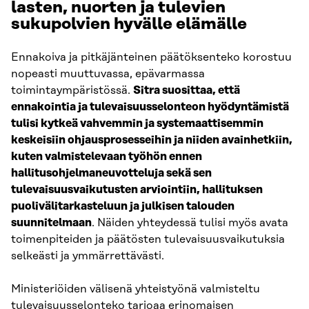
lasten, nuorten ja tulevien
sukupolvien hyvälle elämälle
Ennakoiva ja pitkäjänteinen päätöksenteko korostuu
nopeasti muuttuvassa, epävarmassa
toimintaympäristössä.
Sitra suosittaa, että
ennakointia ja tulevaisuusselonteon hyödyntämistä
tulisi kytkeä vahvemmin ja systemaattisemmin
keskeisiin ohjausprosesseihin ja niiden avainhetkiin,
kuten valmistelevaan työhön ennen
hallitusohjelmaneuvotteluja sekä sen
tulevaisuusvaikutusten arviointiin, hallituksen
puolivälitarkasteluun ja julkisen talouden
suunnitelmaan
. Näiden yhteydessä tulisi myös avata
toimenpiteiden ja päätösten tulevaisuusvaikutuksia
selkeästi ja ymmärrettävästi.
Ministeriöiden välisenä yhteistyönä valmisteltu
tulevaisuusselonteko tarjoaa erinomaisen