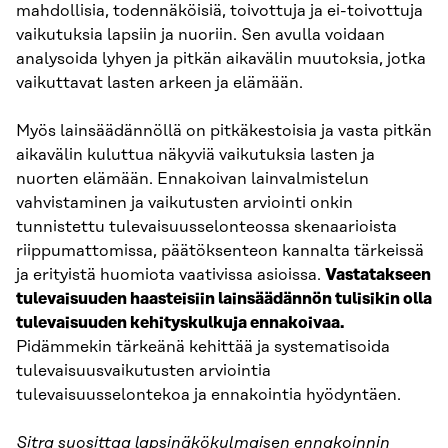
mahdollisia, todennäköisiä, toivottuja ja ei-toivottuja
vaikutuksia lapsiin ja nuoriin. Sen avulla voidaan
analysoida lyhyen ja pitkän aikavälin muutoksia, jotka
vaikuttavat lasten arkeen ja elämään.
Myös lainsäädännöllä on pitkäkestoisia ja vasta pitkän
aikavälin kuluttua näkyviä vaikutuksia lasten ja
nuorten elämään. Ennakoivan lainvalmistelun
vahvistaminen ja vaikutusten arviointi onkin
tunnistettu tulevaisuusselonteossa skenaarioista
riippumattomissa, päätöksenteon kannalta tärkeissä
ja erityistä huomiota vaativissa asioissa.
Vastatakseen
tulevaisuuden haasteisiin lainsäädännön tulisikin olla
tulevaisuuden kehityskulkuja ennakoivaa.
Pidämmekin tärkeänä kehittää ja systematisoida
tulevaisuusvaikutusten arviointia
tulevaisuusselontekoa ja ennakointia hyödyntäen.
Sitra suosittaa lapsinäkökulmaisen ennakoinnin