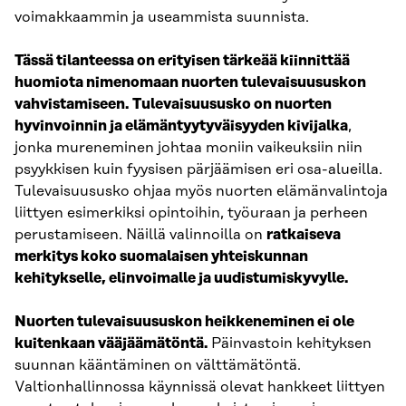
voimakkaammin ja useammista suunnista.
Tässä tilanteessa on erityisen tärkeää kiinnittää
huomiota nimenomaan nuorten tulevaisuususkon
vahvistamiseen.
Tulevaisuususko on nuorten
hyvinvoinnin ja elämäntyytyväisyyden kivijalka
,
jonka mureneminen johtaa moniin vaikeuksiin niin
psyykkisen kuin fyysisen pärjäämisen eri osa-alueilla.
Tulevaisuususko ohjaa myös nuorten elämänvalintoja
liittyen esimerkiksi opintoihin, työuraan ja perheen
perustamiseen. Näillä valinnoilla on
ratkaiseva
merkitys koko suomalaisen yhteiskunnan
kehitykselle, elinvoimalle ja uudistumiskyvylle.
Nuorten tulevaisuususkon heikkeneminen ei ole
kuitenkaan vääjäämätöntä.
Päinvastoin kehityksen
suunnan kääntäminen on välttämätöntä.
Valtionhallinnossa käynnissä olevat hankkeet liittyen