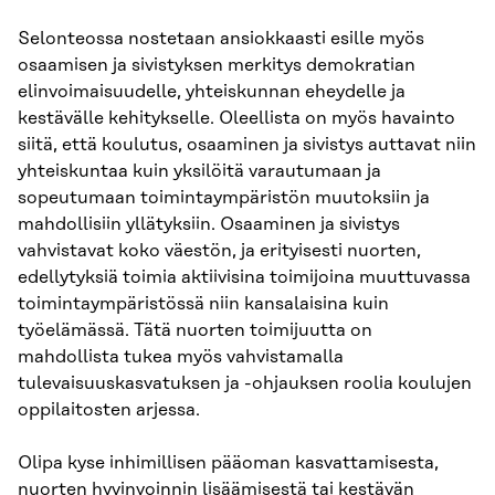
Selonteossa nostetaan ansiokkaasti esille myös
osaamisen ja sivistyksen merkitys demokratian
elinvoimaisuudelle, yhteiskunnan eheydelle ja
kestävälle kehitykselle. Oleellista on myös havainto
siitä, että koulutus, osaaminen ja sivistys auttavat niin
yhteiskuntaa kuin yksilöitä varautumaan ja
sopeutumaan toimintaympäristön muutoksiin ja
mahdollisiin yllätyksiin. Osaaminen ja sivistys
vahvistavat koko väestön, ja erityisesti nuorten,
edellytyksiä toimia aktiivisina toimijoina muuttuvassa
toimintaympäristössä niin kansalaisina kuin
työelämässä. Tätä nuorten toimijuutta on
mahdollista tukea myös vahvistamalla
tulevaisuuskasvatuksen ja -ohjauksen roolia koulujen
oppilaitosten arjessa.
Olipa kyse inhimillisen pääoman kasvattamisesta,
nuorten hyvinvoinnin lisäämisestä tai kestävän