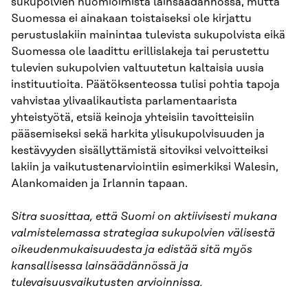
sukupolvien huomioimista lainsäädännössä, mutta
Suomessa ei ainakaan toistaiseksi ole kirjattu
perustuslakiin mainintaa tulevista sukupolvista eikä
Suomessa ole laadittu erillislakeja tai perustettu
tulevien sukupolvien valtuutetun kaltaisia uusia
instituutioita. Päätöksenteossa tulisi pohtia tapoja
vahvistaa ylivaalikautista parlamentaarista
yhteistyötä, etsiä keinoja yhteisiin tavoitteisiin
pääsemiseksi sekä harkita ylisukupolvisuuden ja
kestävyyden sisällyttämistä sitoviksi velvoitteiksi
lakiin ja vaikutustenarviointiin esimerkiksi Walesin,
Alankomaiden ja Irlannin tapaan.
Sitra suosittaa,
että Suomi on aktiivisesti mukana
valmistelemassa strategiaa sukupolvien välisestä
oikeudenmukaisuudesta ja edistää sitä myös
kansallisessa lainsäädännössä ja
tulevaisuusvaikutusten arvioinnissa.