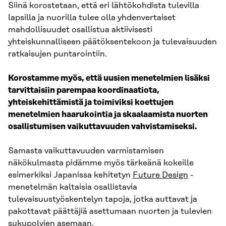
Siinä korostetaan, että eri lähtökohdista tulevilla
lapsilla ja nuorilla tulee olla yhdenvertaiset
mahdollisuudet osallistua aktiivisesti
yhteiskunnalliseen päätöksentekoon ja tulevaisuuden
ratkaisujen puntarointiin.
Korostamme myös, että uusien menetelmien lisäksi
tarvittaisiin parempaa koordinaatiota,
yhteiskehittämistä ja toimiviksi koettujen
menetelmien haarukointia ja skaalaamista nuorten
osallistumisen vaikuttavuuden vahvistamiseksi.
Samasta vaikuttavuuden varmistamisen
näkökulmasta pidämme myös tärkeänä kokeille
esimerkiksi Japanissa kehitetyn
Future Design
-
menetelmän kaltaisia osallistavia
tulevaisuustyöskentelyn tapoja, jotka auttavat ja
pakottavat päättäjiä asettumaan nuorten ja tulevien
sukupolvien asemaan.