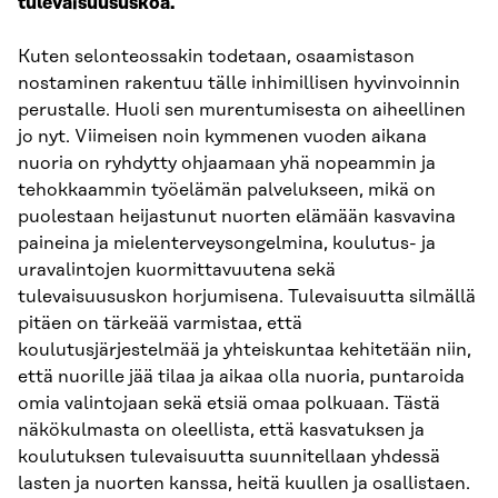
tulevaisuususkoa.
Kuten selonteossakin todetaan, osaamistason
nostaminen rakentuu tälle inhimillisen hyvinvoinnin
perustalle. Huoli sen murentumisesta on aiheellinen
jo nyt. Viimeisen noin kymmenen vuoden aikana
nuoria on ryhdytty ohjaamaan yhä nopeammin ja
tehokkaammin työelämän palvelukseen, mikä on
puolestaan heijastunut nuorten elämään kasvavina
paineina ja mielenterveysongelmina, koulutus- ja
uravalintojen kuormittavuutena sekä
tulevaisuususkon horjumisena. Tulevaisuutta silmällä
pitäen on tärkeää varmistaa, että
koulutusjärjestelmää ja yhteiskuntaa kehitetään niin,
että nuorille jää tilaa ja aikaa olla nuoria, puntaroida
omia valintojaan sekä etsiä omaa polkuaan. Tästä
näkökulmasta on oleellista, että kasvatuksen ja
koulutuksen tulevaisuutta suunnitellaan yhdessä
lasten ja nuorten kanssa, heitä kuullen ja osallistaen.