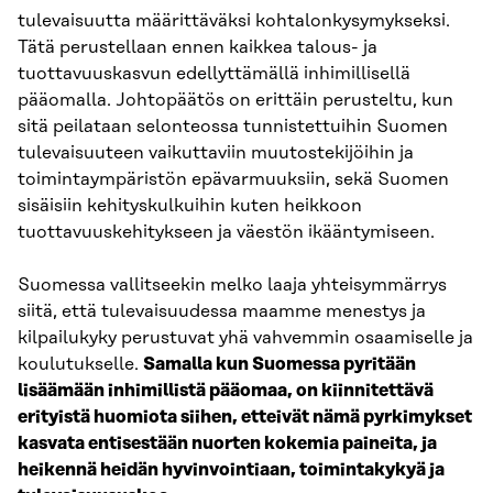
tulevaisuutta määrittäväksi kohtalonkysymykseksi.
Tätä perustellaan ennen kaikkea talous- ja
tuottavuuskasvun edellyttämällä inhimillisellä
pääomalla. Johtopäätös on erittäin perusteltu, kun
sitä peilataan selonteossa tunnistettuihin Suomen
tulevaisuuteen vaikuttaviin muutostekijöihin ja
toimintaympäristön epävarmuuksiin, sekä Suomen
sisäisiin kehityskulkuihin kuten heikkoon
tuottavuuskehitykseen ja väestön ikääntymiseen.
Suomessa vallitseekin melko laaja yhteisymmärrys
siitä, että tulevaisuudessa maamme menestys ja
kilpailukyky perustuvat yhä vahvemmin osaamiselle ja
koulutukselle.
Samalla kun Suomessa pyritään
lisäämään inhimillistä pääomaa, on kiinnitettävä
erityistä huomiota siihen, etteivät nämä pyrkimykset
kasvata entisestään nuorten kokemia paineita, ja
heikennä heidän hyvinvointiaan, toimintakykyä ja