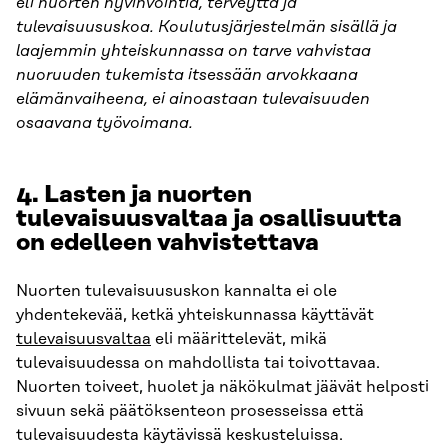
eli nuorten hyvinvointia, terveyttä ja
tulevaisuususkoa. Koulutusjärjestelmän sisällä ja
laajemmin yhteiskunnassa on tarve vahvistaa
nuoruuden tukemista itsessään arvokkaana
elämänvaiheena, ei ainoastaan tulevaisuuden
osaavana työvoimana.
4.
Lasten ja nuorten
tulevaisuusvaltaa ja osallisuutta
on edelleen vahvistettava
Nuorten tulevaisuususkon kannalta ei ole
yhdentekevää, ketkä yhteiskunnassa käyttävät
tulevaisuusvaltaa
eli määrittelevät, mikä
tulevaisuudessa on mahdollista tai toivottavaa.
Nuorten toiveet, huolet ja näkökulmat jäävät helposti
sivuun sekä päätöksenteon prosesseissa että
tulevaisuudesta käytävissä keskusteluissa.