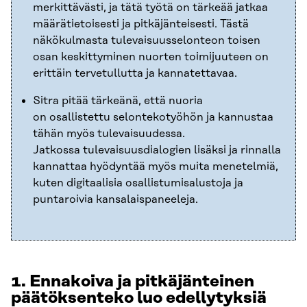
merkittävästi, ja tätä työtä on tärkeää jatkaa
määrätietoisesti ja pitkäjänteisesti. Tästä
näkökulmasta tulevaisuusselonteon toisen
osan keskittyminen nuorten toimijuuteen on
erittäin tervetullutta ja kannatettavaa.
Sitra pitää tärkeänä, että nuoria
on osallistettu selontekotyöhön ja kannustaa
tähän myös tulevaisuudessa.
Jatkossa tulevaisuusdialogien lisäksi ja rinnalla
kannattaa hyödyntää myös muita menetelmiä,
kuten digitaalisia osallistumisalustoja ja
puntaroivia kansalaispaneeleja.
1.
Ennakoiva ja pitkäjänteinen
päätöksenteko luo edellytyksiä