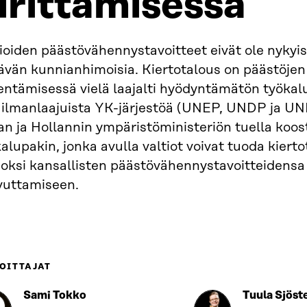
irittämisessä
ioiden päästövähennystavoitteet eivät ole nykyi
tävän kunnianhimoisia. Kiertotalous on päästöjen
entämisessä vielä laajalti hyödyntämätön työkal
ilmanlaajuista YK-järjestöä (UNEP, UNDP ja U
an ja Hollannin ympäristöministeriön tuella koo
alupakin, jonka avulla valtiot voivat tuoda kiert
noksi kansallisten päästövähennystavoitteidensa
vuttamiseen.
OITTAJAT
Sami Tokko
Tuula Sjöst