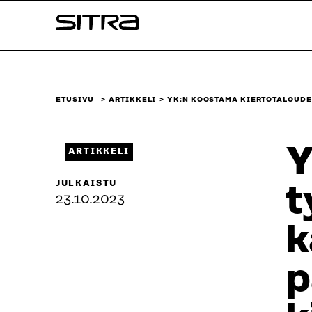
Siirry
Sitra
suoraan
sisältöön
↓
ETUSIVU
ARTIKKELI
YK:N KOOSTAMA KIERTOTALOUDE
Y
ARTIKKELI
JULKAISTU
t
23.10.2023
k
p