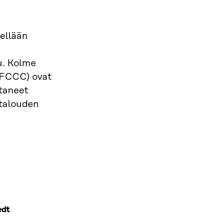
sellään
u. Kolme
NFCCC) ovat
staneet
otalouden
edt