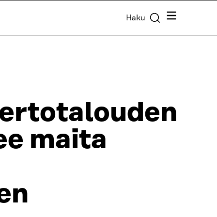
Valikko
Haku
iertotalouden
ee maita
en