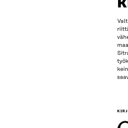
k
Valt
riit
väh
maa
Sitr
työk
kei
saa
KIRJ