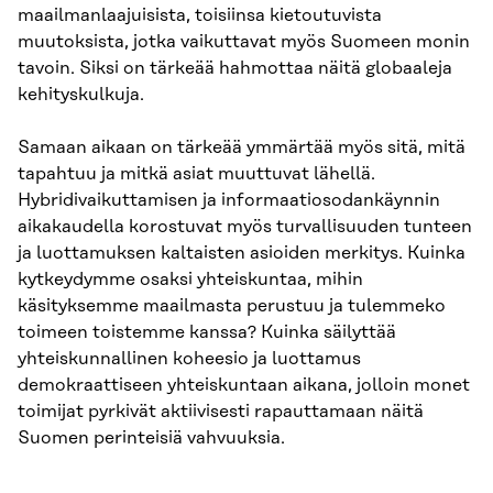
maailmanlaajuisista, toisiinsa kietoutuvista
muutoksista, jotka vaikuttavat myös Suomeen monin
tavoin. Siksi on tärkeää hahmottaa näitä globaaleja
kehityskulkuja.
Samaan aikaan on tärkeää ymmärtää myös sitä, mitä
tapahtuu ja mitkä asiat muuttuvat lähellä.
Hybridivaikuttamisen ja informaatiosodankäynnin
aikakaudella korostuvat myös turvallisuuden tunteen
ja luottamuksen kaltaisten asioiden merkitys. Kuinka
kytkeydymme osaksi yhteiskuntaa, mihin
käsityksemme maailmasta perustuu ja tulemmeko
toimeen toistemme kanssa? Kuinka säilyttää
yhteiskunnallinen koheesio ja luottamus
demokraattiseen yhteiskuntaan aikana, jolloin monet
toimijat pyrkivät aktiivisesti rapauttamaan näitä
Suomen perinteisiä vahvuuksia.