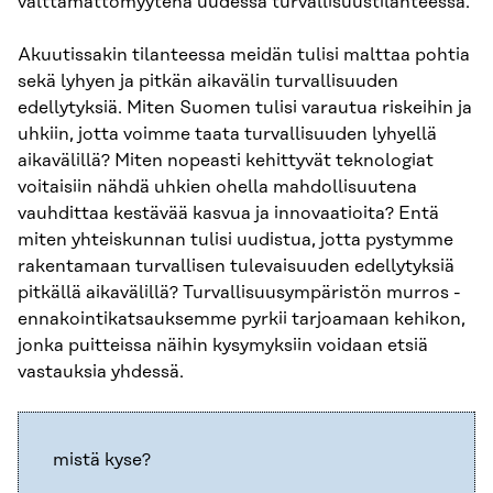
välttämättömyytenä uudessa turvallisuustilanteessa.
Akuutissakin tilanteessa meidän tulisi malttaa pohtia
sekä lyhyen ja pitkän aikavälin turvallisuuden
edellytyksiä. Miten Suomen tulisi varautua riskeihin ja
uhkiin, jotta voimme taata turvallisuuden lyhyellä
aikavälillä? Miten nopeasti kehittyvät teknologiat
voitaisiin nähdä uhkien ohella mahdollisuutena
vauhdittaa kestävää kasvua ja innovaatioita? Entä
miten yhteiskunnan tulisi uudistua, jotta pystymme
rakentamaan turvallisen tulevaisuuden edellytyksiä
pitkällä aikavälillä? Turvallisuusympäristön murros -
ennakointikatsauksemme pyrkii tarjoamaan kehikon,
jonka puitteissa näihin kysymyksiin voidaan etsiä
vastauksia yhdessä.
mistä kyse?