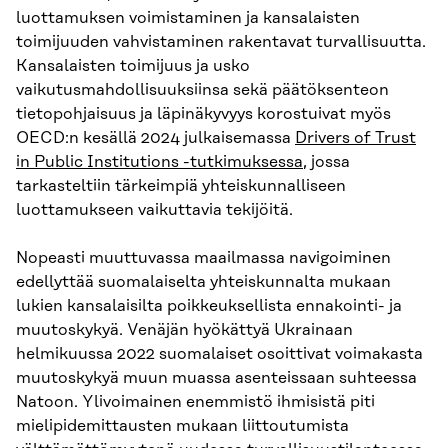
luottamuksen voimistaminen ja kansalaisten
toimijuuden vahvistaminen rakentavat turvallisuutta.
Kansalaisten toimijuus ja usko
vaikutusmahdollisuuksiinsa sekä päätöksenteon
tietopohjaisuus ja läpinäkyvyys korostuivat myös
OECD:n kesällä 2024 julkaisemassa
Drivers of Trust
in Public Institutions -tutkimuksessa
, jossa
tarkasteltiin tärkeimpiä yhteiskunnalliseen
luottamukseen vaikuttavia tekijöitä.
Nopeasti muuttuvassa maailmassa navigoiminen
edellyttää suomalaiselta yhteiskunnalta mukaan
lukien kansalaisilta poikkeuksellista ennakointi- ja
muutoskykyä. Venäjän hyökättyä Ukrainaan
helmikuussa 2022 suomalaiset osoittivat voimakasta
muutoskykyä muun muassa asenteissaan suhteessa
Natoon. Ylivoimainen enemmistö ihmisistä piti
mielipidemittausten mukaan liittoutumista