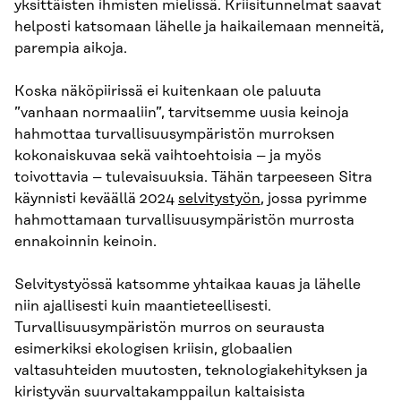
yksittäisten ihmisten mielissä. Kriisitunnelmat saavat
helposti katsomaan lähelle ja haikailemaan menneitä,
parempia aikoja.
Koska näköpiirissä ei kuitenkaan ole paluuta
”vanhaan normaaliin”, tarvitsemme uusia keinoja
hahmottaa turvallisuusympäristön murroksen
kokonaiskuvaa sekä vaihtoehtoisia – ja myös
toivottavia – tulevaisuuksia. Tähän tarpeeseen Sitra
käynnisti keväällä 2024
selvitystyön
, jossa pyrimme
hahmottamaan turvallisuusympäristön murrosta
ennakoinnin keinoin.
Selvitystyössä katsomme yhtaikaa kauas ja lähelle
niin ajallisesti kuin maantieteellisesti.
Turvallisuusympäristön murros on seurausta
esimerkiksi ekologisen kriisin, globaalien
valtasuhteiden muutosten, teknologiakehityksen ja
kiristyvän suurvaltakamppailun kaltaisista