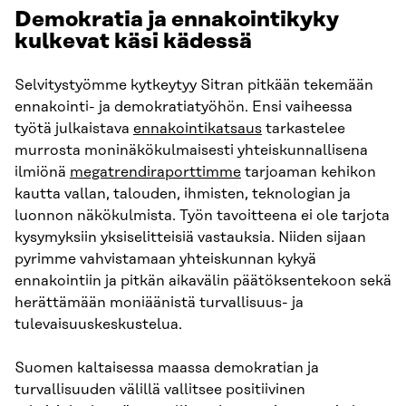
Demokratia ja ennakointikyky
kulkevat käsi kädessä
Selvitystyömme kytkeytyy Sitran pitkään tekemään
ennakointi- ja demokratiatyöhön. Ensi vaiheessa
työtä julkaistava
ennakointikatsaus
tarkastelee
murrosta moninäkökulmaisesti yhteiskunnallisena
ilmiönä
megatrendiraporttimme
tarjoaman kehikon
kautta vallan, talouden, ihmisten, teknologian ja
luonnon näkökulmista. Työn tavoitteena ei ole tarjota
kysymyksiin yksiselitteisiä vastauksia. Niiden sijaan
pyrimme vahvistamaan yhteiskunnan kykyä
ennakointiin ja pitkän aikavälin päätöksentekoon sekä
herättämään moniäänistä turvallisuus- ja
tulevaisuuskeskustelua.
Suomen kaltaisessa maassa demokratian ja
turvallisuuden välillä vallitsee positiivinen