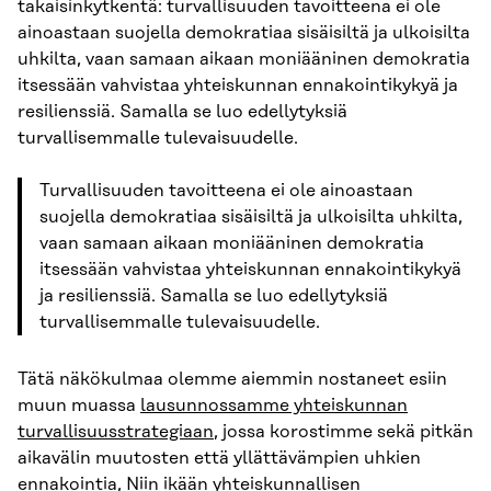
takaisinkytkentä: turvallisuuden tavoitteena ei ole
ainoastaan suojella demokratiaa sisäisiltä ja ulkoisilta
uhkilta, vaan samaan aikaan moniääninen demokratia
itsessään vahvistaa yhteiskunnan ennakointikykyä ja
resilienssiä. Samalla se luo edellytyksiä
turvallisemmalle tulevaisuudelle.
Turvallisuuden tavoitteena ei ole ainoastaan
suojella demokratiaa sisäisiltä ja ulkoisilta uhkilta,
vaan samaan aikaan moniääninen demokratia
itsessään vahvistaa yhteiskunnan ennakointikykyä
ja resilienssiä. Samalla se luo edellytyksiä
turvallisemmalle tulevaisuudelle.
Tätä näkökulmaa olemme aiemmin nostaneet esiin
muun muassa
lausunnossamme yhteiskunnan
turvallisuusstrategiaan
, jossa korostimme sekä pitkän
aikavälin muutosten että yllättävämpien uhkien
ennakointia, Niin ikään yhteiskunnallisen