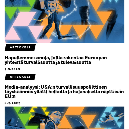
ARTIKKELI
Hapuilemme sanoja, joilla rakentaa Euroopan
yhteistä turvallisuutta ja tulevaisuutta
9.5.2025
ARTIKKELI
Media-analyysi: USA:n turvallisuuspoliittinen
täyskäännös yllätti heikolta ja hajanaiselta näyttävän
EU:n
8.5.2025