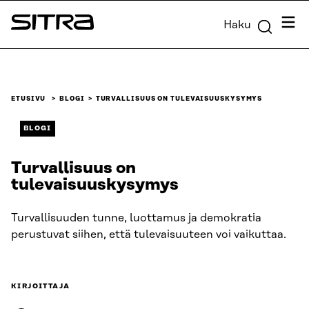
Siirry
Valik
Haku
suoraan
Sitra
sisältöön
↓
ETUSIVU
BLOGI
TURVALLISUUS ON TULEVAISUUSKYSYMYS
BLOGI
Turvallisuus on
tulevaisuuskysymys
Turvallisuuden tunne, luottamus ja demokratia
perustuvat siihen, että tulevaisuuteen voi vaikuttaa.
KIRJOITTAJA