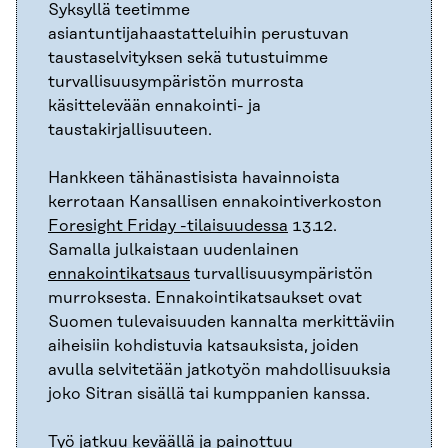
Syksyllä teetimme
asiantuntijahaastatteluihin perustuvan
taustaselvityksen sekä tutustuimme
turvallisuusympäristön murrosta
käsittelevään ennakointi- ja
taustakirjallisuuteen.
Hankkeen tähänastisista havainnoista
kerrotaan Kansallisen ennakointiverkoston
Foresight Friday -tilaisuudessa
13.12.
Samalla julkaistaan uudenlainen
ennakointikatsaus
turvallisuusympäristön
murroksesta. Ennakointikatsaukset ovat
Suomen tulevaisuuden kannalta merkittäviin
aiheisiin kohdistuvia katsauksista, joiden
avulla selvitetään jatkotyön mahdollisuuksia
joko Sitran sisällä tai kumppanien kanssa.
Työ jatkuu keväällä ja painottuu