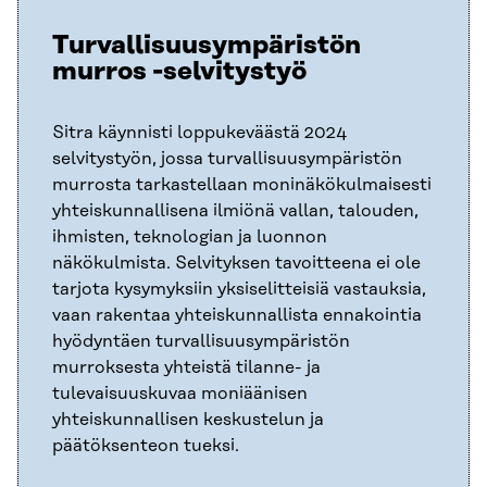
Turvallisuusympäristön
murros -selvitystyö
Sitra käynnisti loppukeväästä 2024
selvitystyön, jossa turvallisuusympäristön
murrosta tarkastellaan moninäkökulmaisesti
yhteiskunnallisena ilmiönä vallan, talouden,
ihmisten, teknologian ja luonnon
näkökulmista. Selvityksen tavoitteena ei ole
tarjota kysymyksiin yksiselitteisiä vastauksia,
vaan rakentaa yhteiskunnallista ennakointia
hyödyntäen turvallisuusympäristön
murroksesta yhteistä tilanne- ja
tulevaisuuskuvaa moniäänisen
yhteiskunnallisen keskustelun ja
päätöksenteon tueksi.