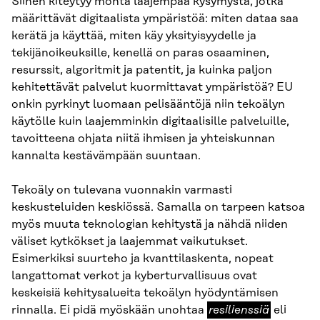
Siihen kiteytyy monta laajempaa kysymystä, jotka
määrittävät digitaalista ympäristöä: miten dataa saa
kerätä ja käyttää, miten käy yksityisyydelle ja
tekijänoikeuksille, kenellä on paras osaaminen,
resurssit, algoritmit ja patentit, ja kuinka paljon
kehitettävät palvelut kuormittavat ympäristöä? EU
onkin pyrkinyt luomaan pelisääntöjä niin tekoälyn
käytölle kuin laajemminkin digitaalisille palveluille,
tavoitteena ohjata niitä ihmisen ja yhteiskunnan
kannalta kestävämpään suuntaan.
Tekoäly on tulevana vuonnakin varmasti
keskusteluiden keskiössä. Samalla on tarpeen katsoa
myös muuta teknologian kehitystä ja nähdä niiden
väliset kytkökset ja laajemmat vaikutukset.
Esimerkiksi suurteho ja kvanttilaskenta, nopeat
langattomat verkot ja kyberturvallisuus ovat
keskeisiä kehitysalueita tekoälyn hyödyntämisen
resilienssiä
rinnalla. Ei pidä myöskään unohtaa
resilienssiä
eli