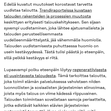
Edellä kuvatut muutokset korostavat tarvetta
uudistaa taloutta.
Trendiraporteissa kuvataan
talouden rakenteiden ja prosessien muutosta
keskittyen erityisesti talouskehitykseen. Sen sijaan
syvempi uudistaminen, joka lähtee ajatusmalleista ja
talouden perusteellisemmasta
uudelleenmäärittelystä, jää vähemmälle huomiolle.
Talouden uudistamisesta puhuttaessa huomio on
usein kestävyydessä. Tästä tulisi päästä jo eteenpäin,
sillä pelkkä kestävyys ei riitä.
Lupaavampi polku eteenpäin löytyy
regeneratiivisesta
eli uusintavasta taloudesta
. Tämä tarkoittaa taloutta,
joka toimii elämän palveluksessa vahvistaen niiden
luonnollisten ja sosiaalisten järjestelmien elinvoimaa,
joista myös talous on viime kädessä riippuvainen.
Talouden toimintaan sovelletaan samoja periaatteita,
jotka edistävät kaikkien elävien järjestelmien