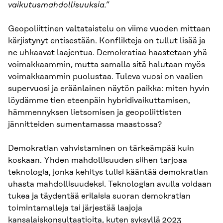
vaikutusmahdollisuuksia.”
Geopoliittinen valtataistelu on viime vuoden mittaan
kärjistynyt entisestään. Konflikteja on tullut lisää ja
ne uhkaavat laajentua. Demokratiaa haastetaan yhä
voimakkaammin, mutta samalla sitä halutaan myös
voimakkaammin puolustaa. Tuleva vuosi on vaalien
supervuosi ja eräänlainen näytön paikka: miten hyvin
löydämme tien eteenpäin hybridivaikuttamisen,
hämmennyksen lietsomisen ja geopoliittisten
jännitteiden sumentamassa maastossa?
Demokratian vahvistaminen on tärkeämpää kuin
koskaan. Yhden mahdollisuuden siihen tarjoaa
teknologia, jonka kehitys tulisi kääntää demokratian
uhasta mahdollisuudeksi. Teknologian avulla voidaan
tukea ja täydentää erilaisia suoran demokratian
toimintamalleja tai järjestää laajoja
kansalaiskonsultaatioita, kuten syksyllä 2023