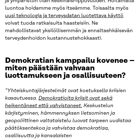
ja ympäristön tilan keskinäisriippuvuuden. Hoitamalla
luontoa hoidamme myös itseämme. Toisaalta myös
uusi teknologia ja terveysdatan luotettava käyttö
voivat tuoda ratkaisuita haasteisiin. Ne
mahdollistavat yksilöllisemmän ja ennaltaehkäisevän
terveydenhoidon kustannustehokkaasti.
Demokratian kamppailu kovenee –
miten päästään vahvaan
luottamukseen ja osallisuuteen?
”Yhteiskuntajärjestelmät ovat koetuksella kriisien
kasautuessa.
Demokratioita kriisit ovat sekä
heikentäneet että vahvistaneet.
Keskustelun
kärjistyminen, hämmennyksen lietsominen ja
geopoliittinen valtataistelu luovat tarpeen uudistaa
päätöksentekoa ja vahvistaa demokratiaa,
osallisuutta ja kansalaisten