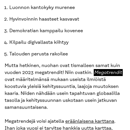
Luonnon kantokyky murenee
Hyvinvoinnin haasteet kasvavat
Demokratian kamppailu kovenee
Kilpailu digivallasta kiihtyy
Talouden perusta rakoilee
Mutta hetkinen, nuohan ovat tismalleen samat kuin
Megatrendit
vuoden 2023 megatrendit! Niin ovatkin.
Megatrendit
ovat määritelmänsä mukaan useista ilmiöistä
koostuvia yleisiä kehityssuuntia, laajoja muutoksen
kaaria. Niiden nähdään usein tapahtuvan globaalilla
tasolla ja kehityssuunnan uskotaan usein jatkuvan
samansuuntaisena.
Megatrendejä voisi ajatella
eräänlaisena karttana
.
Ihan joka vuosi ei tarvitse hankkia uutta karttaa,