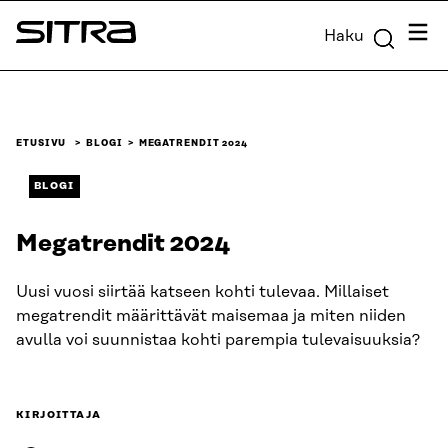
Siirry
Valik
Haku
suoraan
Sitra
sisältöön
↓
ETUSIVU
BLOGI
MEGATRENDIT 2024
BLOGI
Megatrendit 2024
Uusi vuosi siirtää katseen kohti tulevaa. Millaiset
megatrendit määrittävät maisemaa ja miten niiden
avulla voi suunnistaa kohti parempia tulevaisuuksia?
KIRJOITTAJA