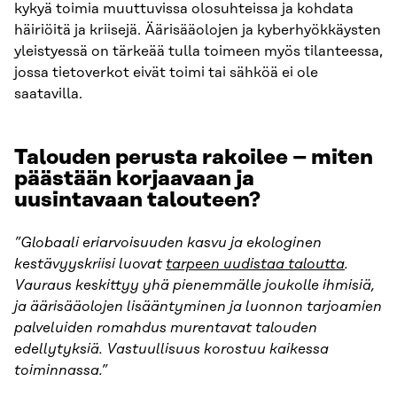
kykyä toimia muuttuvissa olosuhteissa ja kohdata
häiriöitä ja kriisejä. Äärisääolojen ja kyberhyökkäysten
yleistyessä on tärkeää tulla toimeen myös tilanteessa,
jossa tietoverkot eivät toimi tai sähköä ei ole
saatavilla.
Talouden perusta rakoilee – miten
päästään korjaavaan ja
uusintavaan talouteen?
”Globaali eriarvoisuuden kasvu ja ekologinen
kestävyyskriisi luovat
tarpeen uudistaa taloutta
.
Vauraus keskittyy yhä pienemmälle joukolle ihmisiä,
ja äärisääolojen lisääntyminen ja luonnon tarjoamien
palveluiden romahdus murentavat talouden
edellytyksiä. Vastuullisuus korostuu kaikessa
toiminnassa.”