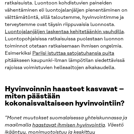
ratkaisuista. Luontoon kohdistuvien paineiden
vähentäminen eli luontojalanjäljen pienentäminen on
välttämätöntä, sillä taloutemme, hyvinvointimme ja
terveytemme ovat täysin riippuvaisia luonnosta.
Luontojalanjäljen laskentaa kehitetäänkin vauhdilla
.
Luontopohjaisissa ratkaisuissa puolestaan luonnon
toiminnot otetaan ratkaisemaan ihmisen ongelmia.
Esimerkiksi
Pariisi istuttaa satojatuhansia puita
pitääkseen kaupunki-ilman lämpötilan siedettävissä
rajoissa voimistuvien helleaaltojen aikakaudella.
Hyvinvoinnin haasteet kasvavat –
miten päästään
kokonaisvaltaiseen hyvinvointiin?
”Monet muutokset suomalaisessa yhteiskunnassa ja
maailmalla
haastavat ihmisen hyvinvointia
. Väestö
ikääntyy, monimuotoistuu ja keskittyy