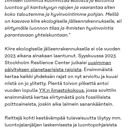
Ihmisen toiminta kuormittaa elollista ja elotonta
luontoa yli kantokyvyn rajojen ja vaarantaa siten
koko taloutemme ja hyvinvointimme pohjan. Meillä
on kasvava kiire ekologiselle jälleenrakennukselle, eli
siirtymälle luonnon tilaa ja ihmisten hyvinvointia
parantavaan yhteiskuntaan.”
Kiire ekologiselle jälleenrakennukselle ei ole vuoden
2023 aikana ainakaan laantunut. Syyskuussa 2023
Stockholm Resilience Center julkaisi
uusimman
päivityksen planetaarisista rajoista
. Ensimmäistä
kertaa kaikki yhdeksän rajat on nyt arvioitu ja kuusi
niistä on jo ylitetty. Pientä toivon pilkettä antoi
vuoden lopulla
YK:n ilmastokokous
, jossa sovittiin
ensimmäistä kertaa siirtymästä pois fossiilisista
polttoaineista, joskin aika laimein sanankääntein.
Reittejä kohti kestävämpää tulevaisuutta löytyy mm.
luontojalanjäljen laskemisesta ja luontopohjaisista