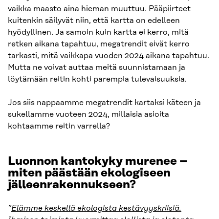
vaikka maasto aina hieman muuttuu. Pääpiirteet
kuitenkin säilyvät niin, että kartta on edelleen
hyödyllinen. Ja samoin kuin kartta ei kerro, mitä
retken aikana tapahtuu, megatrendit eivät kerro
tarkasti, mitä vaikkapa vuoden 2024 aikana tapahtuu.
Mutta ne voivat auttaa meitä suunnistamaan ja
löytämään reitin kohti parempia tulevaisuuksia.
Jos siis nappaamme megatrendit kartaksi käteen ja
sukellamme vuoteen 2024, millaisia asioita
kohtaamme reitin varrella?
Luonnon kantokyky murenee –
miten päästään ekologiseen
jälleenrakennukseen?
”
Elämme keskellä ekologista kestävyyskriisiä.