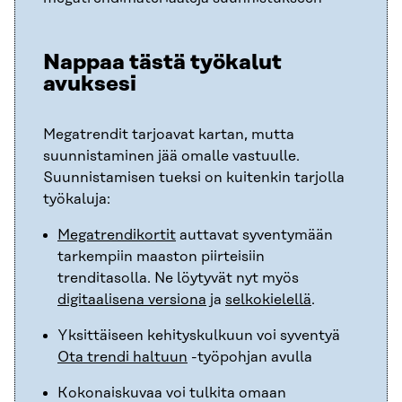
Nappaa tästä työkalut
avuksesi
Megatrendit tarjoavat kartan, mutta
suunnistaminen jää omalle vastuulle.
Suunnistamisen tueksi on kuitenkin tarjolla
työkaluja:
Megatrendikortit
auttavat syventymään
tarkempiin maaston piirteisiin
trenditasolla. Ne löytyvät nyt myös
digitaalisena versiona
ja
selkokielellä
.
Yksittäiseen kehityskulkuun voi syventyä
Ota trendi haltuun
-työpohjan avulla
Kokonaiskuvaa voi tulkita omaan