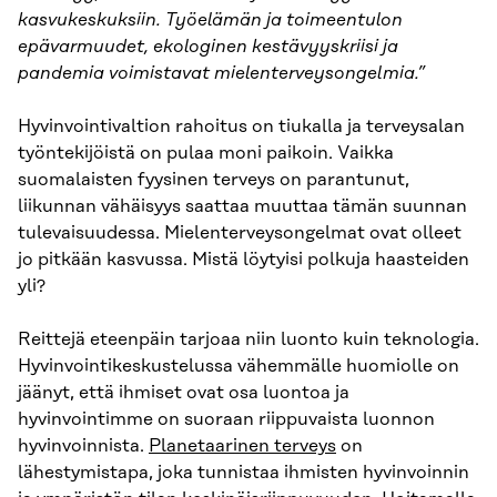
kasvukeskuksiin. Työelämän ja toimeentulon
epävarmuudet, ekologinen kestävyyskriisi ja
pandemia voimistavat mielenterveysongelmia.”
Hyvinvointivaltion rahoitus on tiukalla ja terveysalan
työntekijöistä on pulaa moni paikoin. Vaikka
suomalaisten fyysinen terveys on parantunut,
liikunnan vähäisyys saattaa muuttaa tämän suunnan
tulevaisuudessa. Mielenterveysongelmat ovat olleet
jo pitkään kasvussa. Mistä löytyisi polkuja haasteiden
yli?
Reittejä eteenpäin tarjoaa niin luonto kuin teknologia.
Hyvinvointikeskustelussa vähemmälle huomiolle on
jäänyt, että ihmiset ovat osa luontoa ja
hyvinvointimme on suoraan riippuvaista luonnon
hyvinvoinnista.
Planetaarinen terveys
on
lähestymistapa, joka tunnistaa ihmisten hyvinvoinnin