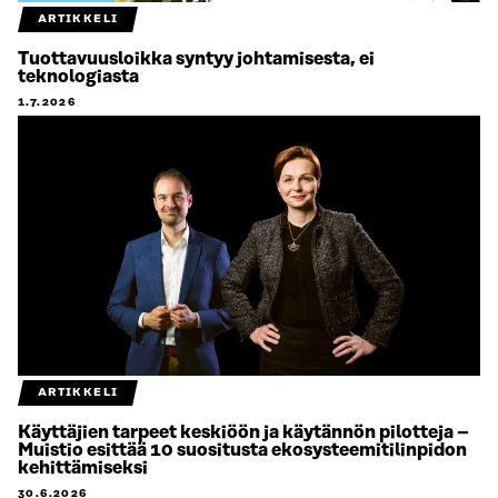
ARTIKKELI
Tuottavuusloikka syntyy johtamisesta, ei
teknologiasta
1.7.2026
ARTIKKELI
Käyttäjien tarpeet keskiöön ja käytännön pilotteja –
Muistio esittää 10 suositusta ekosysteemitilinpidon
kehittämiseksi
30.6.2026