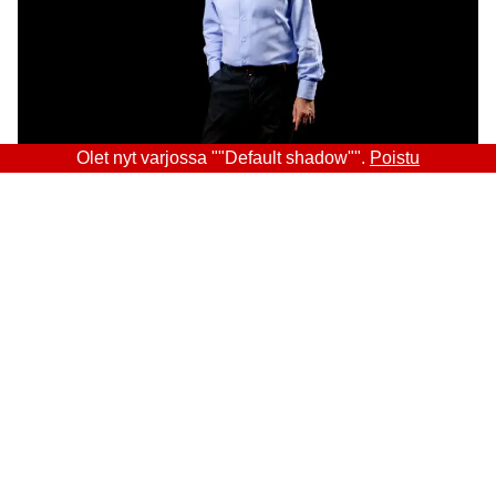
Olet nyt varjossa ""Default shadow"".
Poistu
Sitra
OSOITE
Itämerenkatu 11-13, PL 160,
00181 Helsinki
Saapumisohjeet
Y-TUNNUS
0202132-3