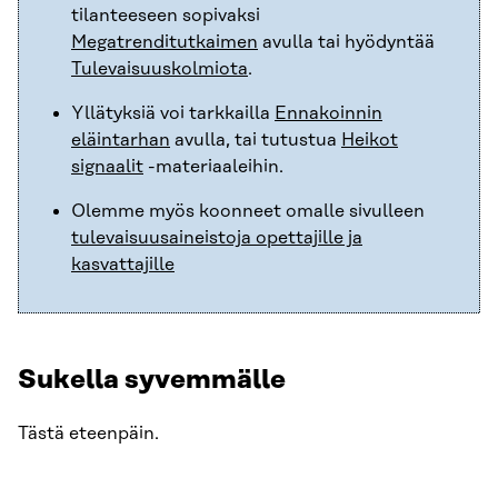
tilanteeseen sopivaksi
Megatrenditutkaimen
avulla tai hyödyntää
Tulevaisuuskolmiota
.
Yllätyksiä voi tarkkailla
Ennakoinnin
eläintarhan
avulla, tai tutustua
Heikot
signaalit
-materiaaleihin.
Olemme myös koonneet omalle sivulleen
tulevaisuusaineistoja opettajille ja
kasvattajille
Sukella syvemmälle
Tästä eteenpäin.