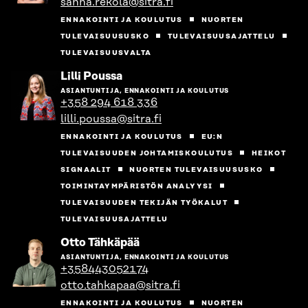
sanna.rekola@sitra.fi
ENNAKOINTI JA KOULUTUS
NUORTEN
TULEVAISUUSUSKO
TULEVAISUUSAJATTELU
TULEVAISUUSVALTA
Siirry
Lilli Poussa
henkilön
ASIANTUNTIJA, ENNAKOINTI JA KOULUTUS
sivulle
+358 294 618 336
lilli.poussa@sitra.fi
ENNAKOINTI JA KOULUTUS
EU:N
TULEVAISUUDEN JOHTAMISKOULUTUS
HEIKOT
SIGNAALIT
NUORTEN TULEVAISUUSUSKO
TOIMINTAYMPÄRISTÖN ANALYYSI
TULEVAISUUDEN TEKIJÄN TYÖKALUT
TULEVAISUUSAJATTELU
Siirry
Otto Tähkäpää
henkilön
ASIANTUNTIJA, ENNAKOINTI JA KOULUTUS
sivulle
+358443052174
otto.tahkapaa@sitra.fi
ENNAKOINTI JA KOULUTUS
NUORTEN