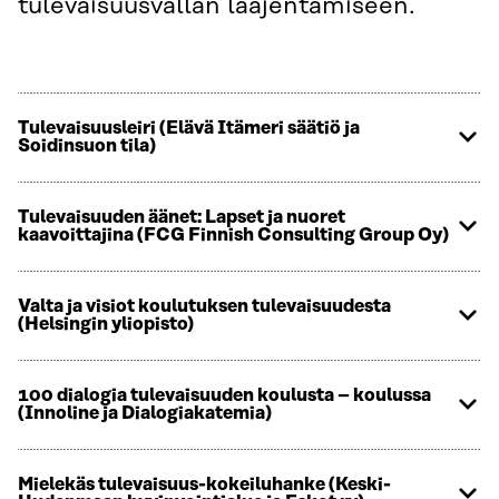
tulevaisuusvallan laajentamiseen.
Tulevaisuusleiri (Elävä Itämeri säätiö ja
Soidinsuon tila)
Tulevaisuuden äänet: Lapset ja nuoret
kaavoittajina (FCG Finnish Consulting Group Oy)
Valta ja visiot koulutuksen tulevaisuudesta
(Helsingin yliopisto)
100 dialogia tulevaisuuden koulusta – koulussa
(Innoline ja Dialogiakatemia)
Mielekäs tulevaisuus-kokeiluhanke (Keski-