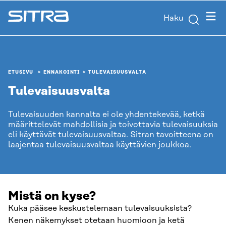
Siirry
Valik
Haku
suoraan
Sitra
sisältöön
↓
ETUSIVU
ENNAKOINTI
TULEVAISUUS­VALTA
Tulevaisuus­valta
Tulevaisuuden kannalta ei ole yhdentekevää, ketkä
määrittelevät mahdollisia ja toivottavia tulevaisuuksia
eli käyttävät tulevaisuusvaltaa. Sitran tavoitteena on
laajentaa tulevaisuusvaltaa käyttävien joukkoa.
Mistä on kyse?
Kuka pääsee keskustelemaan tulevaisuuksista?
Kenen näkemykset otetaan huomioon ja ketä