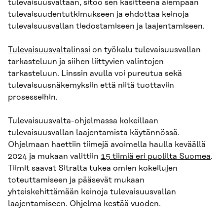
tulevaisuusvaltaan, sitoo sen käsitteenä aiempaan
tulevaisuudentutkimukseen ja ehdottaa keinoja
tulevaisuusvallan tiedostamiseen ja laajentamiseen.
Tulevaisuusvaltalinssi
on työkalu tulevaisuusvallan
tarkasteluun ja siihen liittyvien valintojen
tarkasteluun. Linssin avulla voi pureutua sekä
tulevaisuusnäkemyksiin että niitä tuottaviin
prosesseihin.
Tulevaisuusvalta-ohjelmassa kokeillaan
tulevaisuusvallan laajentamista käytännössä.
Ohjelmaan haettiin tiimejä avoimella haulla keväällä
2024 ja mukaan valittiin
15 tiimiä eri puolilta Suomea
.
Tiimit saavat Sitralta tukea omien kokeilujen
toteuttamiseen ja pääsevät mukaan
yhteiskehittämään keinoja tulevaisuusvallan
laajentamiseen. Ohjelma kestää vuoden.