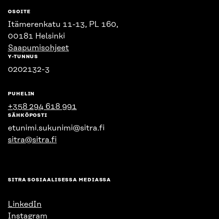
OSOITE
Itämerenkatu 11-13, PL 160,
00181 Helsinki
Saapumisohjeet
Y-TUNNUS
0202132-3
PUHELIN
+358 294 618 991
SÄHKÖPOSTI
etunimi.sukunimi@sitra.fi
sitra@sitra.fi
SITRA SOSIAALISESSA MEDIASSA
LinkedIn
Instagram