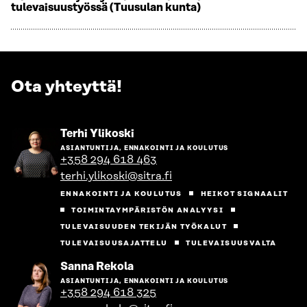
tulevaisuustyössä (Tuusulan kunta)
Ota yhteyttä!
Siirry
Terhi Ylikoski
henkilön
ASIANTUNTIJA, ENNAKOINTI JA KOULUTUS
sivulle
+358 294 618 463
terhi.ylikoski@sitra.fi
ENNAKOINTI JA KOULUTUS
HEIKOT SIGNAALIT
TOIMINTAYMPÄRISTÖN ANALYYSI
TULEVAISUUDEN TEKIJÄN TYÖKALUT
TULEVAISUUSAJATTELU
TULEVAISUUSVALTA
Siirry
Sanna Rekola
henkilön
ASIANTUNTIJA, ENNAKOINTI JA KOULUTUS
sivulle
+358 294 618 325