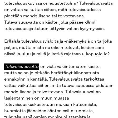
tulevaisuuskuvissa on edustettuina? Tulevaisuusvalta
on valtaa vaikuttaa siihen, mitä tulevaisuudessa
pidetään mahdollisena tai toivottavana.
Tulevaisuusvalta on käsite, jolla pääsee kiinni
tulevaisuusajatteluun liittyviin vallan kysymyksiin.
Erilaisia tulevaisuusvisioita ja -näkemyksiä on tarjolla
paljon, mutta mistä ne oikein tulevat, keiden ääni
niissä kuuluu ja mikä ja ketkä rajataan ulkopuolelle?
Tulevaisuusvalta
Tulevaisuusvalta
on vielä vakiintumaton käsite,
mutta se on jo pitkään herättänyt kiinnostusta
ennakoinnin kentällä. Tulevaisuusvalta tarkoittaa
valtaa vaikuttaa siihen, mitä tulevaisuudessa pidetään
mahdollisena ja toivottavana. Tulevaisuusvallan
laajentaminen on muun muassa
tulevaisuuskeskusteluun mukaan kutsumista,
huomiotta jääneiden äänten esille tuomista,
tulevaisuusnäkymien monipuolistamista ja