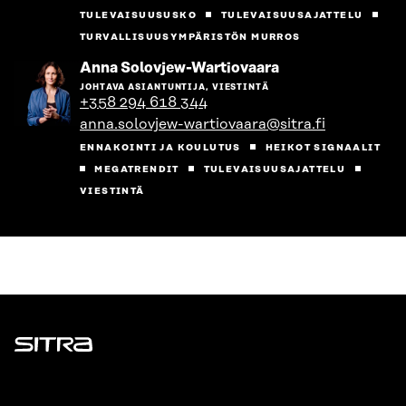
TULEVAISUUSUSKO
TULEVAISUUSAJATTELU
TURVALLISUUSYMPÄRISTÖN MURROS
Siirry
Anna Solovjew-Wartiovaara
henkilön
JOHTAVA ASIANTUNTIJA, VIESTINTÄ
sivulle
+358 294 618 344
anna.solovjew-wartiovaara@sitra.fi
ENNAKOINTI JA KOULUTUS
HEIKOT SIGNAALIT
MEGATRENDIT
TULEVAISUUSAJATTELU
VIESTINTÄ
Sitra