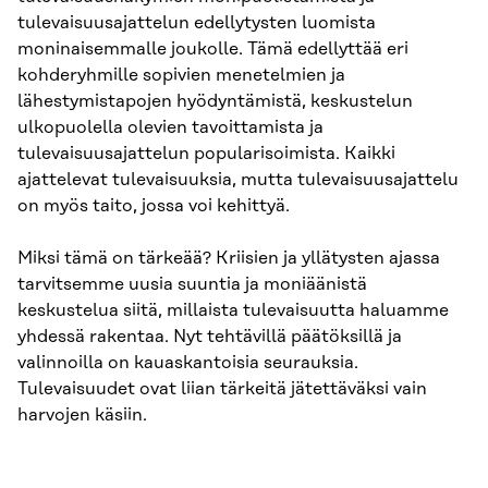
tulevaisuusajattelun edellytysten luomista
moninaisemmalle joukolle. Tämä edellyttää eri
kohderyhmille sopivien menetelmien ja
lähestymistapojen hyödyntämistä, keskustelun
ulkopuolella olevien tavoittamista ja
tulevaisuusajattelun popularisoimista. Kaikki
ajattelevat tulevaisuuksia, mutta tulevaisuusajattelu
on myös taito, jossa voi kehittyä.
Miksi tämä on tärkeää? Kriisien ja yllätysten ajassa
tarvitsemme uusia suuntia ja moniäänistä
keskustelua siitä, millaista tulevaisuutta haluamme
yhdessä rakentaa. Nyt tehtävillä päätöksillä ja
valinnoilla on kauaskantoisia seurauksia.
Tulevaisuudet ovat liian tärkeitä jätettäväksi vain
harvojen käsiin.