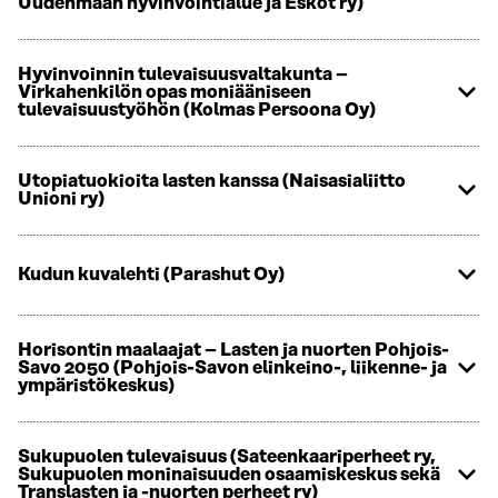
Uudenmaan hyvinvointialue ja Eskot ry)
Hyvinvoinnin tulevaisuusvaltakunta –
Virkahenkilön opas moniääniseen
tulevaisuustyöhön (Kolmas Persoona Oy)
Utopiatuokioita lasten kanssa (Naisasialiitto
Unioni ry)
Kudun kuvalehti (Parashut Oy)
Horisontin maalaajat – Lasten ja nuorten Pohjois-
Savo 2050 (Pohjois-Savon elinkeino-, liikenne- ja
ympäristökeskus)
Sukupuolen tulevaisuus (Sateenkaariperheet ry,
Sukupuolen moninaisuuden osaamiskeskus sekä
Translasten ja -nuorten perheet ry)