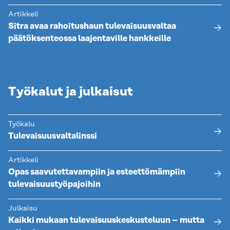
Artikkeli
Sitra avaa rahoitushaun tulevaisuusvaltaa
päätöksenteossa laajentaville hankkeille
Työkalut ja julkaisut
Työkalu
Tulevaisuusvaltalinssi
Artikkeli
Opas saavutettavampiin ja esteettömämpiin
tulevaisuustyöpajoihin
Julkaisu
Kaikki mukaan tulevaisuuskeskusteluun – mutta