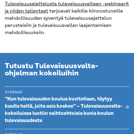
Tulevaisuusajattelusta tulevaisuusvaltaan -webinaarit
ja niiden tallenteet
tarjoavat kaikille kiinnostuneille
mahdollisuuden syventyä tulevaisuusajattelun
perusteisiin ja tulevaisuusvallan laajentamisen
mahdollisuuksiin.
Tutustu Tulevaisuusvalta-
ohjelman kokeiluihin
Artikkeli
“Kun tulevaisuuden koulua kuvitellaan, täytyy
kuulla heitä, joita asia koskee” – Tulevaisuusvalta-
kokeiluissa luotiin vaihtoehtoisia kuvia koulun
tulevaisuudesta