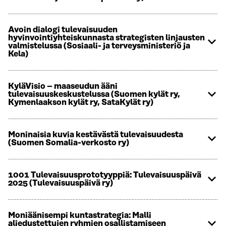
Avoin dialogi tulevaisuuden
hyvinvointiyhteiskunnasta strategisten linjausten
valmistelussa (Sosiaali- ja terveysministeriö ja
Kela)
KyläVisio – maaseudun ääni
tulevaisuuskeskustelussa (Suomen kylät ry,
Kymenlaakson kylät ry, SataKylät ry)
Moninaisia kuvia kestävästä tulevaisuudesta
(Suomen Somalia-verkosto ry)
1001 Tulevaisuusprototyyppiä: Tulevaisuuspäivä
2025 (Tulevaisuuspäivä ry)
Moniäänisempi kuntastrategia: Malli
aliedustettujen ryhmien osallistamiseen