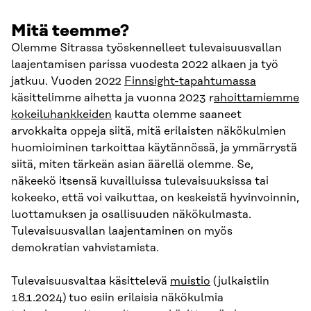
Mitä teemme?
Olemme Sitrassa työskennelleet tulevaisuusvallan
laajentamisen parissa vuodesta 2022 alkaen ja työ
jatkuu. Vuoden 2022
Finnsight-tapahtumassa
käsittelimme aihetta ja vuonna 2023 r
ahoittamiemme
kokeiluhankkeiden
kautta olemme saaneet
arvokkaita oppeja siitä, mitä erilaisten näkökulmien
huomioiminen tarkoittaa käytännössä, ja ymmärrystä
siitä, miten tärkeän asian äärellä olemme. Se,
näkeekö itsensä kuvailluissa tulevaisuuksissa tai
kokeeko, että voi vaikuttaa, on keskeistä hyvinvoinnin,
luottamuksen ja osallisuuden näkökulmasta.
Tulevaisuusvallan laajentaminen on myös
demokratian vahvistamista.
Tulevaisuusvaltaa käsittelevä
muistio
(julkaistiin
18.1.2024) tuo esiin erilaisia näkökulmia